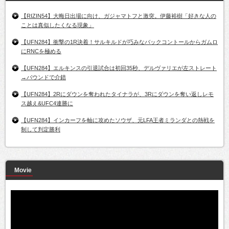
【RIZIN54】大晦日出場に向け、ガジャマトフと激突。伊藤裕樹「好きな人の
ことは真似したくなる現象」
【UFN284】衝撃の1R決着！サルキルドが巧みなバックコントールからガムロ
にRNCを極める
【UFN284】エルキンスの引退試合は初回35秒、デルヴァリエが左ストレート
→パウンドで介錯
【UFN284】2Rにダウンを奪われたタイナラが、3Rにダウンを奪い返しレモ
ス越え&UFC4連勝に
【UFN284】インカーフを軸に攻めたソウザ、元LFA王者ミランダとの熱戦を
制して判定勝利
Movie