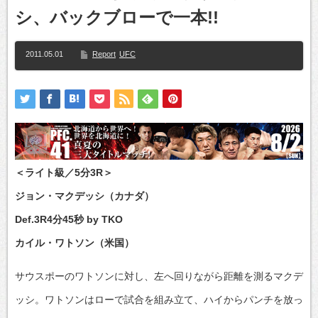
シ、バックブローで一本!!
2011.05.01
Report
UFC
＜ライト級／5分3R＞
ジョン・マクデッシ（カナダ）
Def.3R4分45秒 by TKO
カイル・ワトソン（米国）
サウスポーのワトソンに対し、左へ回りながら距離を測るマクデ
ッシ。ワトソンはローで試合を組み立て、ハイからパンチを放っ