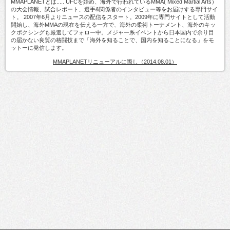
MMAPLANETとは..... UFCを始め、海外で行われているMMA( Mixed Martial Arts）
の大会情報、試合レポート、選手&関係者のインタビュー等をお届けする専門サイ
ト。 2007年6月よりニュースの配信をスタート。2009年に専門サイトとして活動
開始し、海外MMAの現在を伝える一方で、海外の柔術トーナメント、海外のキッ
クボクシングも厳選してフォロー中。メジャー系イベントから日本国内で余り目
の届かない良質の格闘技まで「海外を知ることで、国内を知ることになる」をモ
ットーに発信します。
MMAPLANETリニューアルに際し（2014.08.01）