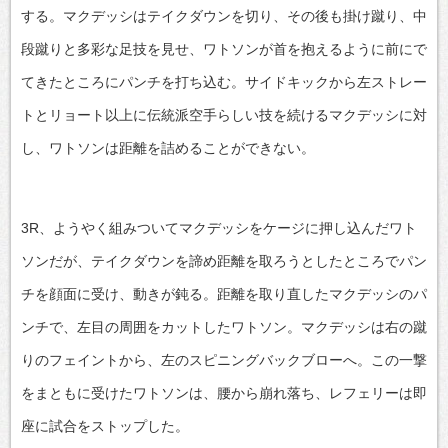
する。マクデッシはテイクダウンを切り、その後も掛け蹴り、中
段蹴りと多彩な足技を見せ、ワトソンが首を抱えるように前にで
てきたところにパンチを打ち込む。サイドキックから左ストレー
トとリョート以上に伝統派空手らしい技を続けるマクデッシに対
し、ワトソンは距離を詰めることができない。
3R、ようやく組みついてマクデッシをケージに押し込んだワト
ソンだが、テイクダウンを諦め距離を取ろうとしたところでパン
チを顔面に受け、動きが鈍る。距離を取り直したマクデッシのパ
ンチで、左目の周囲をカットしたワトソン。マクデッシは右の蹴
りのフェイントから、左のスピニングバックブローへ。この一撃
をまともに受けたワトソンは、腰から崩れ落ち、レフェリーは即
座に試合をストップした。