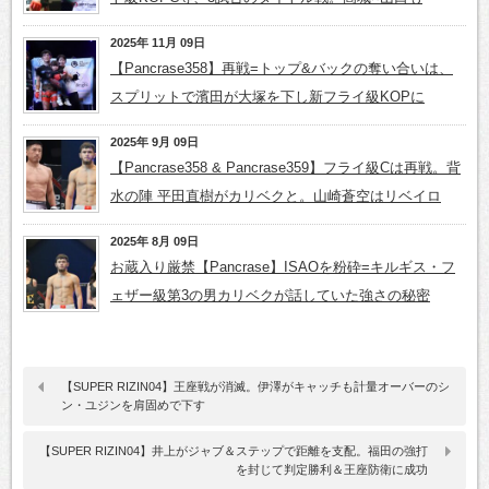
2025年 11月 09日
【Pancrase358】再戦=トップ&バックの奪い合いは、
スプリットで濱田が大塚を下し新フライ級KOPに
2025年 9月 09日
【Pancrase358 & Pancrase359】フライ級Cは再戦。背
水の陣 平田直樹がカリベクと。山崎蒼空はリベイロ
2025年 8月 09日
お蔵入り厳禁【Pancrase】ISAOを粉砕=キルギス・フ
ェザー級第3の男カリベクが話していた強さの秘密
【SUPER RIZIN04】王座戦が消滅。伊澤がキャッチも計量オーバーのシ
ン・ユジンを肩固めで下す
【SUPER RIZIN04】井上がジャブ＆ステップで距離を支配。福田の強打
を封じて判定勝利＆王座防衛に成功