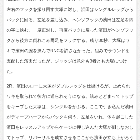
左右のフックを振り回す大塚に対し、浜田はシングルレッグから
バックに回る。左足を差し込み、ヘンゾフックの濱田は左足を四
の字に挟む。一度正対し、再度バックに戻った濱田がヘンゾフッ
クから後方に倒れこみ両足をフックする。残り30秒、大塚はワ
キで濱田の腕を挟んでRNCを許さなかった。組みでラウンドを
支配した濱田だったが、ジャッジは意外も3者とも大塚につけ
た。
2R、濱田のローに大塚がダブルレッグを仕掛けるが、止められ
ワキを取られて後方に送られそうになる。踏みとどまってトップ
をキープした大塚は、シングルをがぶる。ここで引き込んだ濱田
がディープハーフからバックを伺う。左足をいれ、体を起こした
濱田をレッスルアップからケージに押し込んだ大塚が倒しなおし
てトップ、リバーサルを成立させるここから濱田が立ち上がろう