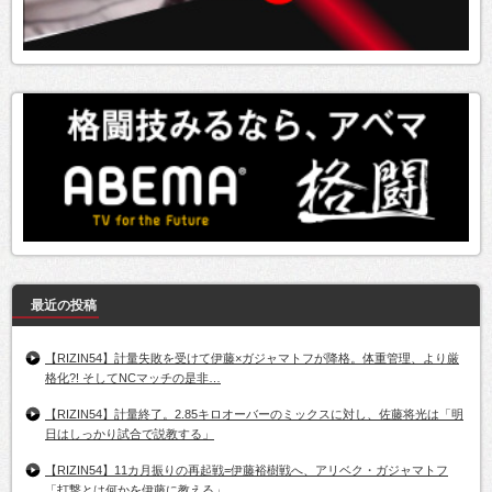
最近の投稿
【RIZIN54】計量失敗を受けて伊藤×ガジャマトフが降格。体重管理、より厳
格化?! そしてNCマッチの是非…
【RIZIN54】計量終了。2.85キロオーバーのミックスに対し、佐藤将光は「明
日はしっかり試合で説教する」
【RIZIN54】11カ月振りの再起戦=伊藤裕樹戦へ、アリベク・ガジャマトフ
「打撃とは何かを伊藤に教える」