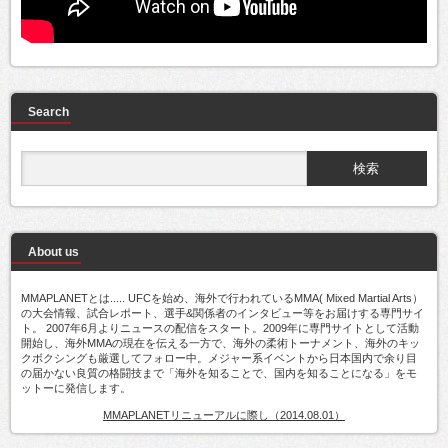
Search
About us
MMAPLANETとは..... UFCを始め、海外で行われているMMA( Mixed Martial Arts）
の大会情報、試合レポート、選手&関係者のインタビュー等をお届けする専門サイ
ト。 2007年6月よりニュースの配信をスタート。2009年に専門サイトとして活動
開始し、海外MMAの現在を伝える一方で、海外の柔術トーナメント、海外のキッ
クボクシングも厳選してフォロー中。メジャー系イベントから日本国内で余り目
の届かない良質の格闘技まで「海外を知ることで、国内を知ることになる」をモ
ットーに発信します。
MMAPLANETリニューアルに際し（2014.08.01）