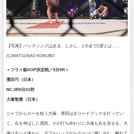
【写真】バッティングはある。しかし、1大会で2度とは……
(C)MATSUNAO KOKUBO
＜フライ級KOP決定戦／5分5R＞
濱田巧（日本）
NC.3R0分31秒
大塚智貴（日本）
ジャブからローを狙う大塚。濱田は左リードフックを打ってい
く。右を伸ばした濱田、その打ち終わりに大塚も右を見せる。大
塚は左ハイ後から、ダブルレッグからケージに押し込む。離れて