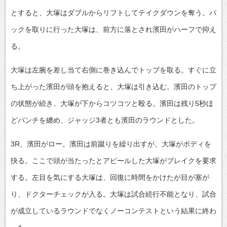
とすると、大塚はダブルからリフトしてテイクダウンを奪う。バ
ックを取りに行った大塚は、前方に落とされ濱田がハーフで抑え
る。
大塚は左腕を差し当て右側に巻き込んでトップを取る。すぐに立
ち上がった濱田が頭を抱えると、大塚は引き込む。濱田のトップ
の状態が続き、大塚が下からコツコツと殴る。濱田は残り5秒ほ
どパンチを纏め、ジャッジ3者とも濱田のラウンドとした。
3R、濱田がロー。濱田は前蹴りを繰り出すが、大塚がボディを
抉る。ここで頭が当たったとアピールした大塚がブレイクを要求
する。左目を気にする大塚は、回復に時間をかけたが目が塞が
り、ドクターチェックが入る。大塚は試合続行不能となり、試合
が成立しているラウンドでなくノーコンテストという結果に終わ