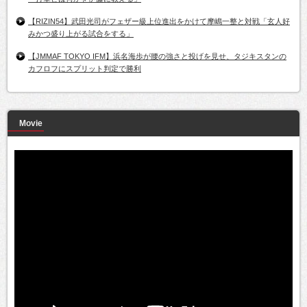
【RIZIN54】武田光司がフェザー級上位進出をかけて摩嶋一整と対戦「玄人好
みかつ盛り上がる試合をする」
【JMMAF TOKYO IFM】浜名海歩が腰の強さと投げを見せ、タジキスタンの
カフロフにスプリット判定で勝利
Movie