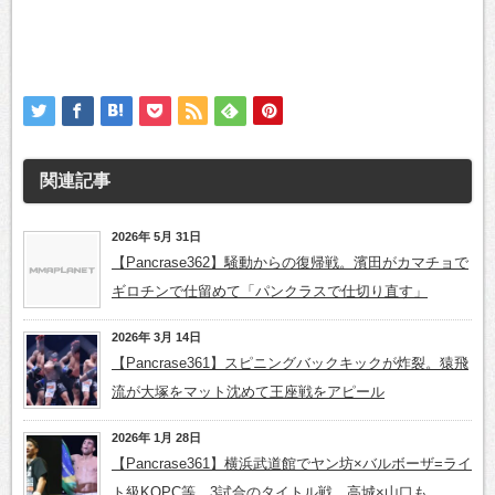
関連記事
2026年 5月 31日
【Pancrase362】騒動からの復帰戦。濱田がカマチョで
ギロチンで仕留めて「パンクラスで仕切り直す」
2026年 3月 14日
【Pancrase361】スピニングバックキックが炸裂。猿飛
流が大塚をマット沈めて王座戦をアピール
2026年 1月 28日
【Pancrase361】横浜武道館でヤン坊×バルボーザ=ライ
ト級KOPC等、3試合のタイトル戦。高城×山口も