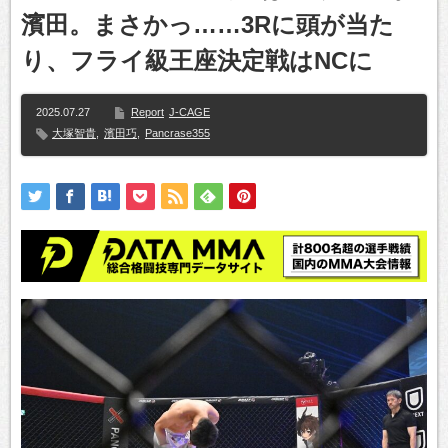
濱田。まさかっ……3Rに頭が当た
り、フライ級王座決定戦はNCに
2025.07.27
Report
J-CAGE
大塚智貴
,
濱田巧
,
Pancrase355