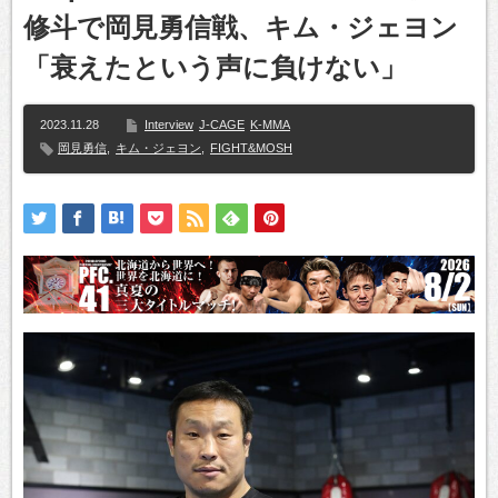
修斗で岡見勇信戦、キム・ジェヨン
「衰えたという声に負けない」
2023.11.28
Interview
J-CAGE
K-MMA
岡見勇信
,
キム・ジェヨン
,
FIGHT&MOSH