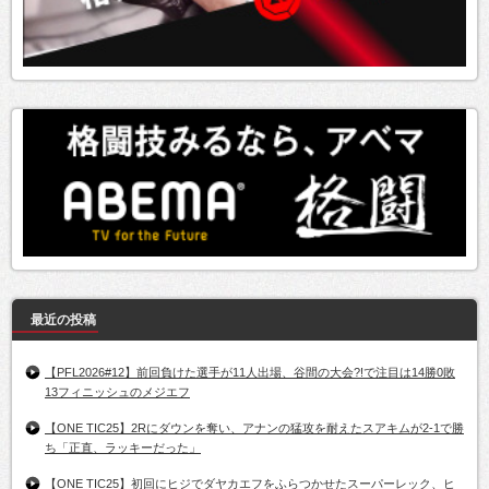
最近の投稿
【PFL2026#12】前回負けた選手が11人出場、谷間の大会?!で注目は14勝0敗
13フィニッシュのメジエフ
【ONE TIC25】2Rにダウンを奪い、アナンの猛攻を耐えたスアキムが2-1で勝
ち「正直、ラッキーだった」
【ONE TIC25】初回にヒジでダヤカエフをふらつかせたスーパーレック、ヒ