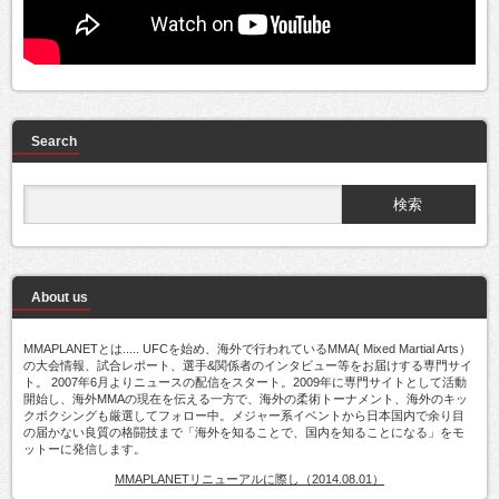
Search
About us
MMAPLANETとは..... UFCを始め、海外で行われているMMA( Mixed Martial Arts）
の大会情報、試合レポート、選手&関係者のインタビュー等をお届けする専門サイ
ト。 2007年6月よりニュースの配信をスタート。2009年に専門サイトとして活動
開始し、海外MMAの現在を伝える一方で、海外の柔術トーナメント、海外のキッ
クボクシングも厳選してフォロー中。メジャー系イベントから日本国内で余り目
の届かない良質の格闘技まで「海外を知ることで、国内を知ることになる」をモ
ットーに発信します。
MMAPLANETリニューアルに際し（2014.08.01）