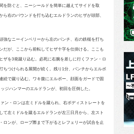
関を防ぐと、ニーシールドを簡単に越えてサイドを取
から右のパウンドを打ち込むエルドランのヒザが頭部、
頑強なニーインベリーから左のパンチ、右の鉄槌を打ち
ンだが、ここから前転してヒザ十字を仕掛ける。ここも
ヒザを3発蹴り込む。必死に右腕を差しに行くファン・ロ
打ちつけられる展開が続く。残り1分、パンチからエルボ
連続で蹴り込む。ワキ腹にエルボー、顔面をガードで固
レッジハンマーのエルドランが、初回を圧倒した。
ファン・ロンは左ミドルを蹴られ、右ボディストレートを
して左ミドルを蹴るエルドランが左三日月から、左スト
・ロンが、ロープ際まで下がるとレフェリーが試合を止