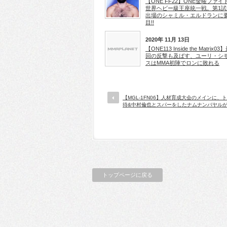
【ONE FF22】ONE金曜ファイ
世界ヘビー級王座統一戦。第1試
出場のシャミル・エルドランに
目!!
2020年 11月 13日
【ONE113 Inside the Matrix0
回の反撃も及ばす、ユーリ・シ
スはMMA初陣でロンに敗れる
【MGL-1FN06】人材育成大会のメインに、
待&中村倫也とスパーをしたナムナンバヤルが出
トップページに戻る