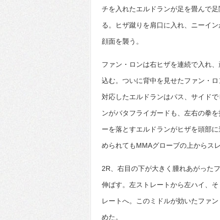
チを入れたエルドランが足を畳んで足
る。ヒザ蹴りを肩口に入れ、ニーイン
顔面を襲う。
ファン・ロンは右ヒザを連続で入れ、
込む。ついに背中を見せたファン・ロ
対応したエルドランはパス、サイドで
ンがバタフライガードも、左右の拳を
ーを落とすエルドランがヒザを頭部に
められてもMMAグローブの上からス
2R、右目の下が大きく腫れあがった
伸ばす。左ストレートから左ハイ、そ
レートへ。このミドルが効いたファン
めた。