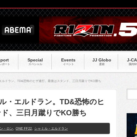
port
Special
Events
JJ Globo
J-C
レポート
スペシャル
イベント
柔術
国内M
ル・エルドラン。TD&恐怖のヒザ連打。最後はスタンド、三日月蹴りでKO勝ち
ャミル・エルドラン。TD&恐怖のヒ
ド、三日月蹴りでKO勝ち
ン・ロン
,
ONE FF22
,
シャミル・エルドラン