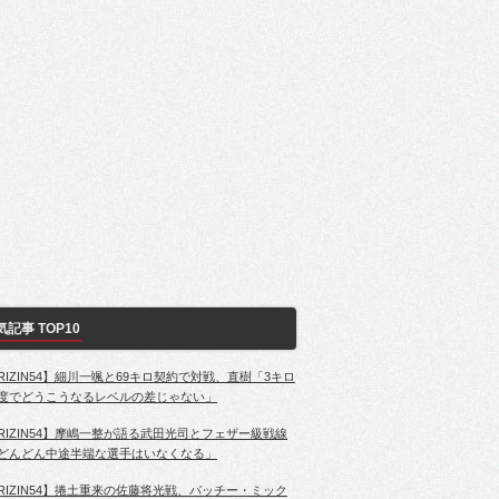
気記事 TOP10
RIZIN54】細川一颯と69キロ契約で対戦、直樹「3キロ
度でどうこうなるレベルの差じゃない」
RIZIN54】摩嶋一整が語る武田光司とフェザー級戦線
どんどん中途半端な選手はいなくなる」
RIZIN54】捲土重来の佐藤将光戦、パッチー・ミック