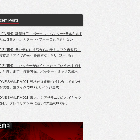
cent Posts
UFN284】計量終了 ボーナス・ハンター=サルキルド
ガムロ超えへ。カヌート×フォーロも見逃せない
RIZIN54】サバテロに挑戦からのテミロフと再起戦。
藤丈治「アイツの幸せを遠慮なく奪いにいける」
RIZIN54】「パッチーが弱くなったっていうわけでは
いと思います」佐藤将光、パッチー・ミックス戦へ
ONE SAMURAI02】野杁が近距離の打ち合いでメンヤ
を攻略。左フックでKOとリベンジ達成
ONE SAMURAI02】海人、シアサラニの左ハイキック
沈む。グレゴリアン戦に続いて2連続KO負け