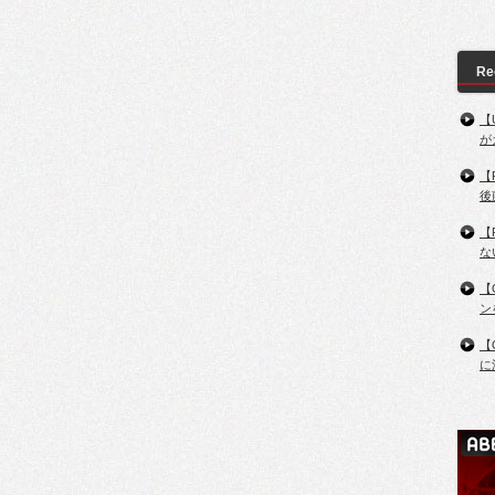
Re
【
が
【
後
【
な
【
ン
【
に