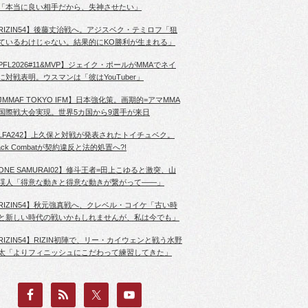
「本当に良い相手だから、失神させたい」
RIZIN54】後藤丈治戦へ。アジスベク・テミロフ「狙
ているわけじゃない。結果的にKO勝利が生まれる」
PFL2026#11&MVP】ジェイク・ポールがMMAでネイ
に対戦表明。ウスマンは「彼はYouTuber」
JMMAF TOKYO IFM】日本強化策。画期的=アマMMA
国際戦大会実現。世界5カ国から9選手が来日
LFA242】上久保と対戦が発表されたトイチュベク。
lack Combatが契約違反と法的処置へ?!
ONE SAMURAI02】修斗王者=田上こゆると激突、山
渓人「得意な動きと得意な動きが繋がって――」
RIZIN54】秋元強真戦へ、クレベル・コイケ「古い時
と新しい時代の戦いかもしれませんが、私は今でも」
RIZIN54】RIZIN初陣で、リー・カイウェンと戦う水野
太「よりフィニッシュにこだわって練習してきた」