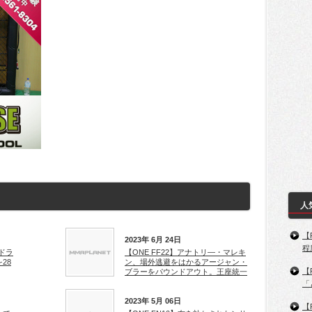
人
【
2023年 6月 24日
程
ンドラ
【ONE FF22】アナトリ―・マレキ
28
ン、場外逃避をはかるアージャン・
【
ブラーをパウンドアウト。王座統一
「
2023年 5月 06日
【