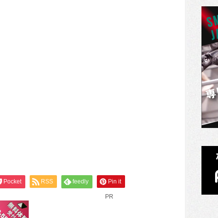
Pocket
RSS
feedly
Pin it
PR