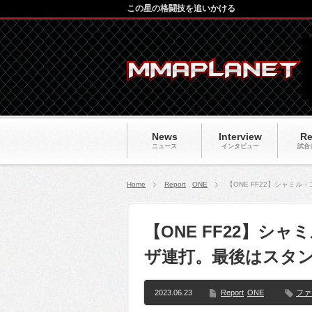
この星の格闘技を追いかける
News
Interview
Re
ニュース
インタビュー
試合
Home
Report
,
ONE
【ONE FF22】シャミ
【ONE FF22】シ
ザ連打。最後はスタン
2023.06.23
Report
ONE
ファ