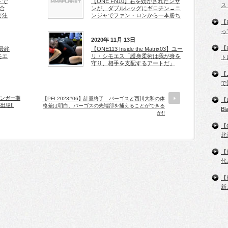
トで
【ONE FN10】右を効かされたンサ
ス
合
ンが、ダブルレッグにギロチン→ニ
要注
ンジャでファン・ロンから一本勝ち
【
っ
2020年 11月 13日
【
3】最終
【ONE113 Inside the Matrix03】ユー
モエ
リ・シモエス「護身柔術は我が身を
ト
守り、相手を支配するアートだ」
【
で
トンガー期
【PFL2023#06】計量終了 バーゴスと西川大和の体
【
場!!
格差は明白。バーゴスの先端部を捕えることができる
B
か!!
【
北
【
代
【
新