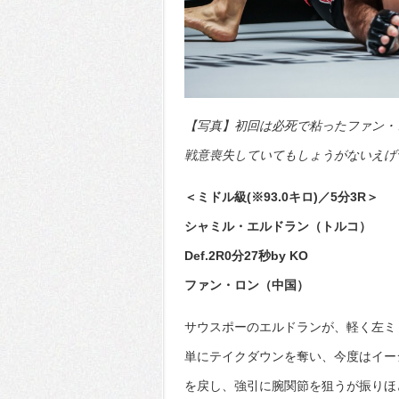
【写真】初回は必死で粘ったファン・
戦意喪失していてもしょうがないえげつ
＜ミドル級(※93.0キロ)／5分3R＞
シャミル・エルドラン（トルコ）
Def.2R0分27秒by KO
ファン・ロン（中国）
サウスポーのエルドランが、軽く左ミ
単にテイクダウンを奪い、今度はイー
を戻し、強引に腕関節を狙うが振りほ