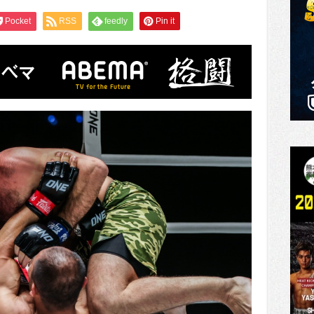
Pocket
RSS
feedly
Pin it