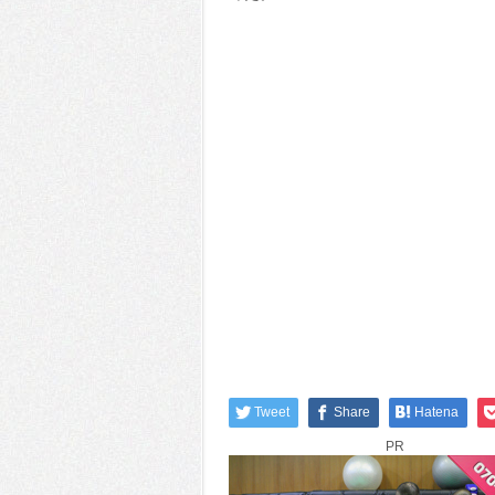
Tweet
Share
Hatena
PR