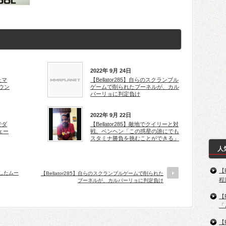
2022年 9月 24日
たマ
【Bellator285】自らのスクランブル
ウン
ゲームで削られたブーネルが、カル
バーリョに判定負け
2022年 9月 22日
でダ
【Bellator285】敵地でクイリーと対
ェー
戦。ベンヘン「この惑星の誰にでも
スタミナ勝負を挑むことができる」
人
【
喫したムー
【Bellator285】自らのスクランブルゲームで削られた
程
ブーネルが、カルバーリョに判定負け
【
「
【