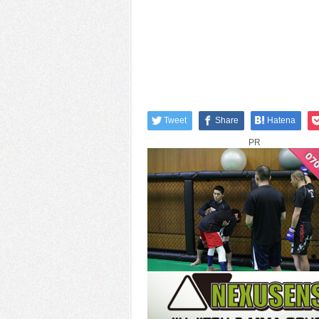
Tweet
Share
Hatena
PR