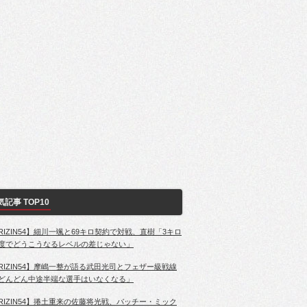
気記事 TOP10
RIZIN54】細川一颯と69キロ契約で対戦、直樹「3キロ
度でどうこうなるレベルの差じゃない」
RIZIN54】摩嶋一整が語る武田光司とフェザー級戦線
どんどん中途半端な選手はいなくなる」
RIZIN54】捲土重来の佐藤将光戦、パッチー・ミック