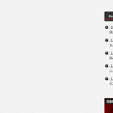
Re
【
嶋
【
せ
【
組
【
シ
【
ザ