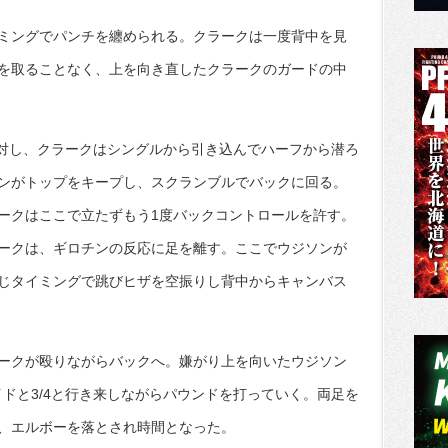
ミングでパンチを纏められる。クラークは一度背中を見
を取ることなく、上を向き直したクラークのガードの中
に対し、クラークはシングルから引き込んでハーフから潜ろ
ンがトップをキープし、スクランブルでバックに回る。
ークはここで立たずもう1度バックコントロールを許す。
ークは、ギロチンの反応に足を離す。ここでウジソンが
じタイミングで跳びヒザを空振りし背中からキャンバス
ークが殴りながらバックへ。嫌がり上を向いたウジソン
イドと3/4と行き来しながらパウンドを打っていく。両足を
、エルボーを落とされ時間となった。