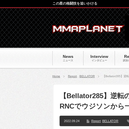
この星の格闘技を追いかける
News
Interview
Re
ニュース
インタビュー
試合
Home
Report
,
BELLATOR
【Bellator2
【Bellator285
RNCでウジソンから
2022.09.24
Report
BELLATOR