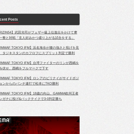
cent Posts
RIZIN54】武田光司がフェザー級上位進出をかけて摩
一整と対戦「玄人好みかつ盛り上がる試合をする」
JMMAF TOKYO IFM】浜名海歩が腰の強さと投げを見
、タジキスタンのカフロフにスプリット判定で勝利
JMMAF TOKYO IFM】台湾ファイターのリンが西嶋を
み伏せ、西嶋をフルマークで下す
JMMAF TOKYO IFM】ロシアのビリナイがサイドポジ
ョンからのパンチ連打で松本にTKO勝利
JMMAF TOKYO IFM】18歳の向山、GAMMA欧州王者
ンガナに投げ&バックテイクで3-0判定勝ち