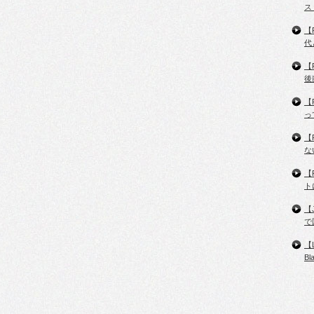
ス
【
代
【
後
【
っ
【
な
【
ト
【
で
【
B