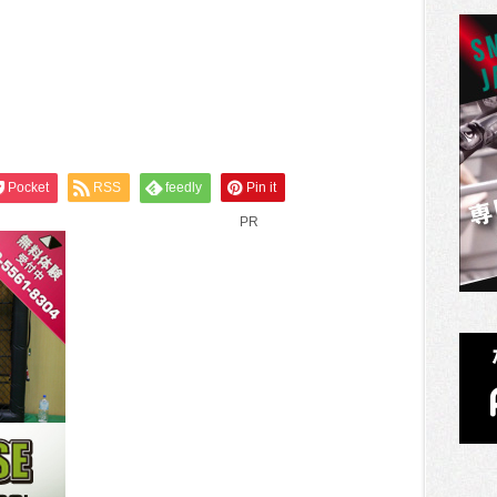
Pocket
RSS
feedly
Pin it
PR