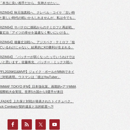
「本当に良い相手だから、失神させたい」
RIZIN54】秋元強真戦へ、クレベル・コイケ「古い時
と新しい時代の戦いかもしれませんが、私は今でも」
RIZIN54】サバテロに挑戦からのテミロフと再起戦。
藤丈治「アイツの幸せを遠慮なく奪いにいける」
RIZIN54】後藤丈治戦へ。アジスベク・テミロフ「狙
ているわけじゃない。結果的にKO勝利が生まれる」
RIZIN54】「パッチーが弱くなったっていうわけでは
いと思います」佐藤将光、パッチー・ミックス戦へ
PFL2026#11&MVP】ジェイク・ポールがMMAでネイ
に対戦表明。ウスマンは「彼はYouTuber」
JMMAF TOKYO IFM】日本強化策。画期的=アマMMA
国際戦大会実現。世界5カ国から9選手が来日
LFA242】上久保と対戦が発表されたトイチュベク。
lack Combatが契約違反と法的処置へ?!