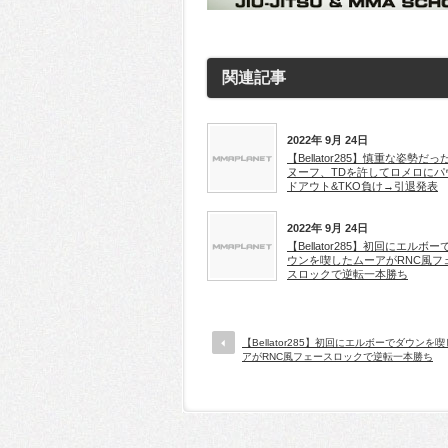
関連記事
2022年 9月 24日
【Bellator285】慎重な姿勢だっ
ヌーフ、TDを許してロメロにパ
ドアウト&TKO負け→引退発表
2022年 9月 24日
【Bellator285】初回にエルボー
ウンを喫したムーアがRNC風フ
スロックで逆転一本勝ち
【Bellator285】初回にエルボーでダウンを
アがRNC風フェースロックで逆転一本勝ち