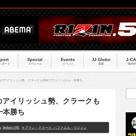
port
Special
Events
JJ Globo
J-C
レポート
スペシャル
イベント
柔術
国内M
85】逆転のアイリッシュ勢、クラークもRNCでウジソンから一本勝ち
】逆転のアイリッシュ勢、クラークも
一本勝ち
Bellator285
,
キアラン・クラーク. ハファエル・ウジソン