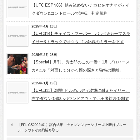
【UFC ESPN66】踏み込めないチカゼをオナマがテイ
クダウン&コントロールで逆転、判定勝利
2025年 4月 13日
【UFC314】チェイス・フーパー、バック&カーフスラ
イサー&トラックでオクタゴン45戦のミラーを下す
2025年 2月 28日
【Special】月刊、良太郎のこの一番：1月 プロハース
カ×ヒル「対面して分かる懐の深さと独特の距離」
2025年 1月 19日
【UFC311】激闘! ヒルのボディ攻撃に耐えたイリー、
右でダウンを奪いパウンドアウトで元王者対決を制す
【PFL CS2022#01】試合結果 チャレンジャーシリーズLH級はブルー
シ・ソウトが契約勝ち取る