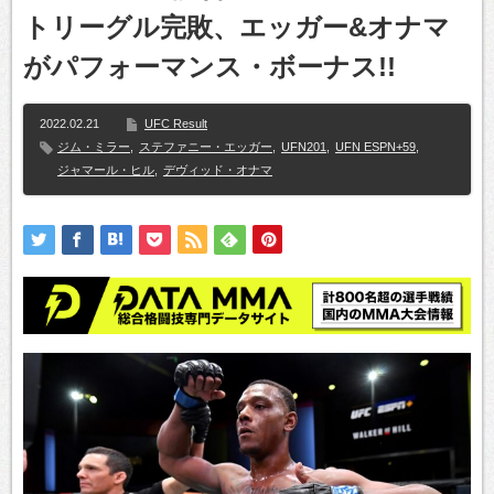
トリーグル完敗、エッガー&オナマ
がパフォーマンス・ボーナス!!
2022.02.21
UFC Result
ジム・ミラー
,
ステファニー・エッガー
,
UFN201
,
UFN ESPN+59
,
ジャマール・ヒル
,
デヴィッド・オナマ