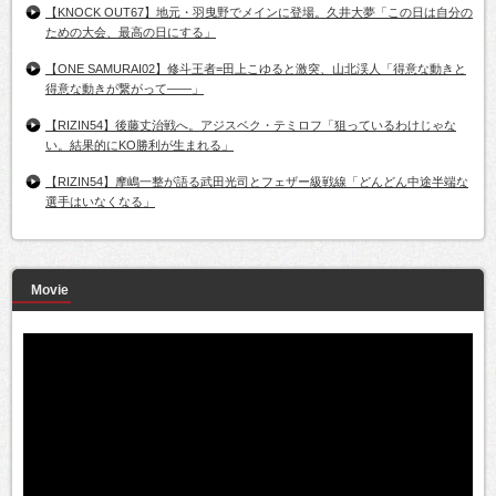
【KNOCK OUT67】地元・羽曳野でメインに登場。久井大夢「この日は自分の
ための大会、最高の日にする」
【ONE SAMURAI02】修斗王者=田上こゆると激突、山北渓人「得意な動きと
得意な動きが繋がって――」
【RIZIN54】後藤丈治戦へ。アジスベク・テミロフ「狙っているわけじゃな
い。結果的にKO勝利が生まれる」
【RIZIN54】摩嶋一整が語る武田光司とフェザー級戦線「どんどん中途半端な
選手はいなくなる」
Movie