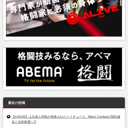
最近の投稿
【LFA242】上久保と対戦が発表されたトイチュベク。Black Combatが契約違
反と法的処置へ?!