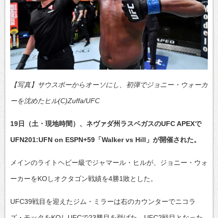
【写真】サウスポーからオーソにし、初弾でジョニー・ウォーカ
ーを沈めたヒル(C)Zuffa/UFC
19日（土・現地時間）、ネヴァダ州ラスベガスのUFC APEXで
UFN201:UFN on ESPN+59「Walker vs Hill」が開催された。
メインのライトヘビー級でジャマール・ヒルが、ジョニー・ウォ
ーカーをKOしオクタゴン戦績を4勝1敗とした。
UFC39戦目を迎えたジム・ミラーは右のカウンターでニコラ
ズ・モッタをKOしUFCで23勝目を挙げた。UFC2戦目となった