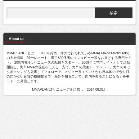
About us
MMAPLANETとは..... UFCを始め、海外で行われているMMA( Mixed Martial Arts）
の大会情報、試合レポート、選手&関係者のインタビュー等をお届けする専門サイ
ト。 2007年6月よりニュースの配信をスタート。2009年に専門サイトとして活動
開始し、海外MMAの現在を伝える一方で、海外の柔術トーナメント、海外のキッ
クボクシングも厳選してフォロー中。メジャー系イベントから日本国内で余り目
の届かない良質の格闘技まで「海外を知ることで、国内を知ることになる」をモ
ットーに発信します。
MMAPLANETリニューアルに際し（2014.08.01）