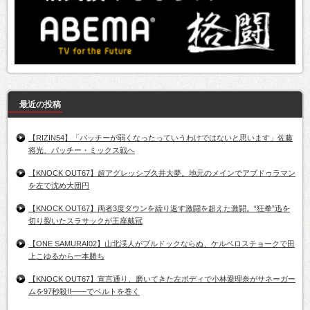
最近の投稿
【RIZIN54】「パッチーが弱くなったっていうわけではないと思います」佐藤
将光、パッチー・ミックス戦へ
【KNOCK OUT67】超アグレッシブ久井大夢。地元のメインでアブドゥラマン
を左で沈め大団円
【KNOCK OUT67】両者3度ダウンを繰り返す激闘を超えた激闘。“狂拳”迅を
切り裂いたスラサックが王座戴冠
【ONE SAMURAI02】山北渓人がブルドックならぬ、ケルベロスチョークで田
上こゆるから一本勝ち
【KNOCK OUT67】宣言通り、磨いてきた左ボディで小林愛理奈がサネーガー
ムを97秒殺!!――でベルトを巻く