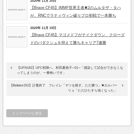
2020年 11月 20日
【Brave CF45】IMMF世界王者✖2のムルタザ・タハ
が、RNCでラティヴィン破りプロ初戦で一本勝ち
2020年 11月 19日
【Brave CF45】マゴメドフがテイクダウン、クローズ
ドのバダクシュを抑えて勝ちキャリア7連勝
【UFN182】UFC初陣へ、村田夏南子─01─「感染して試合ができなくな
ってしまうのが、一番怖いです」
【Bellator252】計量終了 フレイレ「ヤツを殺す。ただ勝つ」✖カルバー
リョ「ただひたすら強くなった」
トップページに戻る