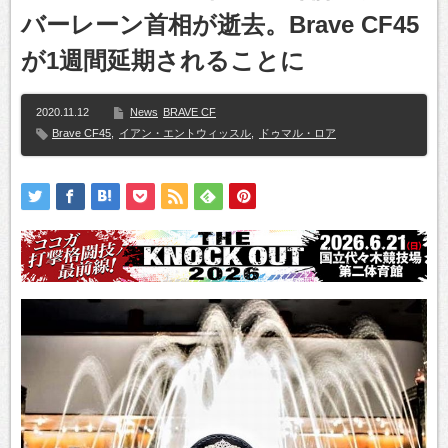
バーレーン首相が逝去。Brave CF45
が1週間延期されることに
2020.11.12
News
BRAVE CF
Brave CF45
,
イアン・エントウィッスル
,
ドゥマル・ロア