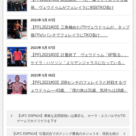
発。ヴェウドゥムがフェレイラに初回TKO負け
2021年 5月 07日
【PFL2021#03】三角極めた(?!)ヴェウドゥムが、タップ
後(?!)のパンチでフェレイラにTKO負け……
2021年 5月 07日
【PFL2021#03】計量終了 ヴェウドゥム「6P取る」。
ケイラ・ハリソン「よりデンジャラスになっている」
2021年 5月 05日
【PFL2021#03】208センチのフェレイラと対戦するヴ
ェウドゥム──43歳、「僕の体は31歳、気持ちは18歳」
【UFC ESPN14】果敢な足関節狙いは裏目も、カーラ・エスパルザがTD
ゲームでホドリゲスを下す
【UFC ESPN14】引退試合でボクシング勝負のホジェリオ、現役を続け