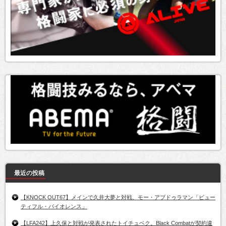
最近の投稿
【KNOCK OUT67】メインで久井大夢と対戦、モー・アブドゥラマン「ビュー
ティフル・バイオレンス」
【LFA242】上久保と対戦が発表されたトイチュベク。Black Combatが契約違