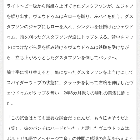
ライトヘビー級から階級を上げてきたグスタフソンが、左ジャブ
を繰り出す。ヴェウドゥムは右ローを蹴り、左ハイを狙う。グス
タフソンのジャブにもローを入れ、シングルを仕掛けたヴェウド
ゥム。頭を刈ったグスタフソンが逆にトップを取る。背中をマッ
トにつけながら足を掴み続けるヴェウドゥムは鉄槌を受けなが
ら、立ち上がろうとしたグスタフソンを倒してバックへ。
腕十字に切り替えると、亀になったグスタフソンを上向けにして
スパイダーウェブの状態に。クラッチを切って左腕を伸ばしたヴ
ェウドゥムがタップを奪い、2年8カ月振りの勝利の美酒に酔っ
た。
「この試合はとても重要な試合だったんだ。もう泣きそうだよ
（笑）。彼のパンチはハードだった」と話したヴェウドゥムは、
ポルトガル語でメッセージで多くの仲間に感謝の言葉を伝えよう