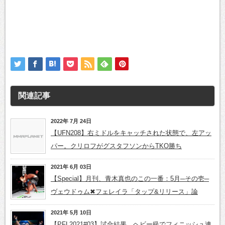
関連記事
2022年 7月 24日
【UFN208】右ミドルをキャッチされた状態で、左アッ
パー。クリロフがグスタフソンからTKO勝ち
2021年 6月 03日
【Special】月刊、青木真也のこの一番：5月─その壱─
ヴェウドゥム✖フェレイラ「タップ&リリース」論
2021年 5月 10日
【PFL2021#03】試合結果 ヘビー級でフィニッシュ連