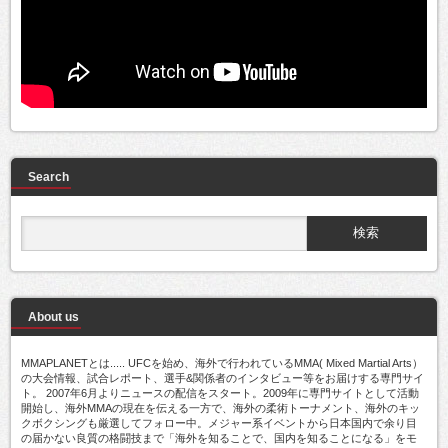
Search
About us
MMAPLANETとは..... UFCを始め、海外で行われているMMA( Mixed Martial Arts）
の大会情報、試合レポート、選手&関係者のインタビュー等をお届けする専門サイ
ト。 2007年6月よりニュースの配信をスタート。2009年に専門サイトとして活動
開始し、海外MMAの現在を伝える一方で、海外の柔術トーナメント、海外のキッ
クボクシングも厳選してフォロー中。メジャー系イベントから日本国内で余り目
の届かない良質の格闘技まで「海外を知ることで、国内を知ることになる」をモ