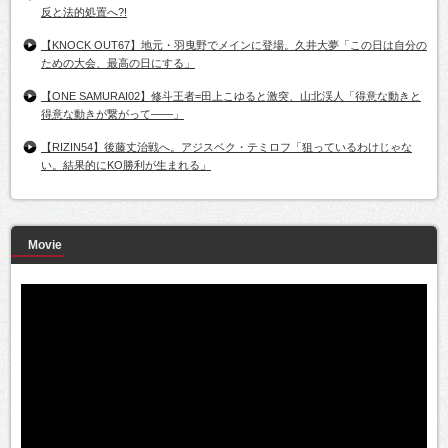
反と法的処置へ?!
【KNOCK OUT67】地元・羽曳野でメインに登場。久井大夢「この日は自分の
ための大会、最高の日にする」
【ONE SAMURAI02】修斗王者=田上こゆると激突、山北渓人「得意な動きと
得意な動きが繋がって――」
【RIZIN54】後藤丈治戦へ。アジスベク・テミロフ「狙っているわけじゃな
い。結果的にKO勝利が生まれる」
Movie