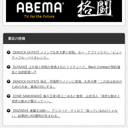
最近の投稿
【KNOCK OUT67】メインで久井大夢と対戦、モー・アブドゥラマン「ビュー
ティフル・バイオレンス」
【LFA242】上久保と対戦が発表されたトイチュベク。Black Combatが契約違
反と法的処置へ?!
【KNOCK OUT67】地元・羽曳野でメインに登場。久井大夢「この日は自分の
ための大会、最高の日にする」
【ONE SAMURAI02】修斗王者=田上こゆると激突、山北渓人「得意な動きと
得意な動きが繋がって――」
【RIZIN54】後藤丈治戦へ。アジスベク・テミロフ「狙っているわけじゃな
い。結果的にKO勝利が生まれる」