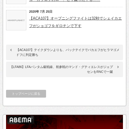
2020年 7月 25日
【ACA107】オープニングファイトは32秒でシェイカエ
フがショゴフをギロチンで下す
【ACA107】テイクダウンよりも、バックテイクでバカエフがヒラマゴメ
ドフに判定勝ち
【LFA86】LFAバンタム級戦線、初参戦のマンド・グティエレスがジェプ
センをRNCで一蹴
トップページに戻る