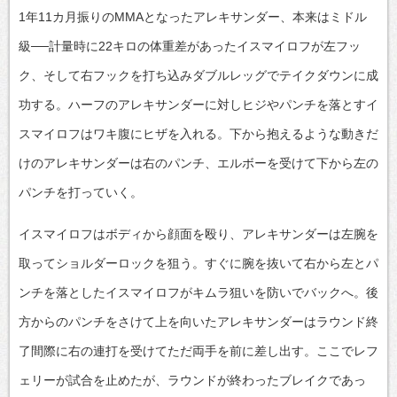
1年11カ月振りのMMAとなったアレキサンダー、本来はミドル
級──計量時に22キロの体重差があったイスマイロフが左フッ
ク、そして右フックを打ち込みダブルレッグでテイクダウンに成
功する。ハーフのアレキサンダーに対しヒジやパンチを落とすイ
スマイロフはワキ腹にヒザを入れる。下から抱えるような動きだ
けのアレキサンダーは右のパンチ、エルボーを受けて下から左の
パンチを打っていく。
イスマイロフはボディから顔面を殴り、アレキサンダーは左腕を
取ってショルダーロックを狙う。すぐに腕を抜いて右から左とパ
ンチを落としたイスマイロフがキムラ狙いを防いでバックへ。後
方からのパンチをさけて上を向いたアレキサンダーはラウンド終
了間際に右の連打を受けてただ両手を前に差し出す。ここでレフ
ェリーが試合を止めたが、ラウンドが終わったブレイクであっ