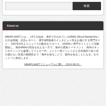
About us
MMAPLANETとは..... UFCを始め、海外で行われているMMA( Mixed Martial Arts）
の大会情報、試合レポート、選手&関係者のインタビュー等をお届けする専門サイ
ト。 2007年6月よりニュースの配信をスタート。2009年に専門サイトとして活動
開始し、海外MMAの現在を伝える一方で、海外の柔術トーナメント、海外のキッ
クボクシングも厳選してフォロー中。メジャー系イベントから日本国内で余り目
の届かない良質の格闘技まで「海外を知ることで、国内を知ることになる」をモ
ットーに発信します。
MMAPLANETリニューアルに際し（2014.08.01）