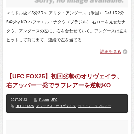
＜ミドル級／5分3R＞ アリク・アンダース（米国） Def.1R2分
54秒by KO ハファエル・ナタウ（ブラジル） 右ローを見せたナ
タウ。アンダースの左に、右を合わせていく。アンダースは左を
ヒットして前に出て、連続で左を当てる…
詳細を見る
【UFC FOX25】初回劣勢のオリヴェイラ、
右アッパー一発でラフレアーを逆転KO
2017.07.23
Report
UFC
UFC FOX25
,
アレックス・オリヴェイラ
,
ライアン・ラフレアー