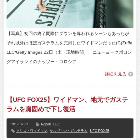
【写真】初回の終了間際にダウンを奪われるシーンもあったが、
それ以外はほぼガステラムを完封したワイドマンだった(C)Zuffa
LLC/Getty Images 22日（土・現地時間）、ニューヨーク州ロン
グアイランドのナッソー・コロシア…
詳細を見る
【UFC FOX25】ワイドマン、地元でガステ
ラムを肩固めで下し復活
2017.07.23
Report
UFC
クリス・ワイドマン
,
ケルヴィン・ガステラム
,
UFC FOX25