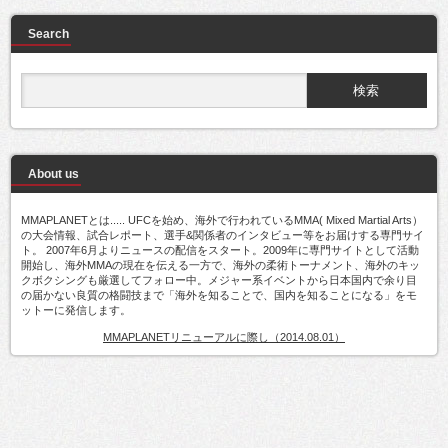
Search
About us
MMAPLANETとは..... UFCを始め、海外で行われているMMA( Mixed Martial Arts）
の大会情報、試合レポート、選手&関係者のインタビュー等をお届けする専門サイ
ト。 2007年6月よりニュースの配信をスタート。2009年に専門サイトとして活動
開始し、海外MMAの現在を伝える一方で、海外の柔術トーナメント、海外のキッ
クボクシングも厳選してフォロー中。メジャー系イベントから日本国内で余り目
の届かない良質の格闘技まで「海外を知ることで、国内を知ることになる」をモ
ットーに発信します。
MMAPLANETリニューアルに際し（2014.08.01）