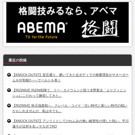
最近の投稿
【KNOCK OUT67】宣言通り、磨いてきた左ボディで小林愛理奈がサネーガー
ムを97秒殺!!――でベルトを巻く
【RIZIN54】RIZIN初陣で、リー・カイウェンと戦う水野新太「よりフィニッ
シュにこだわって練習してきた」
【RIZIN54】秋元強真戦へ、クレベル・コイケ「古い時代と新しい時代の戦い
かもしれませんが、私は今でも」
【KNOCK OUT67】アンリミとしてけれんみの無い確実性の増した戦い。平川
蓮斗が辻村を右→サカボでKO