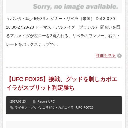
＜バンタム級／5分3R＞ ジミー・リベラ（米国） Def.3-0:30-
26.30-27.29-28 トーマス・アルメイダ（ブラジル） 間合いを図
るアルメイダが左ローを2発入れる。リベラのワンツー、右スト
レートをバックステップで…
詳細を見る
【UFC FOX25】接戦、グッドを制しカポエ
イラがスプリット判定勝ち
2017.07.23
Report
UFC
ライモン・グッド
,
エリゼウ・カポエイラ
,
UFC FOX25