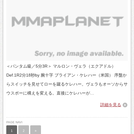
＜バンタム級／5分3R＞ マルロン・ヴェラ（エクアドル）
Def.1R2分18秒by 腕十字 ブライアン・ケレハー（米国） 序盤か
らスイッチを見せてローを蹴るケレハー。ヴェラもオーソからサ
ウスポーに構えを変える。直後にケレハーが…
詳細を見る
PAGE NAVI
1
2
»