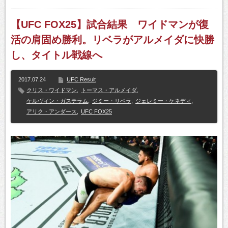
【UFC FOX25】試合結果 ワイドマンが復
活の肩固め勝利。リベラがアルメイダに快勝
し、タイトル戦線へ
2017.07.24
UFC Result
クリス・ワイドマン
,
トーマス・アルメイダ
,
ケルヴィン・ガステラム
,
ジミー・リベラ
,
ジェレミー・ケネディ
,
アリク・アンダース
,
UFC FOX25