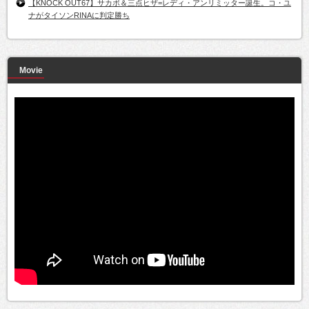
【KNOCK OUT67】サカボ＆三点ヒザ=レディ・アンリミッター誕生。コ・ユ
ナがタイソンRINAに判定勝ち
Movie