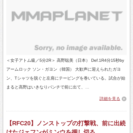
＜女子アトム級／5分2R＞ 高野聡美（日本） Def.1R4分15秒by
アームロック ソン・ガヨン（韓国） 大歓声に迎えられたガヨ
ン、Tシャツを脱ぐと左肩にテーピングを巻いている。試合が始
まると高野はいきなりパンチで前に出て、…
詳細を見る
【RFC20】ノンストップの打撃戦、前に出続
けたジェフンがミンウを押し切る