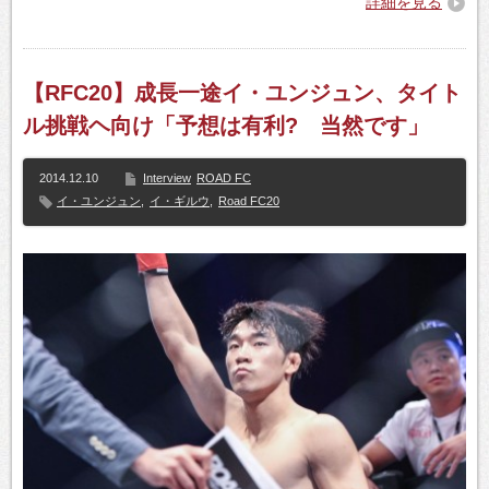
詳細を見る
【RFC20】成長一途イ・ユンジュン、タイト
ル挑戦ヘ向け「予想は有利? 当然です」
2014.12.10
Interview
ROAD FC
イ・ユンジュン
,
イ・ギルウ
,
Road FC20