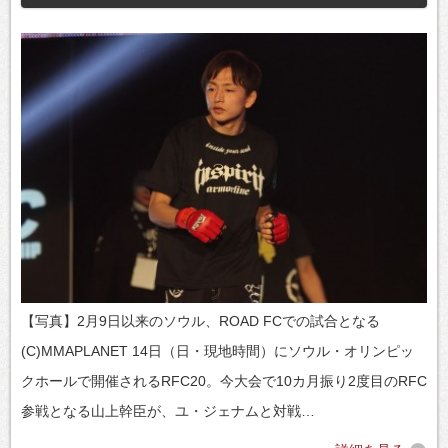
【写真】2月9日以来のソウル、ROAD FCでの試合となる
(C)MMAPLANET 14日（日・現地時間）にソウル・オリンピッ
クホールで開催されるRFC20。今大会で10カ月振り2度目のRFC
参戦となる山上幹臣が、ユ・ジェナムと対戦…