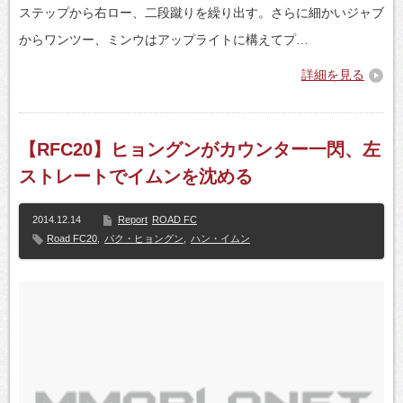
ステップから右ロー、二段蹴りを繰り出す。さらに細かいジャブ
からワンツー、ミンウはアップライトに構えてプ…
詳細を見る
【RFC20】ヒョングンがカウンター一閃、左
ストレートでイムンを沈める
2014.12.14
Report
ROAD FC
Road FC20
,
パク・ヒョングン
,
ハン・イムン