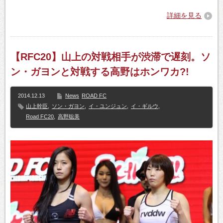
詳細を見る
【RFC20】山上の対戦相手が渋滞で遅刻。ソ
ン・ガヨンと対戦する高野はホンワカ?!
2014.12.13
News
ROAD FC
山上幹臣
,
ソン・ガヨン
,
イ・ユンジュン
,
イ・ギルウ
,
Road FC20
,
高野聡美