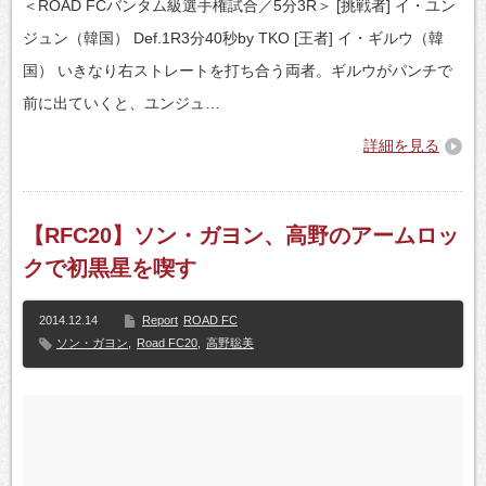
＜ROAD FCバンタム級選手権試合／5分3R＞ [挑戦者] イ・ユン
ジュン（韓国） Def.1R3分40秒by TKO [王者] イ・ギルウ（韓
国） いきなり右ストレートを打ち合う両者。ギルウがパンチで
前に出ていくと、ユンジュ…
詳細を見る
【RFC20】ソン・ガヨン、高野のアームロッ
クで初黒星を喫す
2014.12.14
Report
ROAD FC
ソン・ガヨン
,
Road FC20
,
高野聡美