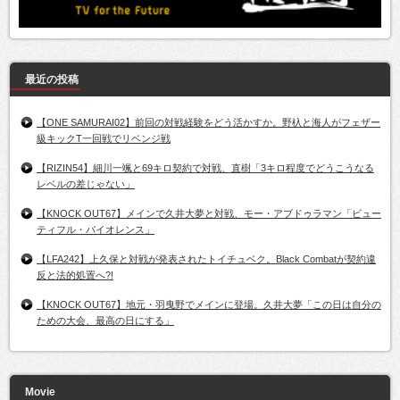
最近の投稿
【ONE SAMURAI02】前回の対戦経験をどう活かすか。野杁と海人がフェザー
級キックT一回戦でリベンジ戦
【RIZIN54】細川一颯と69キロ契約で対戦、直樹「3キロ程度でどうこうなる
レベルの差じゃない」
【KNOCK OUT67】メインで久井大夢と対戦、モー・アブドゥラマン「ビュー
ティフル・バイオレンス」
【LFA242】上久保と対戦が発表されたトイチュベク。Black Combatが契約違
反と法的処置へ?!
【KNOCK OUT67】地元・羽曳野でメインに登場。久井大夢「この日は自分の
ための大会、最高の日にする」
Movie