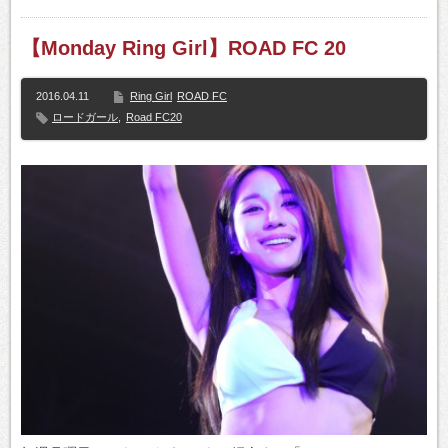
【Monday Ring Girl】ROAD FC 20
2016.04.11
Ring Girl
ROAD FC
ロードガール
,
Road FC20