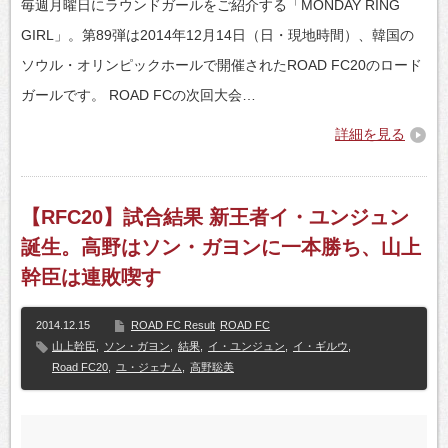
毎週月曜日にラウンドガールをご紹介する「MONDAY RING
GIRL」。第89弾は2014年12月14日（日・現地時間）、韓国の
ソウル・オリンピックホールで開催されたROAD FC20のロード
ガールです。 ROAD FCの次回大会…
詳細を見る
【RFC20】試合結果 新王者イ・ユンジュン
誕生。高野はソン・ガヨンに一本勝ち、山上
幹臣は連敗喫す
2014.12.15
ROAD FC Result
ROAD FC
山上幹臣
,
ソン・ガヨン
,
結果
,
イ・ユンジュン
,
イ・ギルウ
,
Road FC20
,
ユ・ジェナム
,
高野聡美