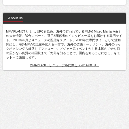
About us
MMAPLANETとは..... UFCを始め、海外で行われているMMA( Mixed Martial Arts）
の大会情報、試合レポート、選手&関係者のインタビュー等をお届けする専門サイ
ト。 2007年6月よりニュースの配信をスタート。2009年に専門サイトとして活動
開始し、海外MMAの現在を伝える一方で、海外の柔術トーナメント、海外のキッ
クボクシングも厳選してフォロー中。メジャー系イベントから日本国内で余り目
の届かない良質の格闘技まで「海外を知ることで、国内を知ることになる」をモ
ットーに発信します。
MMAPLANETリニューアルに際し（2014.08.01）