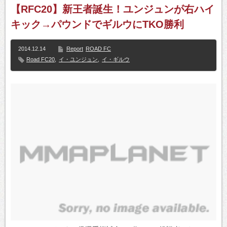
【RFC20】新王者誕生！ユンジュンが右ハイ
キック→パウンドでギルウにTKO勝利
2014.12.14
Report
ROAD FC
Road FC20
,
イ・ユンジュン
,
イ・ギルウ