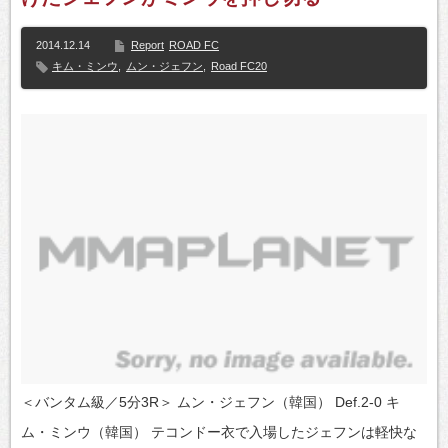
2014.12.14
Report
ROAD FC
キム・ミンウ
,
ムン・ジェフン
,
Road FC20
＜バンタム級／5分3R＞ ムン・ジェフン（韓国） Def.2-0 キ
ム・ミンウ（韓国） テコンドー衣で入場したジェフンは軽快な