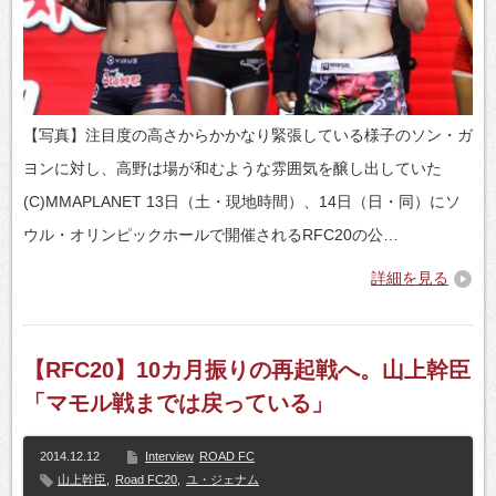
【写真】注目度の高さからかかなり緊張している様子のソン・ガ
ヨンに対し、高野は場が和むような雰囲気を醸し出していた
(C)MMAPLANET 13日（土・現地時間）、14日（日・同）にソ
ウル・オリンピックホールで開催されるRFC20の公…
詳細を見る
【RFC20】10カ月振りの再起戦へ。山上幹臣
「マモル戦までは戻っている」
2014.12.12
Interview
ROAD FC
山上幹臣
,
Road FC20
,
ユ・ジェナム