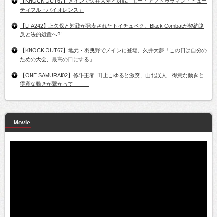
【KNOCK OUT67】メインで久井大夢と対戦、モー・アブドゥラマン「ビュー
ティフル・バイオレンス」
【LFA242】上久保と対戦が発表されたトイチュベク。Black Combatが契約違
反と法的処置へ?!
【KNOCK OUT67】地元・羽曳野でメインに登場。久井大夢「この日は自分の
ための大会、最高の日にする」
【ONE SAMURAI02】修斗王者=田上こゆると激突、山北渓人「得意な動きと
得意な動きが繋がって――」
Movie