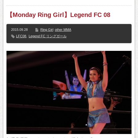
【Monday Ring Girl】Legend FC 08
2015.09.28
Ring Girl
other MMA
LFC08
,
Legend FC リングガール