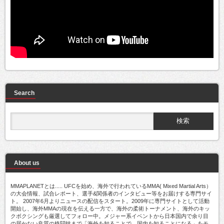
Search
About us
MMAPLANETとは..... UFCを始め、海外で行われているMMA( Mixed Martial Arts）
の大会情報、試合レポート、選手&関係者のインタビュー等をお届けする専門サイ
ト。 2007年6月よりニュースの配信をスタート。2009年に専門サイトとして活動
開始し、海外MMAの現在を伝える一方で、海外の柔術トーナメント、海外のキッ
クボクシングも厳選してフォロー中。メジャー系イベントから日本国内で余り目
の届かない良質の格闘技まで「海外を知ることで、国内を知ることになる」をモ