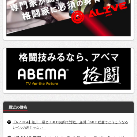
最近の投稿
【RIZIN54】細川一颯と69キロ契約で対戦、直樹「3キロ程度でどうこうなる
レベルの差じゃない」