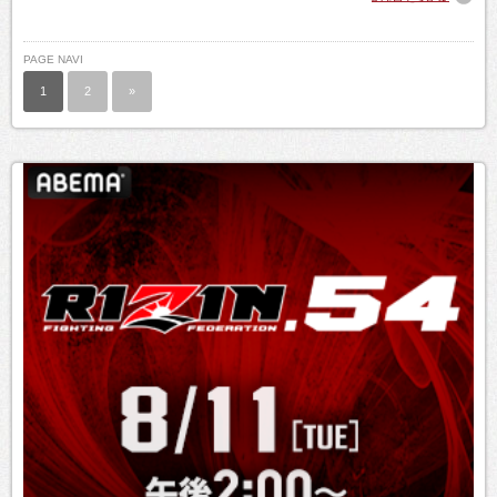
PAGE NAVI
1
2
»