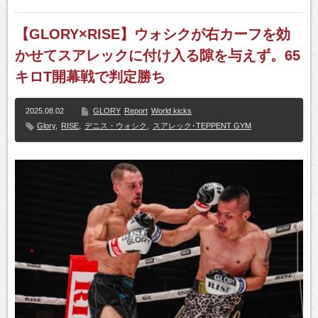
【GLORY×RISE】ウォシクが右カーフを効
かせてスアレックに付け入る隙を与えず。65
キロT開幕戦で判定勝ち
2025.08.02
GLORY
Report
World kicks
Glory
,
RISE
,
デニス・ウォシク
,
スアレック･TEPPENT GYM