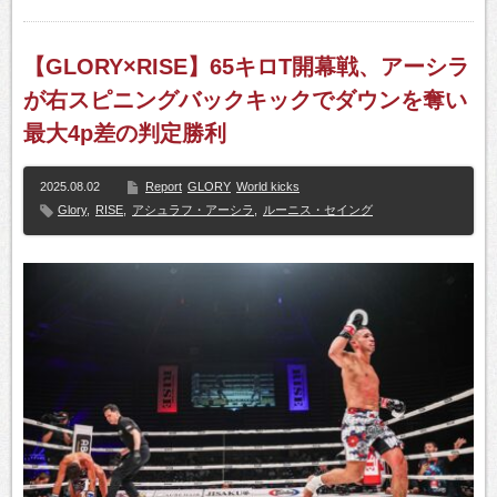
【GLORY×RISE】65キロT開幕戦、アーシラ
が右スピニングバックキックでダウンを奪い
最大4p差の判定勝利
2025.08.02
Report
GLORY
World kicks
Glory
,
RISE
,
アシュラフ・アーシラ
,
ルーニス・セイング