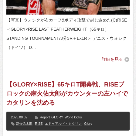
【写真】ウォシクが右カーフ&ボディ攻撃で封じ込めた(C)RISE
＜GLORY×RISE LAST FEATHERWEIGHT（65キロ）
STANDING TOURNAMENT/3分3R＋Ex1R＞ デニス・ウォシク
（ドイツ） D…
詳細を見る
【GLORY×RISE】65キロT開幕戦、RISEブ
ロックの麻火佑太郎がカウンターの左ハイで
カタリンを沈める
2025.08.02
Report
GLORY
World kicks
麻火佑太郎
,
RISE
,
エドゥアルド・カタリン
,
Glory