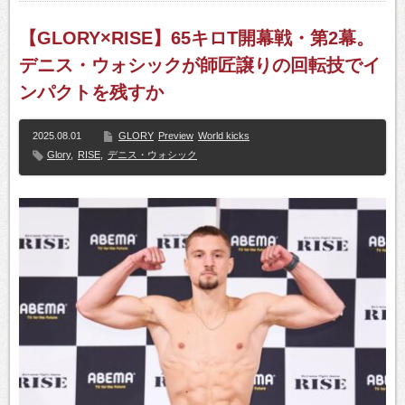
【GLORY×RISE】65キロT開幕戦・第2幕。
デニス・ウォシックが師匠譲りの回転技でイ
ンパクトを残すか
2025.08.01
GLORY
Preview
World kicks
Glory
,
RISE
,
デニス・ウォシック