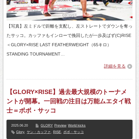
【写真】左ミドルで距離を支配し、左ストレートでダウンを奪っ
たサッコ。カッファもインローで挽回したが一歩及ばず(C)RISE
＜GLORY×RISE LAST FEATHERWEIGHT（65キロ）
STANDING TOURNAMENT…
詳細を見る
【GLORY×RISE】過去最大規模のトーナメ
ントが開幕。一回戦の注目は万能ムエタイ戦
士＝ボボ・サッコ
2025.06.20
GLORY
Preview
World kicks
Glory
,
ヤン・カッファ
,
RISE
,
ボボ・サッコ