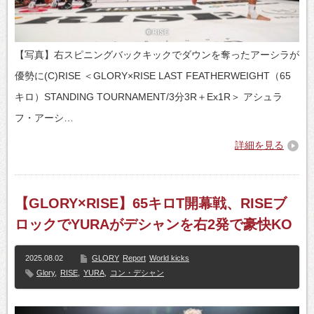
【写真】右スピニングバックキックでダウンを奪ったアーシラが
優勢に(C)RISE ＜GLORY×RISE LAST FEATHERWEIGHT（65
キロ）STANDING TOURNAMENT/3分3R＋Ex1R＞ アシュラ
フ・アーシ…
詳細を見る
【GLORY×RISE】65キロT開幕戦、RISEブ
ロックでYURAがデシャンを右2発で豪快KO
2025.08.02
GLORY
Report
World kicks
Glory
,
RISE
,
YURA
,
コン・デシャン