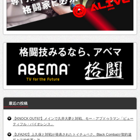
最近の投稿
【KNOCK OUT67】メインで久井大夢と対戦、モー・アブドゥラマン「ビュー
ティフル・バイオレンス」
【LFA242】上久保と対戦が発表されたトイチュベク。Black Combatが契約違
反と法的処置へ?!