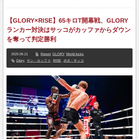
【GLORY×RISE】65キロT開幕戦、GLORY
ランカー対決はサッコがカッファからダウン
を奪って判定勝利
2025.06.21
Report
GLORY
World kicks
Glory
,
ヤン・カッファ
,
RISE
,
ボボ・サッコ