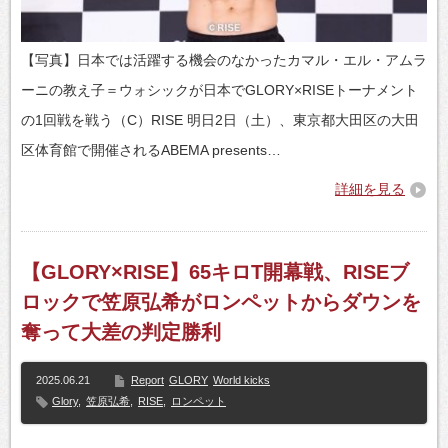
【写真】日本では活躍する機会のなかったカマル・エル・アムラ
ーニの教え子＝ウォシックが日本でGLORY×RISEトーナメント
の1回戦を戦う（C）RISE 明日2日（土）、東京都大田区の大田
区体育館で開催されるABEMA presents…
詳細を見る
【GLORY×RISE】65キロT開幕戦、RISEブ
ロックで笠原弘希がロンペットからダウンを
奪って大差の判定勝利
2025.06.21
Report
GLORY
World kicks
Glory
,
笠原弘希
,
RISE
,
ロンペット