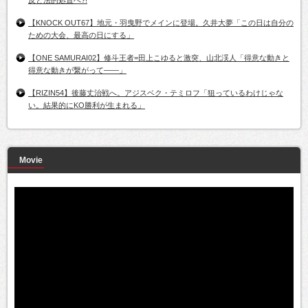
【KNOCK OUT67】地元・羽曳野でメインに登場。久井大夢「この日は自分の
ための大会、最高の日にする」
【ONE SAMURAI02】修斗王者=田上こゆると激突、山北渓人「得意な動きと
得意な動きが繋がって――」
【RIZIN54】後藤丈治戦へ。アジスベク・テミロフ「狙っているわけじゃな
い。結果的にKO勝利が生まれる」
Movie