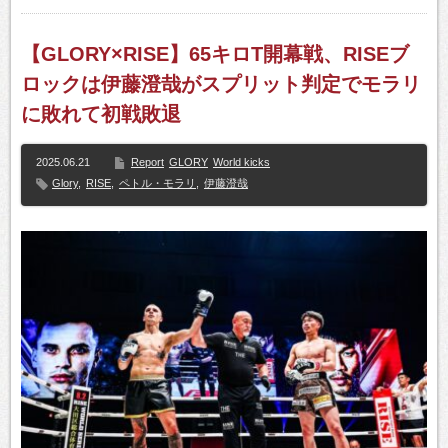
【GLORY×RISE】65キロT開幕戦、RISEブ
ロックは伊藤澄哉がスプリット判定でモラリ
に敗れて初戦敗退
2025.06.21
Report
GLORY
World kicks
Glory
,
RISE
,
ペトル・モラリ
,
伊藤澄哉