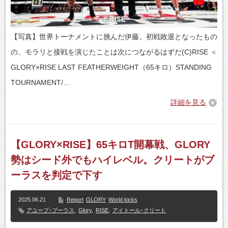
【写真】世界トーナメントに挑んだ伊藤。初戦敗退となったもの
の、モラリと接戦を演じたことは次につながるはずだ(C)RISE ＜
GLORY×RISE LAST FEATHERWEIGHT（65キロ）STANDING
TOURNAMENT/…
詳細を見る
【GLORY×RISE】65キロT開幕戦、GLORY
勢はシード外でもハイレベル。クリートがブ
ーラスを判定で下す
2025.06.21
Report
GLORY
World kicks
アユーブ･ブーラス
,
Glory
,
RISE
,
アイトール･クリート