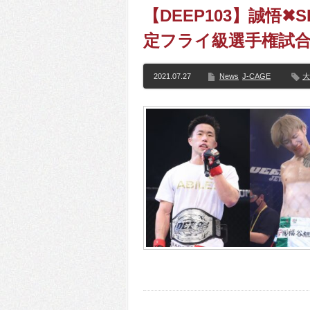
【DEEP103】誠悟✖
定フライ級選手権試合!!!
2021.07.27
News
J-CAGE
大