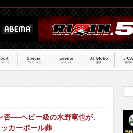
port
Special
Events
JJ Globo
J-C
レポート
スペシャル
イベント
柔術
国内M
トン否──ヘビー級の水野竜也が、
サッカーボール葬