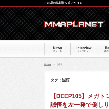
この星の格闘技を追いかける
News
Interview
Re
ニュース
インタビュー
試合
Home
誠悟
タグ：誠悟
【DEEP105】メガ
誠悟を左一発で倒し