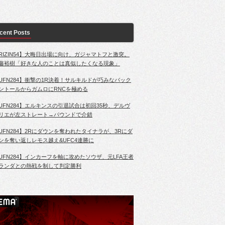
cent Posts
RIZIN54】大晦日出場に向け、ガジャマトフと激突。
藤裕樹「好きな人のことは真似したくなる現象」
UFN284】衝撃の1R決着！サルキルドが巧みなバック
ントールからガムロにRNCを極める
UFN284】エルキンスの引退試合は初回35秒、デルヴ
リエが左ストレート→パウンドで介錯
UFN284】2Rにダウンを奪われたタイナラが、3Rにダ
ンを奪い返しレモス越え&UFC4連勝に
UFN284】インカーフを軸に攻めたソウザ、元LFA王者
ランダとの熱戦を制して判定勝利