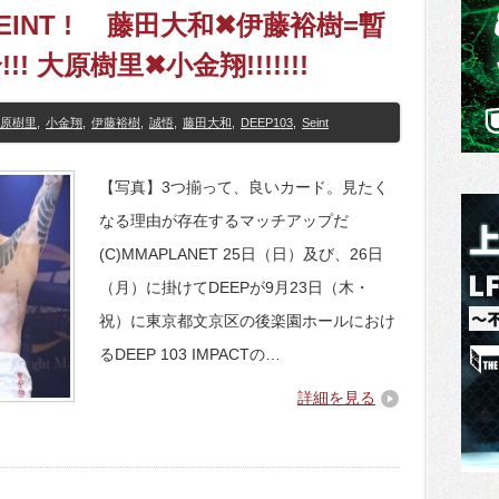
SEINT ! 藤田大和✖伊藤裕樹=暫
 大原樹里✖小金翔!!!!!!!
原樹里
,
小金翔
,
伊藤裕樹
,
誠悟
,
藤田大和
,
DEEP103
,
Seint
【写真】3つ揃って、良いカード。見たく
なる理由が存在するマッチアップだ
(C)MMAPLANET 25日（日）及び、26日
（月）に掛けてDEEPが9月23日（木・
祝）に東京都文京区の後楽園ホールにおけ
るDEEP 103 IMPACTの…
詳細を見る