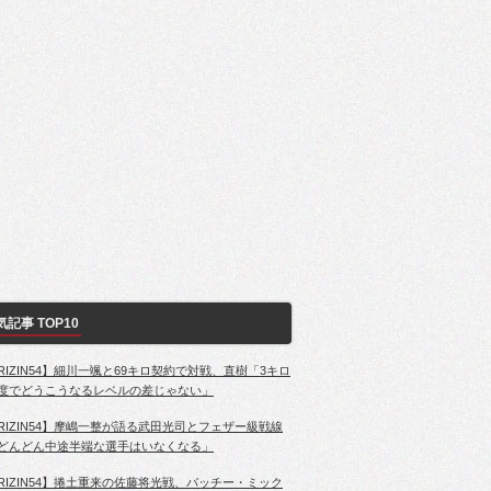
気記事 TOP10
RIZIN54】細川一颯と69キロ契約で対戦、直樹「3キロ
度でどうこうなるレベルの差じゃない」
RIZIN54】摩嶋一整が語る武田光司とフェザー級戦線
どんどん中途半端な選手はいなくなる」
RIZIN54】捲土重来の佐藤将光戦、パッチー・ミック