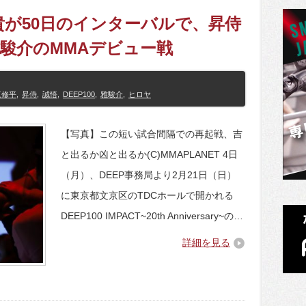
友貴が50日のインターバルで、昇侍
駿介のMMAデビュー戦
東修平
,
昇侍
,
誠悟
,
DEEP100
,
雅駿介
,
ヒロヤ
【写真】この短い試合間隔での再起戦、吉
と出るか凶と出るか(C)MMAPLANET 4日
（月）、DEEP事務局より2月21日（日）
に東京都文京区のTDCホールで開かれる
DEEP100 IMPACT~20th Anniversary~の…
詳細を見る