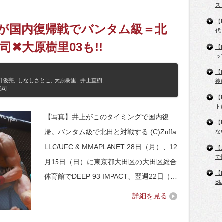
ス
【
直樹が国内復帰戦でバンタム級＝北
代
✖大原樹里03も!!
【
っ
【
田俊亮
,
しなしさとこ
,
大原樹里
,
井上直樹
,
後
光司
【
ト
【写真】井上がこのタイミングで国内復
【
帰。バンタム級で北田と対戦する (C)Zuffa
な
LLC/UFC & MMAPLANET 28日（月）、12
【
で
月15日（日）に東京都大田区の大田区総合
【
体育館でDEEP 93 IMPACT、翌週22日（…
B
詳細を見る