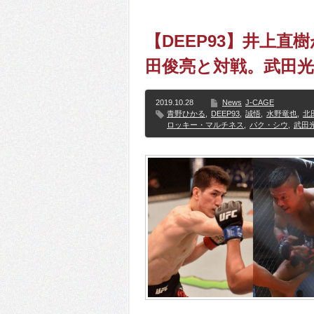
【DEEP93】井上
田俊亮と対戦。武田光司
2019.10.28
News
J-CAGE
青野ひかる
,
DEEP93
,
誠悟
,
水野竜也
,
北
ロッキー・マルチネス
,
パク・シウ
,
武田