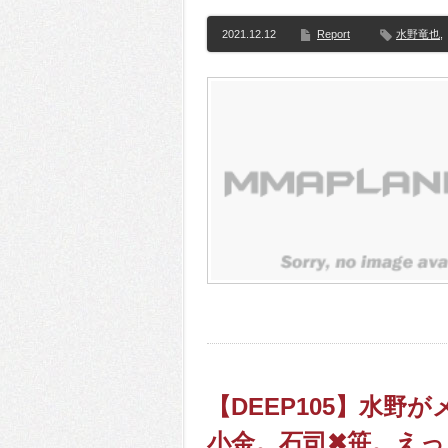
2021.12.12
Report
水野竜也
,
【DEEP105】水野
小金。石司✖笹。えっ