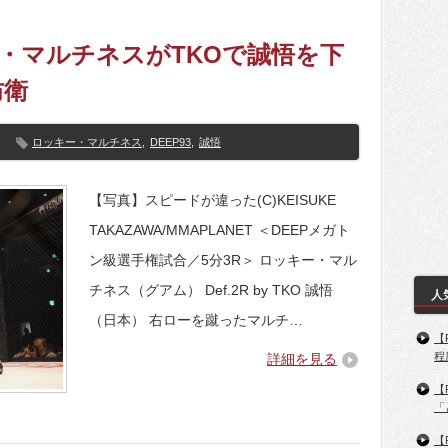
ー・マルチネスがTKOで誠悟を下
防衛
ロッキー・マルチネス
,
DEEP93
,
誠悟
【写真】スピードが違った(C)KEISUKE
TAKAZAWA/MMAPLANET ＜DEEPメガト
ン級選手権試合／5分3R＞ ロッキー・マル
チネス（グアム） Def.2R by TKO 誠悟
人
（日本） 右ローを蹴ったマルチ…
【
程
詳細を見る
【
「
【