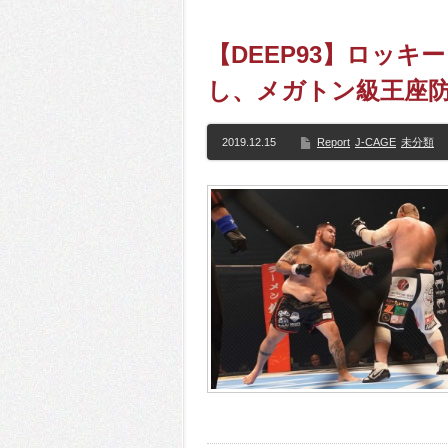
【DEEP93】ロッキ
し、メガトン級王座
2019.12.15
Report
J-CAGE
未分類