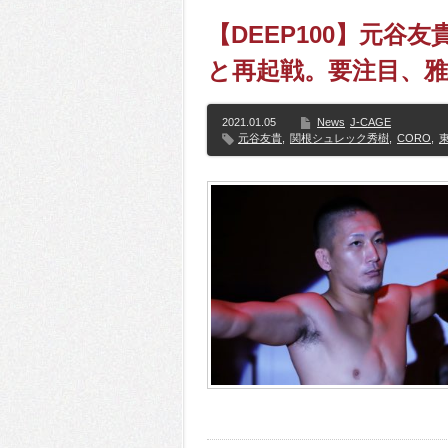
【DEEP100】元谷
と再起戦。要注目、雅
2021.01.05
News
J-CAGE
元谷友貴
,
関根シュレック秀樹
,
CORO
,