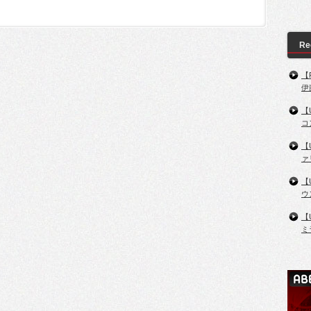
Re
【
伊
【
コ
【
ァ
【
ウ
【
ミ