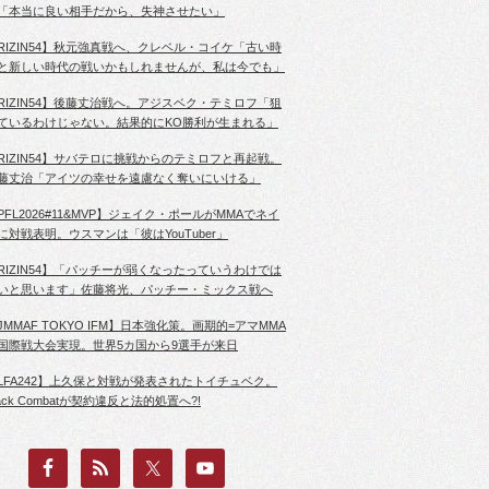
「本当に良い相手だから、失神させたい」
RIZIN54】秋元強真戦へ、クレベル・コイケ「古い時
と新しい時代の戦いかもしれませんが、私は今でも」
RIZIN54】後藤丈治戦へ。アジスベク・テミロフ「狙
ているわけじゃない。結果的にKO勝利が生まれる」
RIZIN54】サバテロに挑戦からのテミロフと再起戦。
藤丈治「アイツの幸せを遠慮なく奪いにいける」
PFL2026#11&MVP】ジェイク・ポールがMMAでネイ
に対戦表明。ウスマンは「彼はYouTuber」
RIZIN54】「パッチーが弱くなったっていうわけでは
いと思います」佐藤将光、パッチー・ミックス戦へ
JMMAF TOKYO IFM】日本強化策。画期的=アマMMA
国際戦大会実現。世界5カ国から9選手が来日
LFA242】上久保と対戦が発表されたトイチュベク。
lack Combatが契約違反と法的処置へ?!