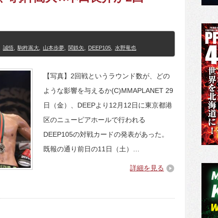
,
誠悟
,
駒杵嵩大
,
山本歩夢
,
関鉄矢
,
DEEP105
,
水野竜也
【写真】2回戦というラウンド数が、どの
ような影響を与えるか(C)MMAPLANET 29
日（金）、DEEPより12月12日に東京都港
区のニューピアホールで行われる
DEEP105の対戦カードの発表があった。
既報の通り前日の11日（土）…
詳細を見る