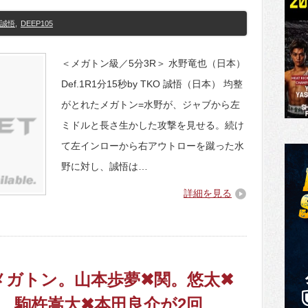
誠悟
,
DEEP105
＜メガトン級／5分3R＞ 水野竜也（日本）
Def.1R1分15秒by TKO 誠悟（日本） 均整
がとれたメガトン=水野が、ジャブから左
ミドルと長さ生かした攻撃を見せる。続け
て左インローから右アウトローを蹴った水
野に対し、誠悟は…
詳細を見る
がメガトン。山本歩夢✖関。悠太✖
、駒杵嵩大✖本田良介が2回