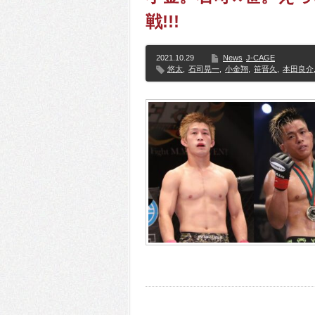
戦!!!
2021.10.29
News
J-CAGE
悠太
,
石司晃一
,
小金翔
,
笹晋久
,
本田良介