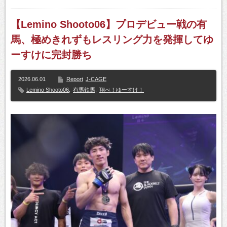
【Lemino Shooto06】プロデビュー戦の有
馬、極めきれずもレスリング力を発揮してゆ
ーすけに完封勝ち
2026.06.01
Report
J-CAGE
Lemino Shooto06
,
有馬鉄馬
,
翔べ！ゆーすけ！