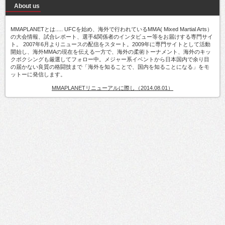
About us
MMAPLANETとは..... UFCを始め、海外で行われているMMA( Mixed Martial Arts）
の大会情報、試合レポート、選手&関係者のインタビュー等をお届けする専門サイ
ト。 2007年6月よりニュースの配信をスタート。2009年に専門サイトとして活動
開始し、海外MMAの現在を伝える一方で、海外の柔術トーナメント、海外のキッ
クボクシングも厳選してフォロー中。メジャー系イベントから日本国内で余り目
の届かない良質の格闘技まで「海外を知ることで、国内を知ることになる」をモ
ットーに発信します。
MMAPLANETリニューアルに際し（2014.08.01）