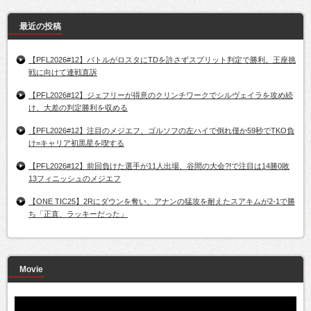
最近の投稿
【PFL2026#12】バトルがロスタにTDを許さずスプリット判定で勝利。王座挑
戦に向けて連戦直訴
【PFL2026#12】ジェフリーが得意のクリンチワークでシルヴェイラを攻め続
け、大差の判定勝利を収める
【PFL2026#12】注目のメジエフ、ゴルソフの左ハイで倒れ僅か59秒でTKO負
け=キャリア初黒星を喫する
【PFL2026#12】前回負けた選手が11人出場、谷間の大会?!で注目は14勝0敗
13フィニッシュのメジエフ
【ONE TIC25】2Rにダウンを奪い、アナンの猛攻を耐えたスアキムが2-1で勝
ち「正直、ラッキーだった」
Movie