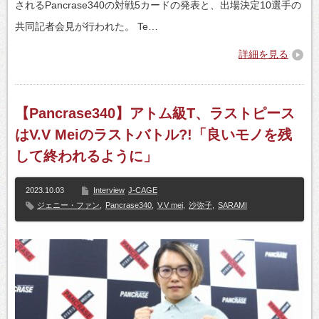
されるPancrase340の対戦5カードの発表と、出場決定10選手の
共同記者会見が行われた。 Te…
詳細を見る
【Pancrase340】アトム級T、ラストピース
はV.V Meiのラストバトル?!「良いモノを残
して終われるように」
2023.10.03
Interview
J-CAGE
ジェニー・ファン
,
Pancrase340
,
V.V mei
,
沙弥子
,
SARAMI