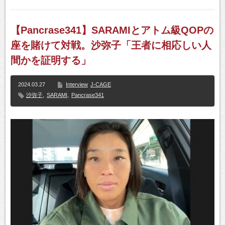
【Pancrase341】SARAMIとアトム級QOPの
座を賭けて対戦。沙弥子「王者に相応しい人
間かを証明する」
2024.03.27
Interview
J-CAGE
沙弥子
,
SARAMI
,
Pancrase341