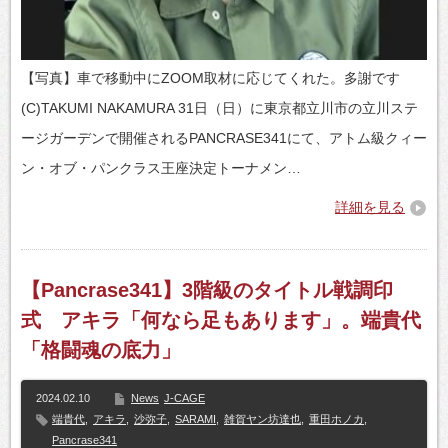
【写真】車で移動中にZOOM取材に応じてくれた。多謝です
(C)TAKUMI NAKAMURA 31日（日）に東京都立川市の立川ステ
ージガーデンで開催されるPANCRASE341にて、アトム級クィー
ン・オブ・パンクラス王座決定トーナメン…
詳細を見る
【Pancrase341】3階級のタイトル戦調印
式 アキラ「何なら足もあります」。端貴代
「格闘魂の底力」
2024.02.10
News
J-CAGE
端貴代
,
アキラ
,
沙弥子
,
SARAMI
,
雑賀ヤン坊達也
,
重田ホノカ
,
Pancrase341