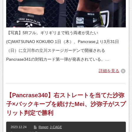
【写真】5Rフル。ギリギリまで戦う両者が見たい
(C)MATSUNAO KOKUBO 1日（木）、Pancraseより3月31日
（日）に立川市の立川ステージガーデンで開催される
Pancrase341の対戦カード第一弾が発表されている。…
詳細を見る
【Pancrase340】右ストレートを当てた沙弥
子×バックキープを続けたMei、沙弥子がスプ
リット判定で勝利
2023.12.24
Report
J-CAGE