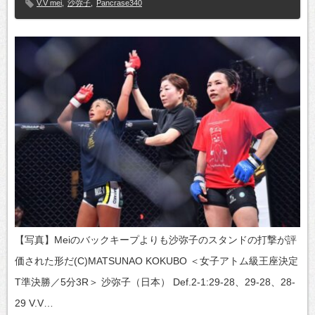
V.V mei
,
沙弥子
,
Pancrase340
【写真】Meiのバックキープよりも沙弥子のスタンドの打撃が評
価された形だ(C)MATSUNAO KOKUBO ＜女子アトム級王座決定
T準決勝／5分3R＞ 沙弥子（日本） Def.2-1:29-28、29-28、28-
29 V.V…