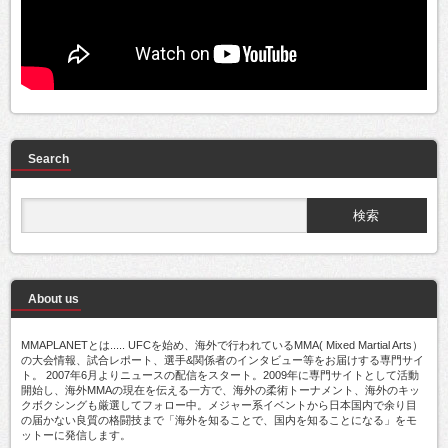
Search
About us
MMAPLANETとは..... UFCを始め、海外で行われているMMA( Mixed Martial Arts）
の大会情報、試合レポート、選手&関係者のインタビュー等をお届けする専門サイ
ト。 2007年6月よりニュースの配信をスタート。2009年に専門サイトとして活動
開始し、海外MMAの現在を伝える一方で、海外の柔術トーナメント、海外のキッ
クボクシングも厳選してフォロー中。メジャー系イベントから日本国内で余り目
の届かない良質の格闘技まで「海外を知ることで、国内を知ることになる」をモ
ットーに発信します。