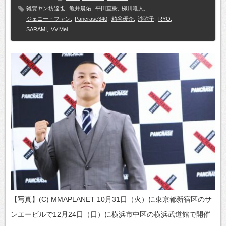
雑賀ヤン坊達也
,
亀井晨佑
,
平田直樹
,
栁川唯人
,
ジェニー・ファン
,
Pancrase340
,
粕谷優介
,
沙弥子
,
RYO
,
SARAMI
,
VV.Mei
【写真】(C) MMAPLANET 10月31日（火）に東京都新宿区のサ
ンエービルで12月24日（日）に横浜市中区の横浜武道館で開催