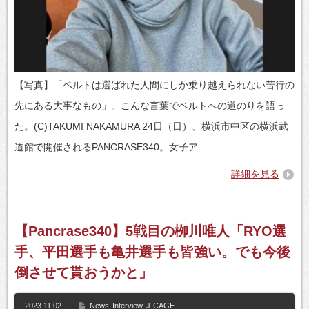
【写真】「ベルトは選ばれた人間にしか乗り越えられない苦行の
先にある大事なもの」。こんな言葉でベルトへの道のりを語っ
た。(C)TAKUMI NAKAMURA 24日（日）、横浜市中区の横浜武
道館で開催されるPANCRASE340。女子ア…
詳細を見る
【Pancrase340】5戦目の栁川唯人「RYO選
手、平田選手も亀井選手も皆強い。でも今後
倒させて貰おうかと」
2023.11.02
News
Interview
J-CAGE