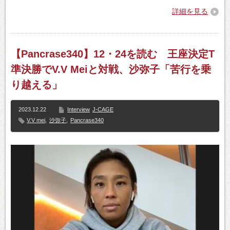
詳細を見る
【Pancrase340】12・24を読む 王座決定T
準決勝でV.V Meiと対戦、沙弥子「苦行を乗
り越える」
2023.12.22
Interview
J-CAGE
V.V mei
,
沙弥子
,
Pancrase340