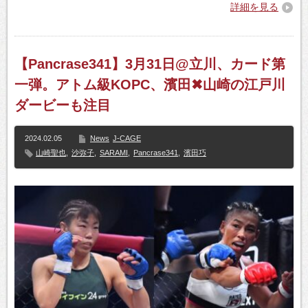
詳細を見る
【Pancrase341】3月31日@立川、カード第
一弾。アトム級KOPC、濱田✖山崎の江戸川
ダービーも注目
2024.02.05
News
J-CAGE
山崎聖也
,
沙弥子
,
SARAMI
,
Pancrase341
,
濱田巧