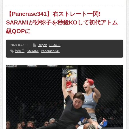
【Pancrase341】右ストレート一閃!
SARAMIが沙弥子を秒殺KOして初代アトム
級QOPに
2024.03.31
Report
J-CAGE
沙弥子
,
SARAMI
,
Pancrase341