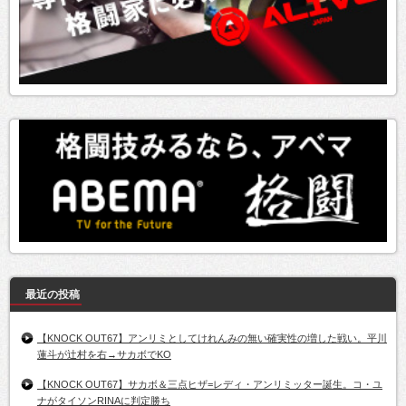
最近の投稿
【KNOCK OUT67】アンリミとしてけれんみの無い確実性の増した戦い。平川
蓮斗が辻村を右→サカボでKO
【KNOCK OUT67】サカボ＆三点ヒザ=レディ・アンリミッター誕生。コ・ユ
ナがタイソンRINAに判定勝ち