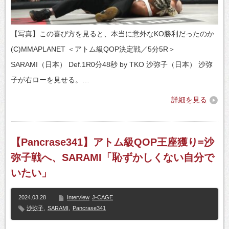
【写真】この喜び方を見ると、本当に意外なKO勝利だったのか
(C)MMAPLANET ＜アトム級QOP決定戦／5分5R＞
SARAMI（日本） Def.1R0分48秒 by TKO 沙弥子（日本） 沙弥
子が右ローを見せる。…
詳細を見る
【Pancrase341】アトム級QOP王座獲り=沙
弥子戦へ、SARAMI「恥ずかしくない自分で
いたい」
2024.03.28
Interview
J-CAGE
沙弥子
,
SARAMI
,
Pancrase341