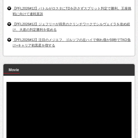
【PFL2026#12】バトルがロスタにTDを許さずスプリット判定で勝利。王座挑
戦に向けて連戦直訴
【PFL2026#12】ジェフリーが得意のクリンチワークでシルヴェイラを攻め続
け、大差の判定勝利を収める
【PFL2026#12】注目のメジエフ、ゴルソフの左ハイで倒れ僅か59秒でTKO負
け=キャリア初黒星を喫する
Movie