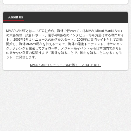
About us
MMAPLANETとは..... UFCを始め、海外で行われているMMA( Mixed Martial Arts）
の大会情報、試合レポート、選手&関係者のインタビュー等をお届けする専門サイ
ト。 2007年6月よりニュースの配信をスタート。2009年に専門サイトとして活動
開始し、海外MMAの現在を伝える一方で、海外の柔術トーナメント、海外のキッ
クボクシングも厳選してフォロー中。メジャー系イベントから日本国内で余り目
の届かない良質の格闘技まで「海外を知ることで、国内を知ることになる」をモ
ットーに発信します。
MMAPLANETリニューアルに際し（2014.08.01）