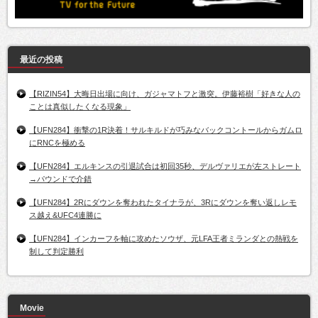
最近の投稿
【RIZIN54】大晦日出場に向け、ガジャマトフと激突。伊藤裕樹「好きな人の
ことは真似したくなる現象」
【UFN284】衝撃の1R決着！サルキルドが巧みなバックコントールからガムロ
にRNCを極める
【UFN284】エルキンスの引退試合は初回35秒、デルヴァリエが左ストレート
→パウンドで介錯
【UFN284】2Rにダウンを奪われたタイナラが、3Rにダウンを奪い返しレモ
ス越え&UFC4連勝に
【UFN284】インカーフを軸に攻めたソウザ、元LFA王者ミランダとの熱戦を
制して判定勝利
Movie