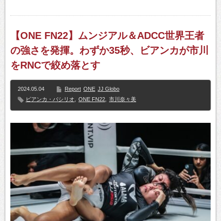
【ONE FN22】ムンジアル＆ADCC世界王者
の強さを発揮。わずか35秒、ビアンカが市川
をRNCで絞め落とす
2024.05.04
Report
ONE
JJ Globo
ビアンカ・バシリオ
,
ONE FN22
,
市川奈々美