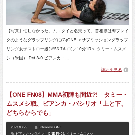
【写真】忙しなかった。ムエタイと名乗って、首相撲は即ブレイ
クのようなグラップリングに(C)ONE ＜サブミッショングラップ
リング女子ストロー級(※56.7キロ)／10分1R＞ タミー・ムスメ
シ（米国） Def.3-0 ビアンカ・…
詳細を見る
【ONE FN08】MMA初陣も間近?! タミー・
ムスメシ戦、ビアンカ・バシリオ「上と下、
どちらからでも」
2023.03.25
Interview
ONE
ビアンカ・バシリオ
,
ONE FN08
,
タミー・ムスメシ