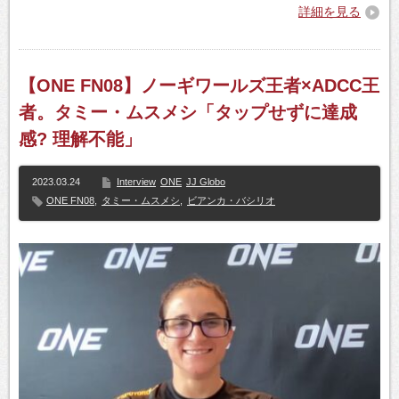
詳細を見る
【ONE FN08】ノーギワールズ王者×ADCC王
者。タミー・ムスメシ「タップせずに達成
感? 理解不能」
2023.03.24
Interview
ONE
JJ Globo
ONE FN08
,
タミー・ムスメシ
,
ビアンカ・バシリオ