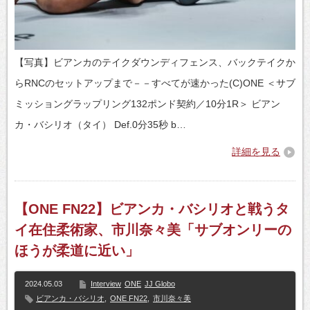
【写真】ビアンカのテイクダウンディフェンス、バックテイクか
らRNCのセットアップまで－－すべてが速かった(C)ONE ＜サブ
ミッショングラップリング132ポンド契約／10分1R＞ ビアン
カ・バシリオ（タイ） Def.0分35秒 b…
詳細を見る
【ONE FN22】ビアンカ・バシリオと戦うタ
イ在住柔術家、市川奈々美「サブオンリーの
ほうが柔道に近い」
2024.05.03
Interview
ONE
JJ Globo
ビアンカ・バシリオ
,
ONE FN22
,
市川奈々美