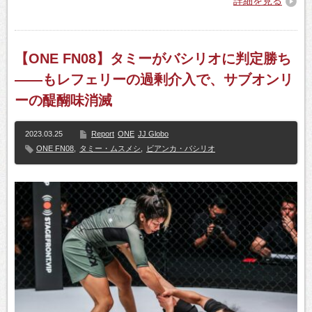
詳細を見る
【ONE FN08】タミーがバシリオに判定勝ち
――もレフェリーの過剰介入で、サブオンリ
ーの醍醐味消滅
2023.03.25
Report
ONE
JJ Globo
ONE FN08
,
タミー・ムスメシ
,
ビアンカ・バシリオ