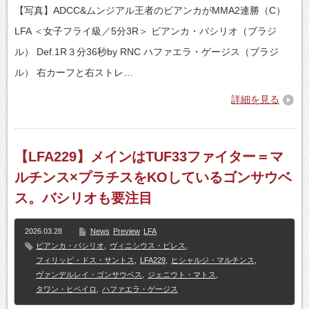
【写真】ADCC&ムンジアル王者のビアンカがMMA2連勝（C）
LFA ＜女子フライ級／5分3R＞ ビアンカ・バシリオ（ブラジ
ル） Def.1R３分36秒by RNC ハファエラ・ゲージス（ブラジ
ル） 右カーフと右ストレ…
詳細を見る
【LFA229】メインはTUF33ファイター＝マ
ルチンス×プラチスをKOしているゴンサウベ
ス。バシリオも要注目
2026.03.28
News
Preview
LFA
ビアンカ・バシリオ
,
ヴィニシウス・ピレス
,
フィリッピ・ドス・サントス
,
LFA229
,
ヒシャルジ・マルチンス
,
ヴァンデルレイ・ゴンサウベス
,
ジェニウト・マトス
,
タワン・ヒベイロ
,
ハファエラ・ゲージス