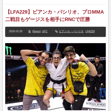
【LFA229】ビアンカ・バシリオ、プロMMA
二戦目もゲージスを相手にRNCで圧勝
2026.03.28
Report
UFC
ビアンカ・バシリオ
,
LFA229