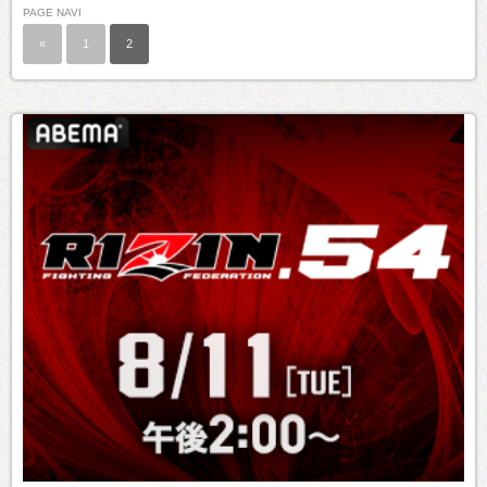
PAGE NAVI
«
1
2