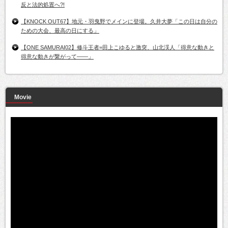
反と法的処置へ?!
【KNOCK OUT67】地元・羽曳野でメインに登場。久井大夢「この日は自分の
ための大会、最高の日にする」
【ONE SAMURAI02】修斗王者=田上こゆると激突、山北渓人「得意な動きと
得意な動きが繋がって――」
Movie