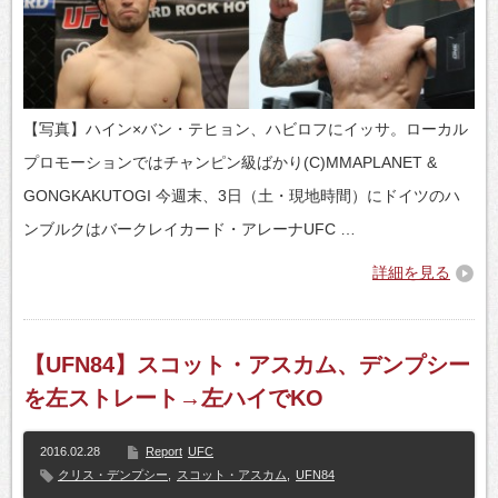
【写真】ハイン×バン・テヒョン、ハビロフにイッサ。ローカル
プロモーションではチャンピン級ばかり(C)MMAPLANET &
GONGKAKUTOGI 今週末、3日（土・現地時間）にドイツのハ
ンブルクはバークレイカード・アレーナUFC …
詳細を見る
【UFN84】スコット・アスカム、デンプシー
を左ストレート→左ハイでKO
2016.02.28
Report
UFC
クリス・デンプシー
,
スコット・アスカム
,
UFN84