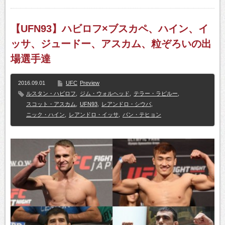
【UFN93】ハビロフ×ブスカペ、ハイン、イ
ッサ、ジュードー、アスカム、粒ぞろいの出
場選手達
2016.09.01
UFC
Preview
ルスタン・ハビロフ
,
ジム・ウォルヘッド
,
テラー・ラピルー
,
スコット・アスカム
,
UFN93
,
レアンドロ・シウバ
,
ニック・ハイン
,
レアンドロ・イッサ
,
バン・テヒョン