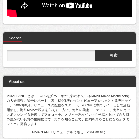
Search
About us
MMAPLANETとは..... UFCを始め、海外で行われているMMA( Mixed Martial Arts）
の大会情報、試合レポート、選手&関係者のインタビュー等をお届けする専門サイ
ト。 2007年6月よりニュースの配信をスタート。2009年に専門サイトとして活動
開始し、海外MMAの現在を伝える一方で、海外の柔術トーナメント、海外のキッ
クボクシングも厳選してフォロー中。メジャー系イベントから日本国内で余り目
の届かない良質の格闘技まで「海外を知ることで、国内を知ることになる」をモ
ットーに発信します。
MMAPLANETリニューアルに際し（2014.08.01）