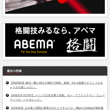
最近の投稿
【RIZIN54】細川一颯と69キロ契約で対戦、直樹「3キロ程度でどうこうなる
レベルの差じゃない」
【KNOCK OUT67】メインで久井大夢と対戦、モー・アブドゥラマン「ビュー
ティフル・バイオレンス」
【LFA242】上久保と対戦が発表されたトイチュベク。Black Combatが契約違