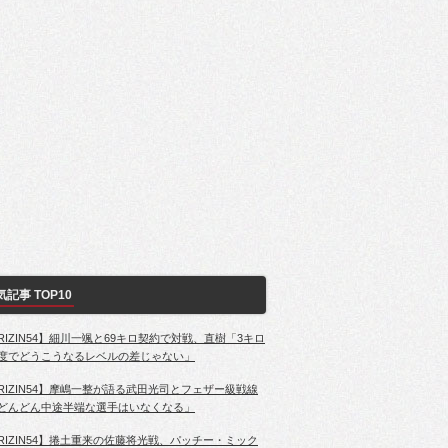
気記事 TOP10
RIZIN54】細川一颯と69キロ契約で対戦、直樹「3キロ
度でどうこうなるレベルの差じゃない」
RIZIN54】摩嶋一整が語る武田光司とフェザー級戦線
どんどん中途半端な選手はいなくなる」
RIZIN54】捲土重来の佐藤将光戦、パッチー・ミック