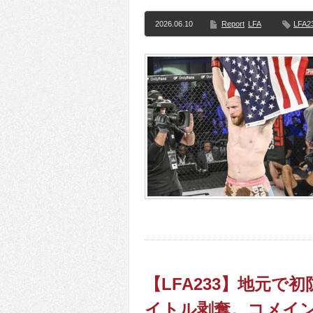
2026.06.10
Report
LFA
LFA2
【LFA233】地元で
イトル剥奪。コメイ