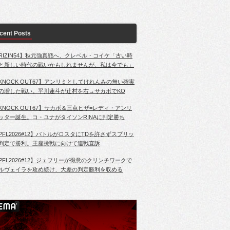
cent Posts
RIZIN54】秋元強真戦へ、クレベル・コイケ「古い時
と新しい時代の戦いかもしれませんが、私は今でも」
KNOCK OUT67】アンリミとしてけれんみの無い確実
の増した戦い。平川蓮斗が辻村を右→サカボでKO
KNOCK OUT67】サカボ＆三点ヒザ=レディ・アンリ
ッター誕生。コ・ユナがタイソンRINAに判定勝ち
PFL2026#12】バトルがロスタにTDを許さずスプリッ
判定で勝利。王座挑戦に向けて連戦直訴
PFL2026#12】ジェフリーが得意のクリンチワークで
ルヴェイラを攻め続け、大差の判定勝利を収める