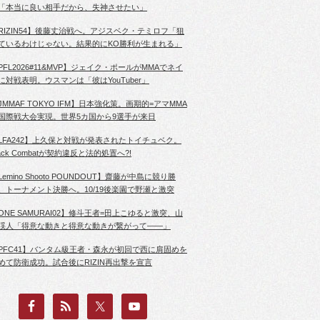
「本当に良い相手だから、失神させたい」
RIZIN54】後藤丈治戦へ。アジスベク・テミロフ「狙
ているわけじゃない。結果的にKO勝利が生まれる」
PFL2026#11&MVP】ジェイク・ポールがMMAでネイ
に対戦表明。ウスマンは「彼はYouTuber」
JMMAF TOKYO IFM】日本強化策。画期的=アマMMA
国際戦大会実現。世界5カ国から9選手が来日
LFA242】上久保と対戦が発表されたトイチュベク。
lack Combatが契約違反と法的処置へ?!
Lemino Shooto POUNDOUT】齋藤が中島に競り勝
、トーナメント決勝へ。10/19後楽園で野瀬と激突
ONE SAMURAI02】修斗王者=田上こゆると激突、山
渓人「得意な動きと得意な動きが繋がって――」
PFC41】バンタム級王者・森永が初回で西に肩固めを
めて防衛成功。試合後にRIZIN再出撃を宣言