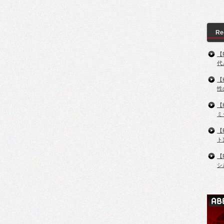
Re
【
代
【
性
【
ミ
【
ト
【
シ