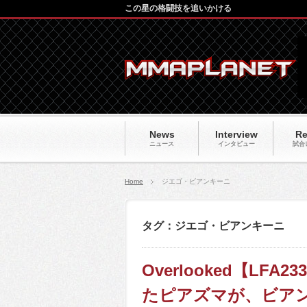
この星の格闘技を追いかける
News
Interview
Re
ニュース
インタビュー
試合
Home
ジエゴ・ビアンキーニ
タグ：ジエゴ・ビアンキーニ
Overlooked【L
たピアズマが、ビア