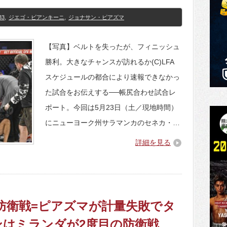
33
,
ジエゴ・ビアンキーニ
,
ジョナサン・ピアズマ
【写真】ベルトを失ったが、フィニッシュ
勝利。大きなチャンスが訪れるか(C)LFA
スケジュールの都合により速報できなかっ
た試合をお伝えする──帳尻合わせ試合レ
ポート。今回は5月23日（土／現地時間）
にニューヨーク州サラマンカのセネカ・…
詳細を見る
初防衛戦=ピアズマが計量失敗でタ
ンはミランダが2度目の防衛戦