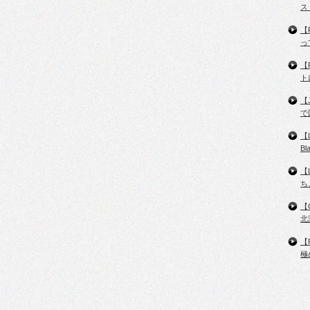
ス
【
っ
【
ト
【
で
【
B
【
ち
【
北
【
極