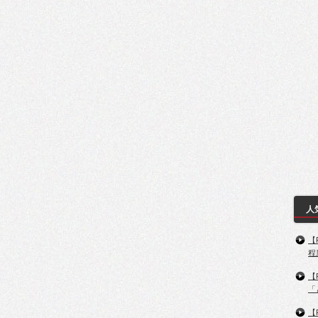
人
【
程
【
「
【