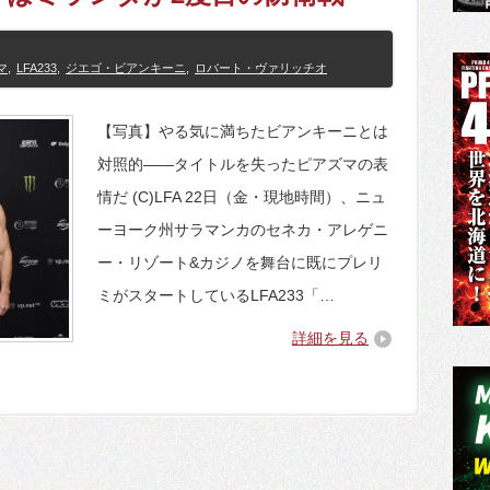
マ
,
LFA233
,
ジエゴ・ビアンキーニ
,
ロバート・ヴァリッチオ
【写真】やる気に満ちたビアンキーニとは
対照的――タイトルを失ったピアズマの表
情だ (C)LFA 22日（金・現地時間）、ニュ
ーヨーク州サラマンカのセネカ・アレゲニ
ー・リゾート&カジノを舞台に既にプレリ
ミがスタートしているLFA233「…
詳細を見る