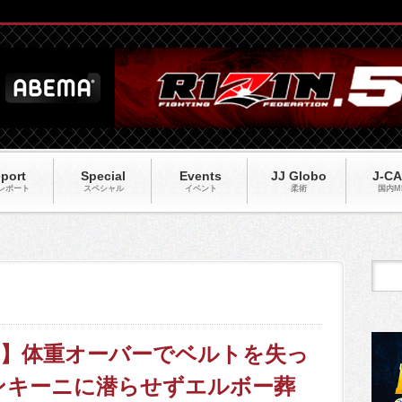
port
Special
Events
JJ Globo
J-C
レポート
スペシャル
イベント
柔術
国内M
FA233】体重オーバーでベルトを失っ
ンキーニに潜らせずエルボー葬