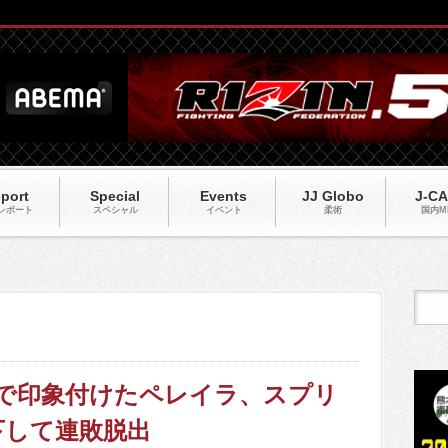
port
Special
Events
JJ Globo
J-C
レポート
スペシャル
イベント
柔術
国内M
強打で印象付けたペレイラ、スプリ
下して連敗脱出