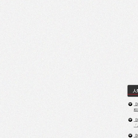
人
【
程
【
「
【