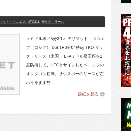
マット・ベコエフ
,
UFC311
,
ザック・リース
＜ミドル級／5分3R＞ アザマット・ベコエ
フ（ロシア） Def.1R3分04秒by TKO ザッ
ク・リース（米国） LFAミドル級王座を2
度防衛して、UFCとサインしたベコエフの
オクタゴン初陣。サウスポーのリースが左
ハイをまず見…
詳細を見る