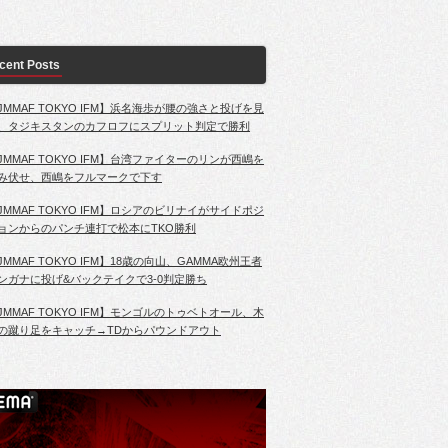
cent Posts
JMMAF TOKYO IFM】浜名海歩が腰の強さと投げを見
、タジキスタンのカフロフにスプリット判定で勝利
JMMAF TOKYO IFM】台湾ファイターのリンが西嶋を
み伏せ、西嶋をフルマークで下す
JMMAF TOKYO IFM】ロシアのビリナイがサイドポジ
ョンからのパンチ連打で松本にTKO勝利
JMMAF TOKYO IFM】18歳の向山、GAMMA欧州王者
ンガナに投げ&バックテイクで3-0判定勝ち
JMMAF TOKYO IFM】モンゴルのトゥベトオール、木
の蹴り足をキャッチ→TDからパウンドアウト