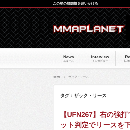
この星の格闘技を追いかける
News
Interview
Re
ニュース
インタビュー
試合
Home
ザック・リース
タグ：ザック・リース
【UFN267】右の
ット判定でリースを