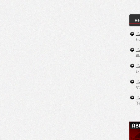
Re
【
せ
【
組
【
シ
【
ザ
【
下