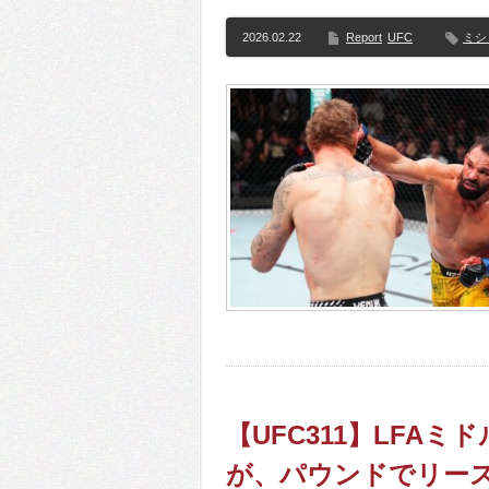
2026.02.22
Report
UFC
ミシ
【UFC311】LFA
が、パウンドでリー