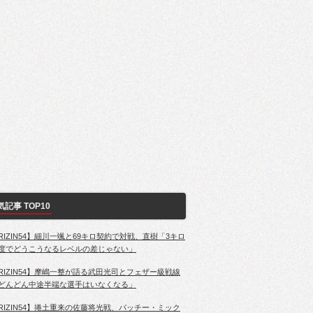
気記事 TOP10
RIZIN54】細川一颯と69キロ契約で対戦、直樹「3キロ
度でどうこうなるレベルの差じゃない」
RIZIN54】摩嶋一整が語る武田光司とフェザー級戦線
どんどん中途半端な選手はいなくなる」
RIZIN54】捲土重来の佐藤将光戦、パッチー・ミック