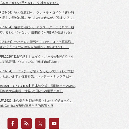
「本当に良い相手だから、失神させたい」
RIZIN54】秋元強真戦へ、クレベル・コイケ「古い時
と新しい時代の戦いかもしれませんが、私は今でも」
RIZIN54】後藤丈治戦へ。アジスベク・テミロフ「狙
ているわけじゃない。結果的にKO勝利が生まれる」
RIZIN54】サバテロに挑戦からのテミロフと再起戦。
藤丈治「アイツの幸せを遠慮なく奪いにいける」
PFL2026#11&MVP】ジェイク・ポールがMMAでネイ
に対戦表明。ウスマンは「彼はYouTuber」
RIZIN54】「パッチーが弱くなったっていうわけでは
いと思います」佐藤将光、パッチー・ミックス戦へ
JMMAF TOKYO IFM】日本強化策。画期的=アマMMA
国際戦大会実現。世界5カ国から9選手が来日
LFA242】上久保と対戦が発表されたトイチュベク。
lack Combatが契約違反と法的処置へ?!