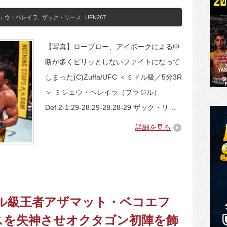
ェウ・ペレイラ
,
ザック・リース
,
UFN267
【写真】ローブロー、アイポークによる中
断が多くピリッとしないファイトになって
しまった(C)Zuffa/UFC ＜ミドル級／5分3R
＞ ミシェウ・ペレイラ（ブラジル）
Def.2-1:29-28.29-28.28-29 ザック・リ…
詳細を見る
ミドル級王者アザマット・ベコエフ
スを失神させオクタゴン初陣を飾