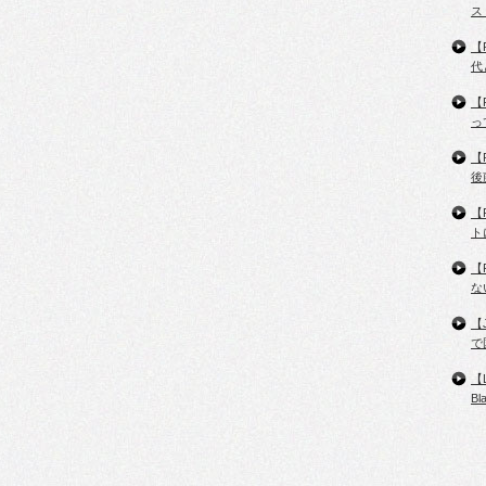
ス
【
代
【
っ
【
後
【
ト
【
な
【
で
【
B