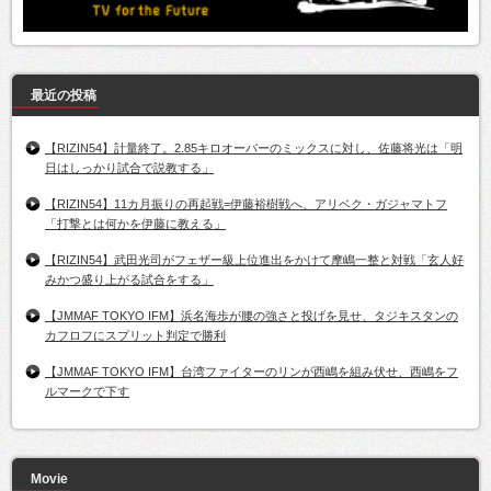
最近の投稿
【RIZIN54】計量終了。2.85キロオーバーのミックスに対し、佐藤将光は「明
日はしっかり試合で説教する」
【RIZIN54】11カ月振りの再起戦=伊藤裕樹戦へ、アリベク・ガジャマトフ
「打撃とは何かを伊藤に教える」
【RIZIN54】武田光司がフェザー級上位進出をかけて摩嶋一整と対戦「玄人好
みかつ盛り上がる試合をする」
【JMMAF TOKYO IFM】浜名海歩が腰の強さと投げを見せ、タジキスタンの
カフロフにスプリット判定で勝利
【JMMAF TOKYO IFM】台湾ファイターのリンが西嶋を組み伏せ、西嶋をフ
ルマークで下す
Movie