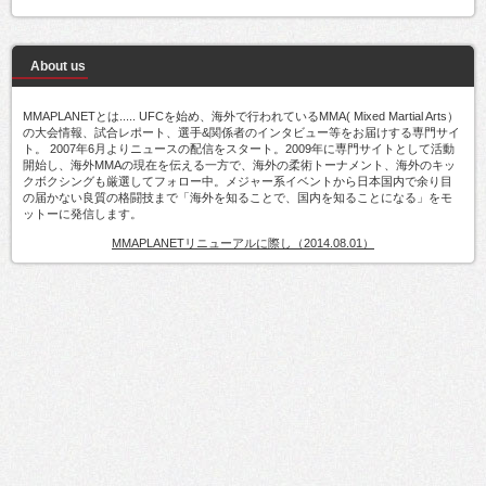
About us
MMAPLANETとは..... UFCを始め、海外で行われているMMA( Mixed Martial Arts）
の大会情報、試合レポート、選手&関係者のインタビュー等をお届けする専門サイ
ト。 2007年6月よりニュースの配信をスタート。2009年に専門サイトとして活動
開始し、海外MMAの現在を伝える一方で、海外の柔術トーナメント、海外のキッ
クボクシングも厳選してフォロー中。メジャー系イベントから日本国内で余り目
の届かない良質の格闘技まで「海外を知ることで、国内を知ることになる」をモ
ットーに発信します。
MMAPLANETリニューアルに際し（2014.08.01）