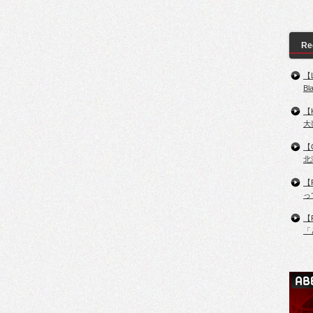
Re
【
B
【
大
【
北
【
っ
【
「