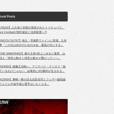
cent Posts
LFA242】上久保と対戦が発表されたトイチュベク。
lack Combatが契約違反と法的処置へ?!
KNOCK OUT67】地元・羽曳野でメインに登場。久井
夢「この日は自分のための大会、最高の日にする」
ONE SAMURAI02】修斗王者=田上こゆると激突、山
渓人「得意な動きと得意な動きが繋がって――」
RIZIN54】後藤丈治戦へ。アジスベク・テミロフ「狙
ているわけじゃない。結果的にKO勝利が生まれる」
RIZIN54】摩嶋一整が語る武田光司とフェザー級戦線
どんどん中途半端な選手はいなくなる」