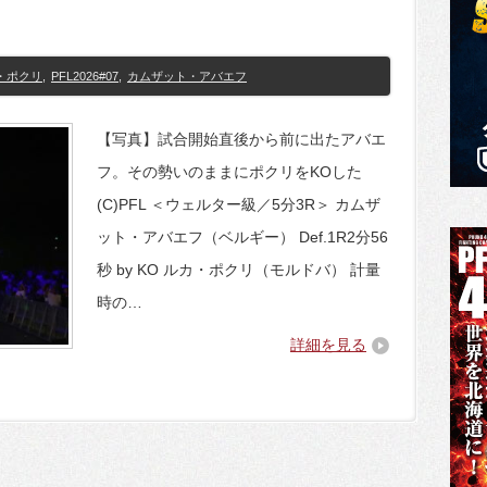
・ポクリ
,
PFL2026#07
,
カムザット・アバエフ
【写真】試合開始直後から前に出たアバエ
フ。その勢いのままにポクリをKOした
(C)PFL ＜ウェルター級／5分3R＞ カムザ
ット・アバエフ（ベルギー） Def.1R2分56
秒 by KO ルカ・ポクリ（モルドバ） 計量
時の…
詳細を見る