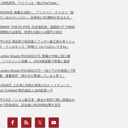
に対戦表明。ウスマンは「彼はYouTuber」
RIZIN54】後藤丈治戦へ。アジスベク・テミロフ「狙
ているわけじゃない。結果的にKO勝利が生まれる」
JMMAF TOKYO IFM】日本強化策。画期的=アマMMA
国際戦大会実現。世界5カ国から9選手が来日
PFC41】再起戦で吹田琢とフェザー級王座を争うジェ
ク・ウィルキンス「5R戦うつもりはないですね」
Lemino Shooto POUNDOUT】齋藤が中島に競り勝
、トーナメント決勝へ。10/19後楽園で野瀬と激突
Lemino Shooto POUNDOUT】一回り下の中島陸とT準
勝。齋藤奨司「僕の方が警戒していると思う」
LFA242】上久保と対戦が発表されたトイチュベク。
lack Combatが契約違反と法的処置へ?!
PFC41】バンタム級王者・森永が初回で西に肩固めを
めて防衛成功。試合後にRIZIN再出撃を宣言