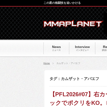
この星の格闘技を追いかける
News
Interview
Re
ニュース
インタビュー
試合
Home
カムザット・アバエフ
タグ：カムザット・アバエフ
【PFL2026#07
ックでポクリをKO。