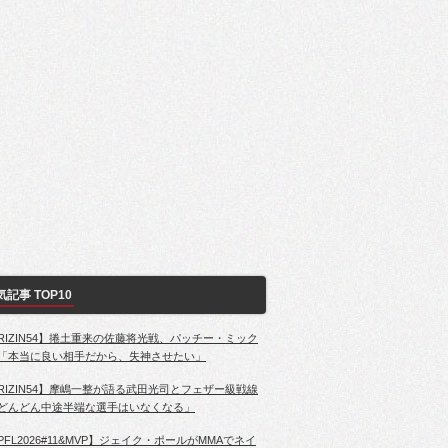
気記事 TOP10
RIZIN54】捲土重来の佐藤将光戦、パッチー・ミック
「本当に良い相手だから、失神させたい」
RIZIN54】摩嶋一整が語る武田光司とフェザー級戦線
どんどん中途半端な選手はいなくなる」
PFL2026#11&MVP】ジェイク・ポールがMMAでネイ