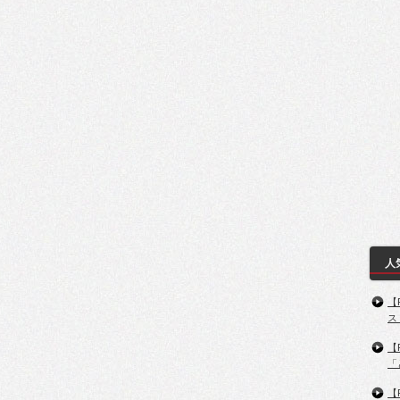
人
【
ス
【
「
【