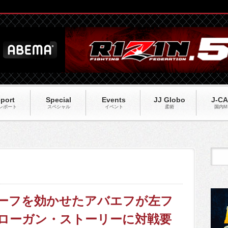
port
Special
Events
JJ Globo
J-C
レポート
スペシャル
イベント
柔術
国内M
】右カーフを効かせたアバエフが左フ
ローガン・ストーリーに対戦要