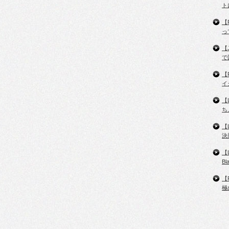
ト
【
っ
【
で
【
イ
【
ち
【
決
【
B
【
極