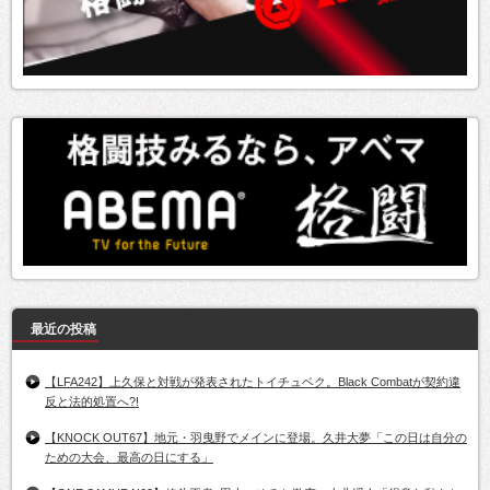
最近の投稿
【LFA242】上久保と対戦が発表されたトイチュベク。Black Combatが契約違
反と法的処置へ?!
【KNOCK OUT67】地元・羽曳野でメインに登場。久井大夢「この日は自分の
ための大会、最高の日にする」