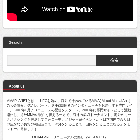
Search
About us
MMAPLANETとは..... UFCを始め、海外で行われているMMA( Mixed Martial Arts）
の大会情報、試合レポート、選手&関係者のインタビュー等をお届けする専門サイ
ト。 2007年6月よりニュースの配信をスタート。2009年に専門サイトとして活動
開始し、海外MMAの現在を伝える一方で、海外の柔術トーナメント、海外のキッ
クボクシングも厳選してフォロー中。メジャー系イベントから日本国内で余り目
の届かない良質の格闘技まで「海外を知ることで、国内を知ることになる」をモ
ットーに発信します。
MMAPLANETリニューアルに際し（2014.08.01）