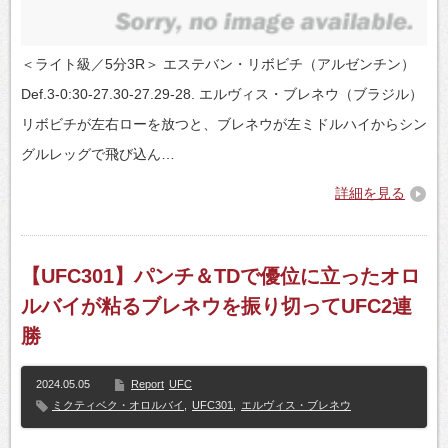
＜ライト級／5分3R＞ エステバン・リボビチ（アルゼンチン）
Def.3-0:30-27.30-27.29-28. エルヴィス・ブレネウ（ブラジル）
リボビチが左右ローを放つと、ブレネウが左ミドルハイからシン
グルレッグで飛び込ん…
詳細を見る
【UFC301】パンチ＆TDで優位に立ったオロ
ルバイが粘るブレネウを振り切ってUFC2連
勝
2024.05.05
Report
UFC
ミクティベク・オロルバイ
,
UFC301
,
エルヴィス・ブレネウ