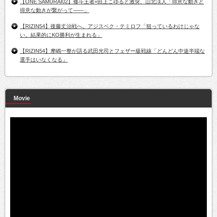
【ONE SAMURAI02】修斗王者=田上こゆると激突、山北渓人「得意な動きと
得意な動きが繋がって――」
【RIZIN54】後藤丈治戦へ。アジスベク・テミロフ「狙っているわけじゃな
い。結果的にKO勝利が生まれる」
【RIZIN54】摩嶋一整が語る武田光司とフェザー級戦線「どんどん中途半端な
選手はいなくなる」
Movie