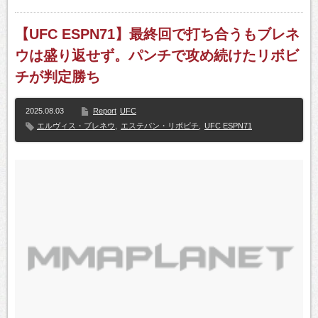
【UFC ESPN71】最終回で打ち合うもブレネ
ウは盛り返せず。パンチで攻め続けたリボビ
チが判定勝ち
2025.08.03
Report
UFC
エルヴィス・ブレネウ
,
エステバン・リボビチ
,
UFC ESPN71