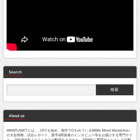
Search
About us
MMAPLANETとは..... UFCを始め、海外で行われているMMA( Mixed Martial Arts）
の大会情報、試合レポート、選手&関係者のインタビュー等をお届けする専門サイ
ト。 2007年6月よりニュースの配信をスタート。2009年に専門サイトとして活動