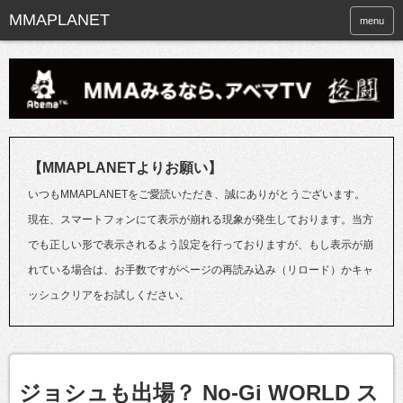
menu
【MMAPLANETよりお願い】
いつもMMAPLANETをご愛読いただき、誠にありがとうございます。
現在、スマートフォンにて表示が崩れる現象が発生しております。当方
でも正しい形で表示されるよう設定を行っておりますが、もし表示が崩
れている場合は、お手数ですがページの再読み込み（リロード）かキャ
ッシュクリアをお試しください。
ジョシュも出場？ No-Gi WORLD ス