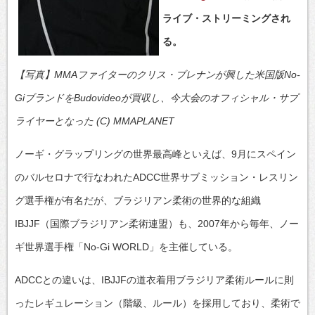
ライブ・ストリーミングされ
る。
【写真】MMAファイターのクリス・ブレナンが興した米国版No-
GiブランドをBudovideoが買収し、今大会のオフィシャル・サプ
ライヤーとなった (C) MMAPLANET
ノーギ・グラップリングの世界最高峰といえば、9月にスペイン
のバルセロナで行なわれたADCC世界サブミッション・レスリン
グ選手権が有名だが、ブラジリアン柔術の世界的な組織
IBJJF（国際ブラジリアン柔術連盟）も、2007年から毎年、ノー
ギ世界選手権「No-Gi WORLD」を主催している。
ADCCとの違いは、IBJJFの道衣着用ブラジリア柔術ルールに則
ったレギュレーション（階級、ルール）を採用しており、柔術で