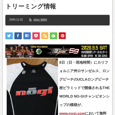
トリーミング情報
2009.11.02
other MMA
8日（日・現地時間）にカリフ
ォルニア州ロサンゼルス、ロン
グビーチのUCLAロングビーチ
校ピラミッドで開催されるTHE
WORLD NO-GIチャンピオンシ
ップの模様が、
www.nogi.com
において無料