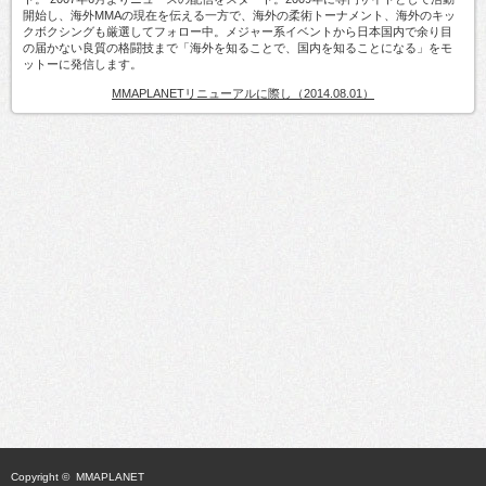
開始し、海外MMAの現在を伝える一方で、海外の柔術トーナメント、海外のキッ
クボクシングも厳選してフォロー中。メジャー系イベントから日本国内で余り目
の届かない良質の格闘技まで「海外を知ることで、国内を知ることになる」をモ
ットーに発信します。
MMAPLANETリニューアルに際し（2014.08.01）
Copyright ©
MMAPLANET