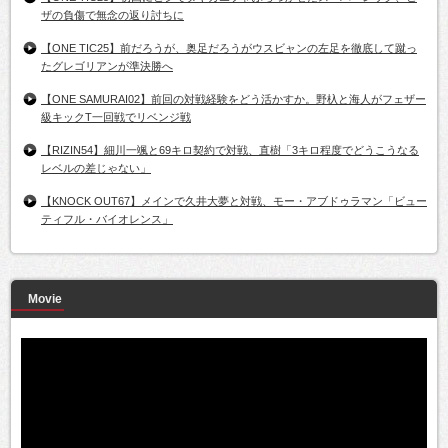
ザの負傷で無念の返り討ちに
【ONE TIC25】前だろうが、奥足だろうがウスビャンの左足を徹底して蹴っ
たグレゴリアンが準決勝へ
【ONE SAMURAI02】前回の対戦経験をどう活かすか。野杁と海人がフェザー
級キックT一回戦でリベンジ戦
【RIZIN54】細川一颯と69キロ契約で対戦、直樹「3キロ程度でどうこうなる
レベルの差じゃない」
【KNOCK OUT67】メインで久井大夢と対戦、モー・アブドゥラマン「ビュー
ティフル・バイオレンス」
Movie