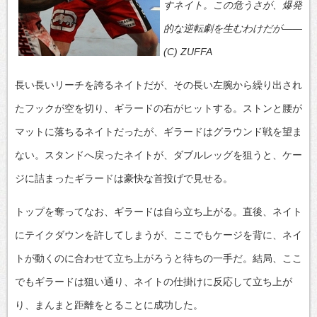
すネイト。この危うさが、爆発
的な逆転劇を生むわけだが――
(C) ZUFFA
長い長いリーチを誇るネイトだが、その長い左腕から繰り出され
たフックが空を切り、ギラードの右がヒットする。ストンと腰が
マットに落ちるネイトだったが、ギラードはグラウンド戦を望ま
ない。スタンドへ戻ったネイトが、ダブルレッグを狙うと、ケー
ジに詰まったギラードは豪快な首投げで見せる。
トップを奪ってなお、ギラードは自ら立ち上がる。直後、ネイト
にテイクダウンを許してしまうが、ここでもケージを背に、ネイ
トが動くのに合わせて立ち上がろうと待ちの一手だ。結局、ここ
でもギラードは狙い通り、ネイトの仕掛けに反応して立ち上が
り、まんまと距離をとることに成功した。