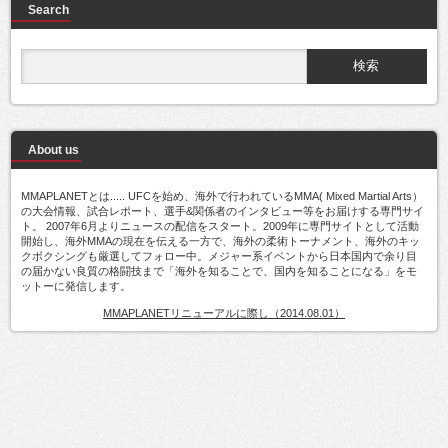
Search
About us
MMAPLANETとは..... UFCを始め、海外で行われているMMA( Mixed Martial Arts）
の大会情報、試合レポート、選手&関係者のインタビュー等をお届けする専門サイ
ト。 2007年6月よりニュースの配信をスタート。2009年に専門サイトとして活動
開始し、海外MMAの現在を伝える一方で、海外の柔術トーナメント、海外のキッ
クボクシングも厳選してフォロー中。メジャー系イベントから日本国内で余り目
の届かない良質の格闘技まで「海外を知ることで、国内を知ることになる」をモ
ットーに発信します。
MMAPLANETリニューアルに際し（2014.08.01）