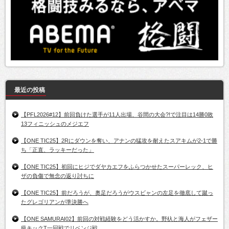
最近の投稿
【PFL2026#12】前回負けた選手が11人出場、谷間の大会?!で注目は14勝0敗
13フィニッシュのメジエフ
【ONE TIC25】2Rにダウンを奪い、アナンの猛攻を耐えたスアキムが2-1で勝
ち「正直、ラッキーだった」
【ONE TIC25】初回にヒジでダヤカエフをふらつかせたスーパーレック、ヒ
ザの負傷で無念の返り討ちに
【ONE TIC25】前だろうが、奥足だろうがウスビャンの左足を徹底して蹴っ
たグレゴリアンが準決勝へ
【ONE SAMURAI02】前回の対戦経験をどう活かすか。野杁と海人がフェザー
級キックT一回戦でリベンジ戦