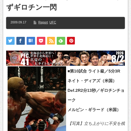
ずギロチン一閃
2009.09.17
Report
UFC
■第10試合 ライト級／5分3R
ネイト・ディアズ（米国）
Def.2R2分13秒／ギロチンチョ
ーク
メルビン・ギラード（米国）
【写真】立ち上がりに不安を残