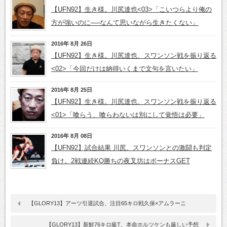
【UFN92】生き様。川尻達也<03>「こいつらより俺の
方が強いのに──なんて思いながら生きたくない」
2016年 8月 26日
【UFN92】生き様。川尻達也、スワンソン戦を振り返る
<02>「今回だけは納得いくまで文句を言いたい」
2016年 8月 25日
【UFN92】生き様。川尻達也、スワンソン戦を振り返る
<01>「喰らう、喰らわないは別にして覚悟は必要」
2016年 8月 08日
【UFN92】試合結果 川尻、スワンソンとの激闘も判定
負け。2戦連続KO勝ちの夜叉坊はボーナスGET
【GLORY13】アーツ引退試合、注目65キロ戦久保×アムラーニ
【GLORY13】新鮮76キロ級T、本命ホルツケンも厳しい予想