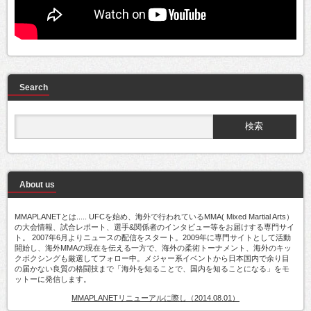
Search
About us
MMAPLANETとは..... UFCを始め、海外で行われているMMA( Mixed Martial Arts）
の大会情報、試合レポート、選手&関係者のインタビュー等をお届けする専門サイ
ト。 2007年6月よりニュースの配信をスタート。2009年に専門サイトとして活動
開始し、海外MMAの現在を伝える一方で、海外の柔術トーナメント、海外のキッ
クボクシングも厳選してフォロー中。メジャー系イベントから日本国内で余り目
の届かない良質の格闘技まで「海外を知ることで、国内を知ることになる」をモ
ットーに発信します。
MMAPLANETリニューアルに際し（2014.08.01）