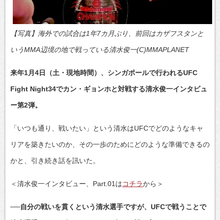
【写真】海外での試合は1年7カ月ぶり、前回はカザフスタンと
いうMMA辺境の地で戦っている清水俊一(C)MMAPLANET
来年1月4日（土・現地時間）、シンガポールで行われるUFC
Fight Night34でカン・ギョンホと対戦する清水俊一インタビュ
ー第2弾。
「いつも通り、戦いたい」という清水はUFCでどのようなキャ
リアを築きたいのか、その一歩のためにどのような準備できるの
かと、引き続き話を訊いた。
＜清水俊一インタビュー、Part.01は
コチラ
から＞
──自分の戦いを貫くという清水選手ですが、UFCで戦うことで