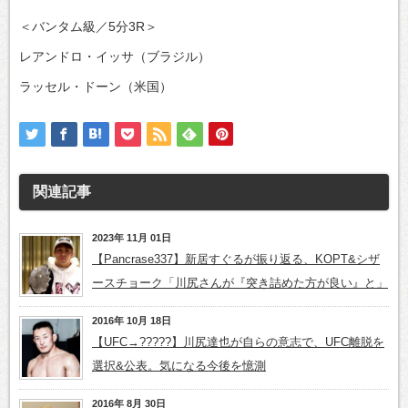
＜バンタム級／5分3R＞
レアンドロ・イッサ（ブラジル）
ラッセル・ドーン（米国）
関連記事
2023年 11月 01日
【Pancrase337】新居すぐるが振り返る、KOPT&シザ
ースチョーク「川尻さんが『突き詰めた方が良い』と」
2016年 10月 18日
【UFC→?????】川尻達也が自らの意志で、UFC離脱を
選択&公表。気になる今後を憶測
2016年 8月 30日