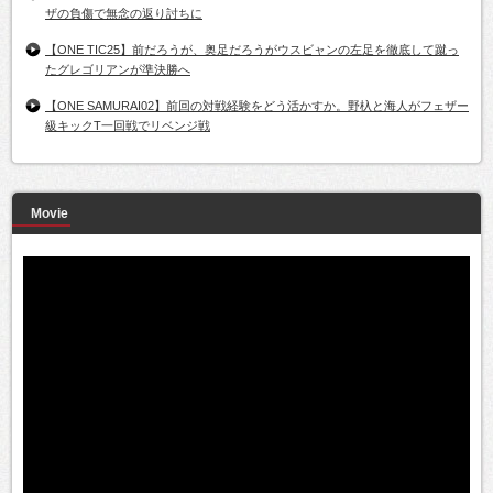
ザの負傷で無念の返り討ちに
【ONE TIC25】前だろうが、奥足だろうがウスビャンの左足を徹底して蹴っ
たグレゴリアンが準決勝へ
【ONE SAMURAI02】前回の対戦経験をどう活かすか。野杁と海人がフェザー
級キックT一回戦でリベンジ戦
Movie