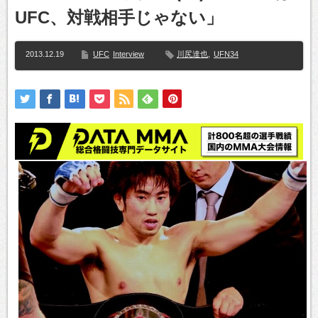
UFC、対戦相手じゃない」
2013.12.19
UFC
Interview
川尻達也
,
UFN34