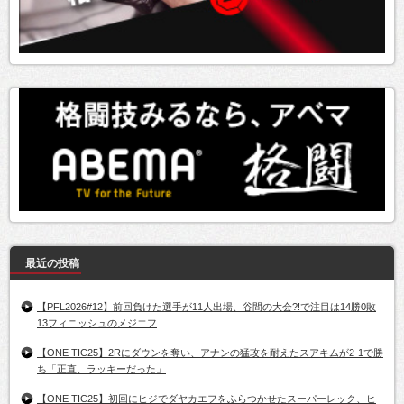
最近の投稿
【PFL2026#12】前回負けた選手が11人出場、谷間の大会?!で注目は14勝0敗
13フィニッシュのメジエフ
【ONE TIC25】2Rにダウンを奪い、アナンの猛攻を耐えたスアキムが2-1で勝
ち「正直、ラッキーだった」
【ONE TIC25】初回にヒジでダヤカエフをふらつかせたスーパーレック、ヒ