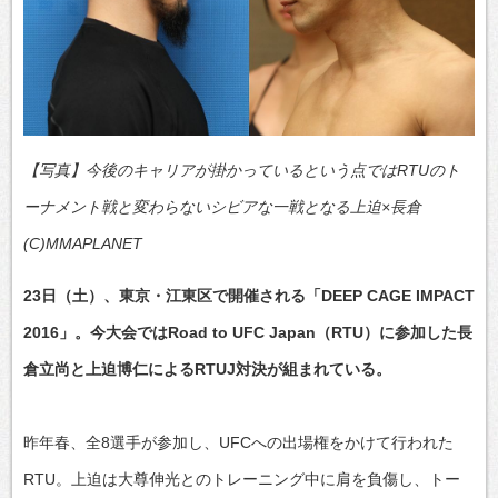
【写真】今後のキャリアが掛かっているという点ではRTUのト
ーナメント戦と変わらないシビアな一戦となる上迫×長倉
(C)MMAPLANET
23日（土）、東京・江東区で開催される「DEEP CAGE IMPACT
2016」。今大会ではRoad to UFC Japan（RTU）に参加した長
倉立尚と上迫博仁によるRTUJ対決が組まれている。
昨年春、全8選手が参加し、UFCへの出場権をかけて行われた
RTU。上迫は大尊伸光とのトレーニング中に肩を負傷し、トー