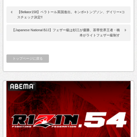
【Bellator158】ベラトール英国進出。キンボ×トンプソン、デイリー×コ
スチェック決定!!
【Japanese National BJJ】フェザー級は杉江が優勝、茶帯世界王者・橋
本がライトフェザー級制す
トップページに戻る