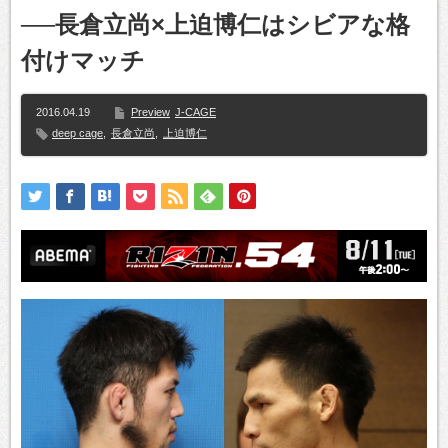
──長倉立尚×上迫博仁はシビアな格
付けマッチ
2016.04.19
Preview
J-CAGE
deep cage
,
長倉立尚
,
上迫博仁