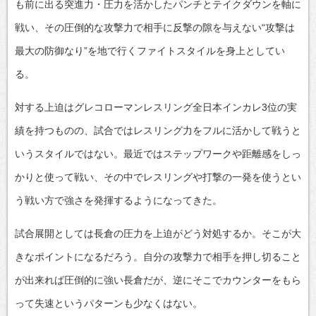
も前に出る突進力・圧力を活かしたパンチとテイクダウンを軸に
戦い、その圧倒的な攻撃力で相手に反撃の隙を与えない“攻撃は
最大の防御なり”を地で行くファイトスタイルを身上としてい
る。
対する上迫はグレコローマンレスリング全日本インカレ3位の実
績を持つものの、試合ではレスリング力をフルに活かして戦うと
いうスタイルではない。最近ではステップワークや距離感をしっ
かりと使って戦い、その中でレスリングや打撃の一発を使うとい
う戦い方で強さを発揮するようになってきた。
試合展開としては長倉の圧力を上迫がどう対処するか。そこが大
きなポイントになるだろう。自分の攻撃力で相手を押し切ること
が出来れば圧倒的に強い長倉だが、逆にそこでカウンターをもら
って失速というパターンも少なくはない。