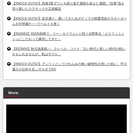
【KNOCK OUT67】両者3度ダウンを繰り返す激闘を超えた激闘。“狂拳”迅を
切り裂いたスラサックが王座戴冠
【KNOCK OUT67】宣言通り、磨いてきた左ボディで小林愛理奈がサネーガー
ムを97秒殺!!――でベルトを巻く
【RIZIN54】RIZIN初陣で、リー・カイウェンと戦う水野新太「よりフィニッ
シュにこだわって練習してきた」
【RIZIN54】秋元強真戦へ、クレベル・コイケ「古い時代と新しい時代の戦い
かもしれませんが、私は今でも」
【KNOCK OUT67】アンリミとしてけれんみの無い確実性の増した戦い。平川
蓮斗が辻村を右→サカボでKO
Movie