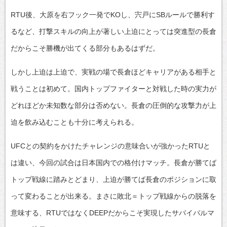
RTU後、大原を右フック一発でKOし、宍戸にSBルールで勝利す
るなど、打撃スキルの向上が著しい上迫にとっては突進型の長倉
だからこそ勝機が出てくる部分もあるはずだ。
しかし上迫は上迫で、実戦の場で長倉ほどキャリアがある相手と
戦うことは初めて。国内トップファイターと対戦した時の実力が
どれほどか未知数な部分は否めない。長倉の圧倒的な攻撃力が上
迫を飲み込むことも十分に考えられる。
UFCとの契約をかけたチャレンジの意味合いが強かったRTUと
は違い、今回の試合は日本国内での格付けマッチ。長倉が勝てば
トップ戦線に踏みとどまり、上迫が勝てば長倉のポジションに取
って変わることが出来る。まさに敗北＝トップ戦線からの脱落を
意味する、RTUではなくDEEPだからこそ実現したサバイバルマ