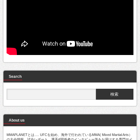
Search
About us
MMAPLANETとは..... UFCを始め、海外で行われているMMA( Mixed Martial Arts）
の大会情報、試合レポート、選手&関係者のインタビュー等をお届けする専門サイ