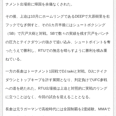
ナメント出場前に帰国を余儀なくされた。
その後、上迫は10月にホームリングであるDEEPで大原樹里を右
フックでなぎ倒すと、その1カ月半後にはシュートボクシング
（SB）で宍戸大樹と対戦。SBで数々の実績を残す宍戸をパンチ
の圧力とテイクダウンの強さで追い込み、シュートポイントを奪
ったうえで勝利し、RTUでの無念を晴らすように勝利を積み重
ねている。
一方の長倉はトーナメント1回戦でDJ.taikiと対戦。DJにテイク
ダウンとトップキープを許す展開となり、判定負けでUFC参戦
への道を絶たれた。RTU出場後は上迫と対照的に実戦のリング
に立つことはなく、今回の試合を迎えることとなる。
長倉は元ラガーマンで高校時代には全国制覇を2度経験。MMAで