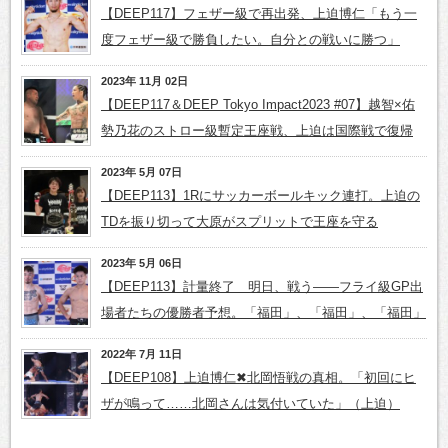
【DEEP117】フェザー級で再出発、上迫博仁「もう一
度フェザー級で勝負したい。自分との戦いに勝つ」
2023年 11月 02日
【DEEP117＆DEEP Tokyo Impact2023 #07】越智×佑
勢乃花のストロー級暫定王座戦、上迫は国際戦で復帰
2023年 5月 07日
【DEEP113】1Rにサッカーボールキック連打。上迫の
TDを振り切って大原がスプリットで王座を守る
2023年 5月 06日
【DEEP113】計量終了 明日、戦う――フライ級GP出
場者たちの優勝者予想。「福田」、「福田」、「福田」
2022年 7月 11日
【DEEP108】上迫博仁✖北岡悟戦の真相。「初回にヒ
ザが鳴って……北岡さんは気付いていた」（上迫）