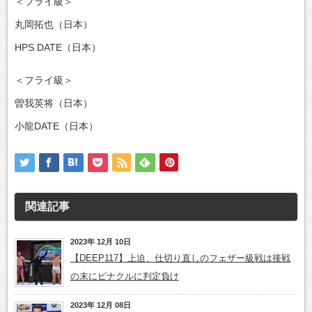
＜フライ級＞
丸岡拓也（日本）
HPS DATE（日本）
＜フライ級＞
曽我英将（日本）
小龍DATE（日本）
関連記事
2023年 12月 10日
【DEEP117】上迫、仕切り直しのフェザー級戦は接戦
の末にピナクルに判定負け
2023年 12月 08日