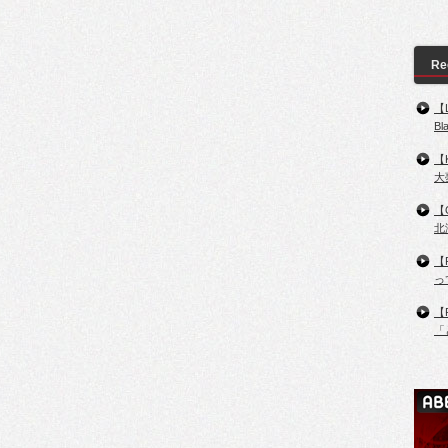
Re
【
B
【
大
【
北
【
っ
【
「