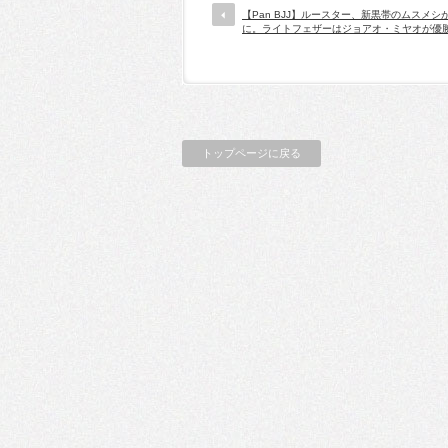
【Pan BJJ】ルースター、新黒帯のムスメシ
に。ライトフェザーはジョアオ・ミヤオが優
トップページに戻る