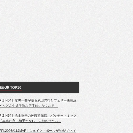
気記事 TOP10
RIZIN54】摩嶋一整が語る武田光司とフェザー級戦線
どんどん中途半端な選手はいなくなる」
RIZIN54】捲土重来の佐藤将光戦、パッチー・ミック
「本当に良い相手だから、失神させたい」
PFL2026#11&MVP】ジェイク・ポールがMMAでネイ