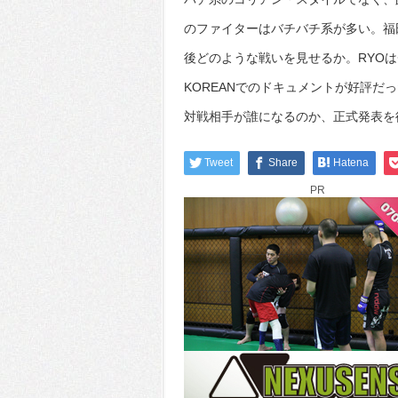
のファイターはバチバチ系が多い。福田&
後どのような戦いを見せるか。RYOはチ
KOREANでのドキュメントが好評
対戦相手が誰になるのか、正式発表を
Tweet
Share
Hatena
PR