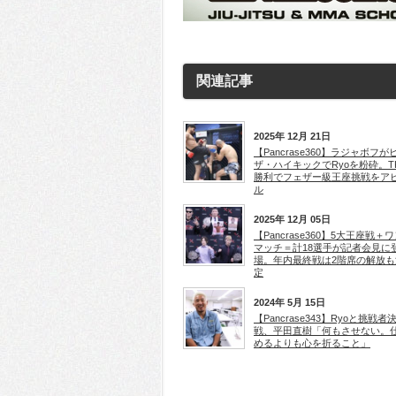
関連記事
2025年 12月 21日
【Pancrase360】ラジャボフが
ザ・ハイキックでRyoを粉砕。T
勝利でフェザー級王座挑戦をア
ル
2025年 12月 05日
【Pancrase360】5大王座戦＋
マッチ＝計18選手が記者会見に
場。年内最終戦は2階席の解放も
定
2024年 5月 15日
【Pancrase343】Ryoと挑戦者
戦、平田直樹「何もさせない。
めるよりも心を折ること」