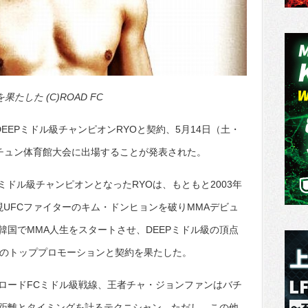
たした (C)ROAD FC
DEEPミドル級チャンピオンRYOと契約、5月14日（土・
ャンチュン体育館大会に出場することが発表された。
Pミドル級チャンピオンとなったRYOは、もともと2003年
UFCファイターのキム・ドンヒョンを破りMMAデビュ
国でMMA人生をスタートさせ、DEEPミドル級の頂点
国のトッププロモーションと契約を果たした。
ロードFCミドル級戦線、王者チャ・ジョンファンはバチ
距離とタイミングを計るテクニシャン。ただし、この他