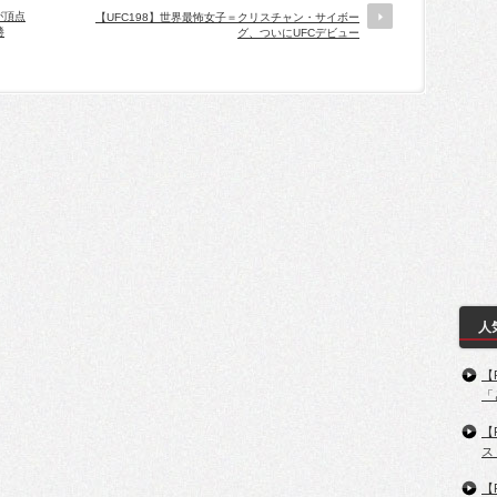
が頂点
【UFC198】世界最怖女子＝クリスチャン・サイボー
勝
グ、ついにUFCデビュー
人
【
「
【
ス
【