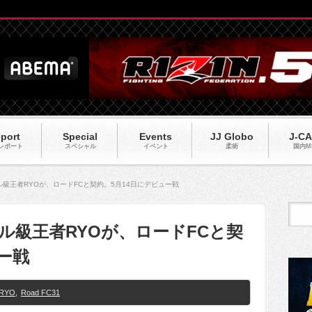
port
Special
Events
JJ Globo
J-C
レポート
スペシャル
イベント
柔術
国内M
ドル級王者RYOが、ロードFCと契約。5月14日にデビュー戦
ミドル級王者RYOが、ロードFCと契
ー戦
RYO
,
Road FC31