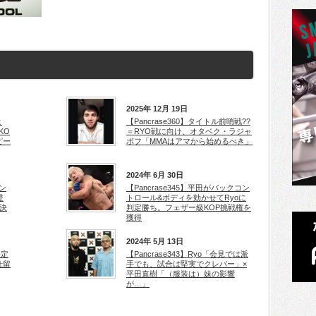
2025年 12月 19日
ヒ
【Pancrase360】タイトル前哨戦??
KO
＝RYO戦に向け、オタベク・ラジャ
ピー
ボフ「MMAはアマから始めるべき」
2024年 6月 30日
ワン
【Pancrase345】平田がバックコン
登
トロール&ボディを効かせてRyoに
決
判定勝ち。フェザー級KOP挑戦権を
獲得
2024年 5月 13日
決定
【Pancrase343】Ryo「会見では派
仕留
手でも、試合は堅実でクレバー」×
平田直樹「（服装は）妹の影響
が…」