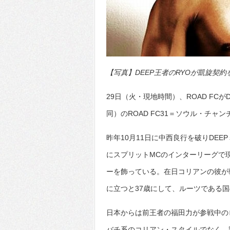
【写真】DEEP王者のRYOが凱旋契約を果
29日（火・現地時間）、ROAD FCが
同）のROAD FC31＝ソウル・チ
昨年10月11日に中西良行を破りDEE
にスプリットMCのインターリーグで現
ーを飾っている。在日コリアンの彼が韓
に立つと37歳にして、ルーツである
日本からは前王者の福田力が参戦中の
バチ系のコリアン・スタイルでなく、