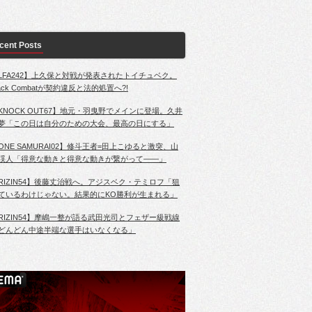
cent Posts
LFA242】上久保と対戦が発表されたトイチュベク。
lack Combatが契約違反と法的処置へ?!
KNOCK OUT67】地元・羽曳野でメインに登場。久井
夢「この日は自分のための大会、最高の日にする」
ONE SAMURAI02】修斗王者=田上こゆると激突、山
渓人「得意な動きと得意な動きが繋がって――」
RIZIN54】後藤丈治戦へ。アジスベク・テミロフ「狙
ているわけじゃない。結果的にKO勝利が生まれる」
RIZIN54】摩嶋一整が語る武田光司とフェザー級戦線
どんどん中途半端な選手はいなくなる」