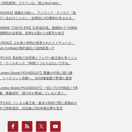
に対戦表明。ウスマンは「彼はYouTuber」
RIZIN54】後藤丈治戦へ。アジスベク・テミロフ「狙
ているわけじゃない。結果的にKO勝利が生まれる」
JMMAF TOKYO IFM】日本強化策。画期的=アマMMA
国際戦大会実現。世界5カ国から9選手が来日
LFA242】上久保と対戦が発表されたトイチュベク。
lack Combatが契約違反と法的処置へ?!
PFC41】再起戦で吹田琢とフェザー級王座を争うジェ
ク・ウィルキンス「5R戦うつもりはないですね」
Lemino Shooto POUNDOUT】齋藤が中島に競り勝
、トーナメント決勝へ。10/19後楽園で野瀬と激突
Lemino Shooto POUNDOUT】一回り下の中島陸とT準
勝。齋藤奨司「僕の方が警戒していると思う」
PFC41】バンタム級王者・森永が初回で西に肩固めを
めて防衛成功。試合後にRIZIN再出撃を宣言