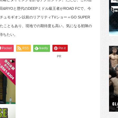
RYOと歴代のDEEPミドル級王者がROAD FCで、今
ュモギオン以前のリアリティTVショー＝GO SUPER
だったこともあり、現地での期待度も高い。気になる初陣の
待ちたい。
Pocket
RSS
feedly
Pin it
PR