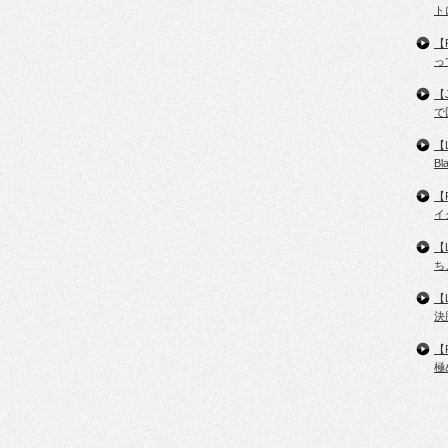
ト
【
っ
【
で
【
B
【
イ
【
ち
【
決
【
極