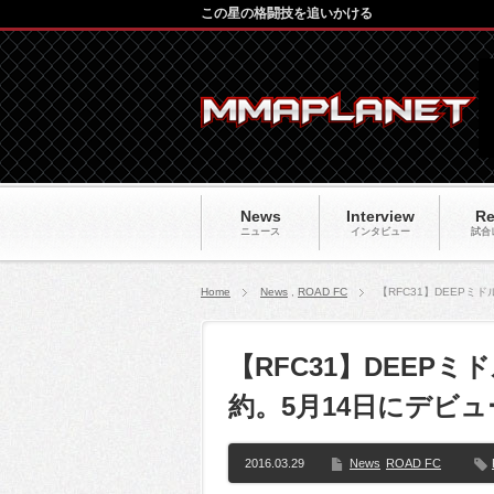
この星の格闘技を追いかける
News
Interview
Re
ニュース
インタビュー
試合
Home
News
,
ROAD FC
【RFC31】DEEPミ
【RFC31】DEEP
約。5月14日にデビュ
2016.03.29
News
ROAD FC