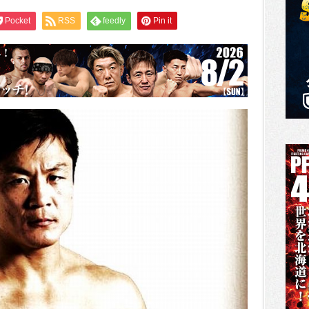
Pocket
RSS
feedly
Pin it