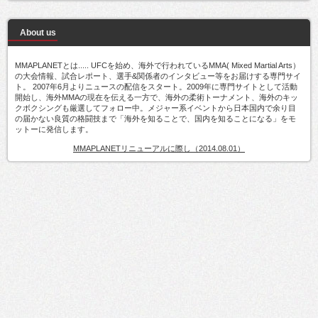
About us
MMAPLANETとは..... UFCを始め、海外で行われているMMA( Mixed Martial Arts）
の大会情報、試合レポート、選手&関係者のインタビュー等をお届けする専門サイ
ト。 2007年6月よりニュースの配信をスタート。2009年に専門サイトとして活動
開始し、海外MMAの現在を伝える一方で、海外の柔術トーナメント、海外のキッ
クボクシングも厳選してフォロー中。メジャー系イベントから日本国内で余り目
の届かない良質の格闘技まで「海外を知ることで、国内を知ることになる」をモ
ットーに発信します。
MMAPLANETリニューアルに際し（2014.08.01）