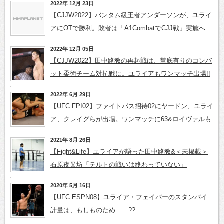
2022年 12月 23日
【CJJW2022】バンタム級王者アンダーソンが、ユライ
アにOTで勝利。敗者は「A1CombatでCJJ戦」実施へ
2022年 12月 05日
【CJJW2022】田中路教の再起戦は、掌底有りのコンバ
ット柔術チーム対抗戦に。ユライアもワンマッチ出場!!
2022年 6月 29日
【UFC FPI02】ファイトパス招待02にヤードン、ユライ
ア、クレイグらが出場。ワンマッチに63&ロイヴァルも
2021年 8月 26日
【Fight&Life】ユライアが語った田中路教&＜未掲載＞
石原夜叉坊「テルトの戦いは終わっていない」
2020年 5月 16日
【UFC ESPN08】ユライア・フェイバーのスタンバイ
計量は、もしものため……??