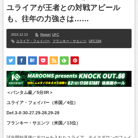
ユライアが王者との対戦アピール
も、往年の力強さは……
2015.12.13
Report
UFC
ユライア・フェイバー
,
フランキー・サエンツ
,
UFC194
＜バンタム級／5分3R＞
ユライア・フェイバー（米国／4位）
Def.3-0:30-27.29-28.29-28
フランキー・サエンツ（米国／13位）
試合開始直後に右ローを入れたユライア。テイクダウンのフェイ