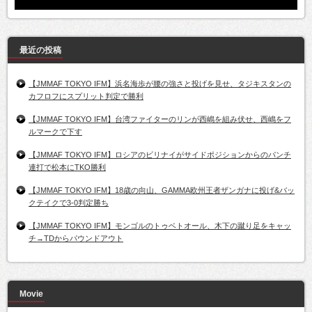
最近の投稿
【JMMAF TOKYO IFM】浜名海歩が腰の強さと投げを見せ、タジキスタンの
カフロフにスプリット判定で勝利
【JMMAF TOKYO IFM】台湾ファイターのリンが西嶋を組み伏せ、西嶋をフ
ルマークで下す
【JMMAF TOKYO IFM】ロシアのビリナイがサイドポジションからのパンチ
連打で松本にTKO勝利
【JMMAF TOKYO IFM】18歳の向山、GAMMA欧州王者ザンガナに投げ&バッ
クテイクで3-0判定勝ち
【JMMAF TOKYO IFM】モンゴルのトゥベトオール、木下の蹴り足をキャッ
チ→TDからパウンドアウト
Movie