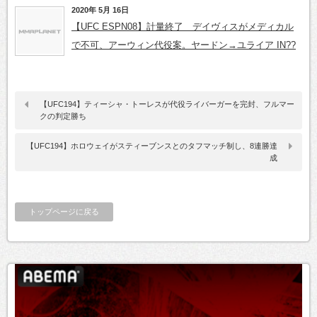
2020年 5月 16日
【UFC ESPN08】計量終了 デイヴィスがメディカル
で不可、アーウィン代役案。ヤードン→ユライア IN??
【UFC194】ティーシャ・トーレスが代役ライバーガーを完封、フルマー
クの判定勝ち
【UFC194】ホロウェイがスティーブンスとのタフマッチ制し、8連勝達
成
トップページに戻る