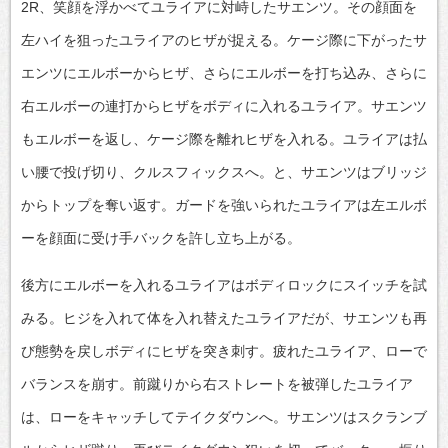
2R、笑顔を浮かべてユライアに対峙したサエンツ。その顔面を
左ハイを狙ったユライアのヒザが捉える。ケージ際に下がったサ
エンツにエルボーからヒザ、さらにエルボーを打ち込み、さらに
右エルボーの連打からヒザをボディに入れるユライア。サエンツ
もエルボーを返し、ケージ際を離れヒザを入れる。ユライアは払
い腰で投げ切り、クルスフィックスへ。と、サエンツはブリッジ
からトップを奪い返す。ガードを強いられたユライアは左エルボ
ーを顔面に受け手バックを許し立ち上がる。
後方にエルボーを入れるユライアはボディロックにスイッチを試
みる。ヒジを入れて体を入れ替えたユライアだが、サエンツも再
び態勢を戻しボディにヒザを突き刺す。疲れたユライア、ローで
バランスを崩す。前蹴りから右ストレートを被弾したユライア
は、ローをキャッチしてテイクダウンへ。サエンツはスクランブ