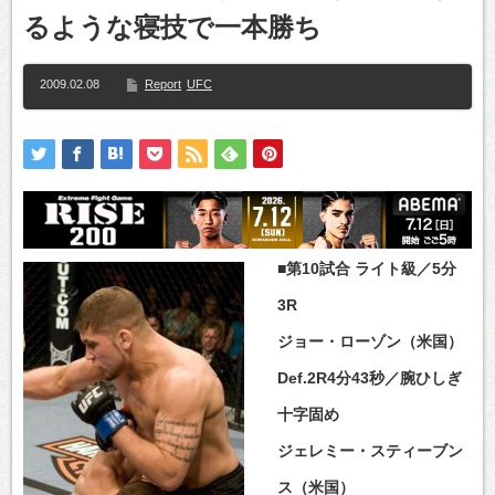
るような寝技で一本勝ち
2009.02.08
Report
UFC
■第10試合 ライト級／5分
3R
ジョー・ローゾン（米国）
Def.2R4分43秒／腕ひしぎ
十字固め
ジェレミー・スティーブン
ス（米国）