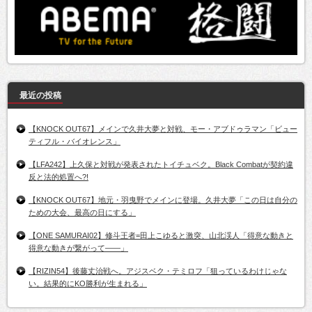
最近の投稿
【KNOCK OUT67】メインで久井大夢と対戦、モー・アブドゥラマン「ビュー
ティフル・バイオレンス」
【LFA242】上久保と対戦が発表されたトイチュベク。Black Combatが契約違
反と法的処置へ?!
【KNOCK OUT67】地元・羽曳野でメインに登場。久井大夢「この日は自分の
ための大会、最高の日にする」
【ONE SAMURAI02】修斗王者=田上こゆると激突、山北渓人「得意な動きと
得意な動きが繋がって――」
【RIZIN54】後藤丈治戦へ。アジスベク・テミロフ「狙っているわけじゃな
い。結果的にKO勝利が生まれる」