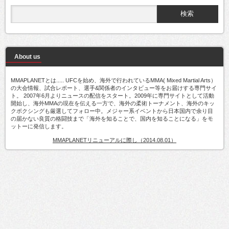
About us
MMAPLANETとは..... UFCを始め、海外で行われているMMA( Mixed Martial Arts）
の大会情報、試合レポート、選手&関係者のインタビュー等をお届けする専門サイ
ト。 2007年6月よりニュースの配信をスタート。2009年に専門サイトとして活動
開始し、海外MMAの現在を伝える一方で、海外の柔術トーナメント、海外のキッ
クボクシングも厳選してフォロー中。メジャー系イベントから日本国内で余り目
の届かない良質の格闘技まで「海外を知ることで、国内を知ることになる」をモ
ットーに発信します。
MMAPLANETリニューアルに際し（2014.08.01）