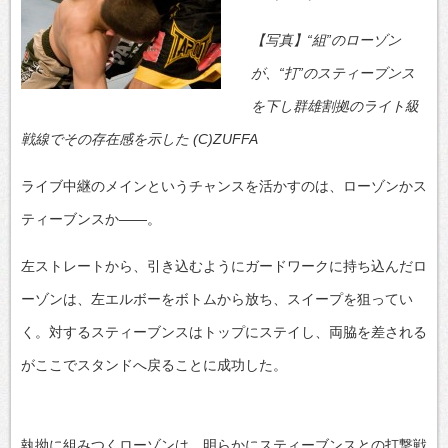
【写真】“組”のローゾン
が、“打”のスティーブンス
を下し群雄割拠のライト級
戦線でその存在感を示した (C)ZUFFA
ライブ中継のメインというチャンスを活かすのは、ローゾンかス
ティーブンスか――。
左ストレートから、引き込むようにガードワークに持ち込んだロ
ーゾンは、左エルボーをボトムから放ち、スイープを狙ってい
く。対するスティーブンスはトップにステイし、両脇を差される
がここでスタンドへ戻ることに成功した。
執拗に組みつくローゾンは、明らかにスティーブンスとの打撃戦