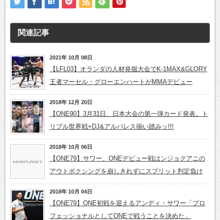
関連記事
2021年 10月 08日
【LFL03】オランダの人材発掘大会でK-1MAX&GLORY
王者マーセル・グローエンハートがMMAデビュー
2018年 12月 20日
【ONE90】3月31日、日本大会の第一弾カード発表。ト
リプル世界戦+DJ&アルバレス揃い踏みッ!!!
2018年 10月 06日
【ONE79】サワー、ONEデビュー戦はンジョクアニの
アウトボクシングを崩しきれずにスプリット判定負け
2018年 10月 04日
【ONE79】ONE初戦を迎えるアンディ・サワー「プロ
フェッショナルとしてONEで戦うことを決めた」