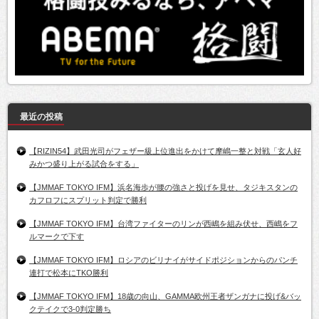
最近の投稿
【RIZIN54】武田光司がフェザー級上位進出をかけて摩嶋一整と対戦「玄人好
みかつ盛り上がる試合をする」
【JMMAF TOKYO IFM】浜名海歩が腰の強さと投げを見せ、タジキスタンの
カフロフにスプリット判定で勝利
【JMMAF TOKYO IFM】台湾ファイターのリンが西嶋を組み伏せ、西嶋をフ
ルマークで下す
【JMMAF TOKYO IFM】ロシアのビリナイがサイドポジションからのパンチ
連打で松本にTKO勝利
【JMMAF TOKYO IFM】18歳の向山、GAMMA欧州王者ザンガナに投げ&バッ
クテイクで3-0判定勝ち