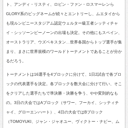
ト、アンディ・リスティ、ロビン・ファン・ロスマーレンら
GLORY系のビッグネームが続々とエントリーし、ムエタイから
も現ルンピニースタジアム認定ウェルター級王者シッティチャ
イ・シッソーンピーノーンの出場も決定。その他にもスペイン、
オーストラリア、ウズベキスタン…世界各国からトップ選手が集
まり、まさに世界規模のワールドトーナメントであることが分か
るだろう。
トーナメントは16選手を4ブロックに分けて、1日2試合で各ブロ
ックの代表選手を決定。各ブロックを数大会に分けて行い、そこ
をクリアした選手たちで準決勝・決勝を争う、やや変則的なも
の。3日の大会ではAブロック（サワー、フーカイ、シッティチ
ャイ、グローエンハート）、4日の大会ではBブロック
（TOMOYUKI、ジャン・ジャオユー、ヴィクトー・ナビー、ム