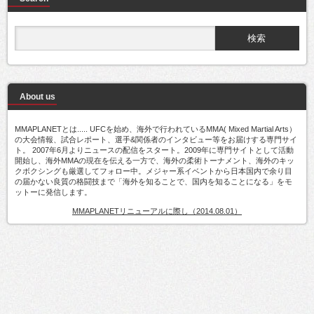
About us
MMAPLANETとは..... UFCを始め、海外で行われているMMA( Mixed Martial Arts）
の大会情報、試合レポート、選手&関係者のインタビュー等をお届けする専門サイ
ト。 2007年6月よりニュースの配信をスタート。2009年に専門サイトとして活動
開始し、海外MMAの現在を伝える一方で、海外の柔術トーナメント、海外のキッ
クボクシングも厳選してフォロー中。メジャー系イベントから日本国内で余り目
の届かない良質の格闘技まで「海外を知ることで、国内を知ることになる」をモ
ットーに発信します。
MMAPLANETリニューアルに際し（2014.08.01）