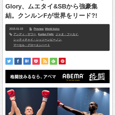
Glory、ムエタイ&SBから強豪集
結。クンルンFが世界をリード?!
2015.01.03
Preview
World kicks
アンディ・サワー
,
Kunlun Fight
,
ジャオ・フーカイ
,
シッティチャイ・シッソーンピーノン
,
マーセル・グローエンハート