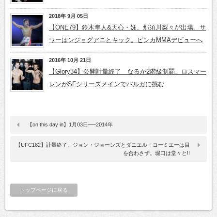
2018年 9月 05日
【ONE79】鈴木隼人&天心・妹、那須川梨々が出場。サ
ワーはンジョグアニとキック。ピンカMMAデビューへ
2016年 10月 21日
【Glory34】公開計量終了 なるか2階級制覇、ロスマー
レンがSFシリーズメインでバルガに挑む
【on this day in】1月03日──2014年
【UFC182】計量終了。ジョン・ジョーンズとダニエル・コーミエーは目
を合わさず。堀口は堂々と!!
トップページに戻る