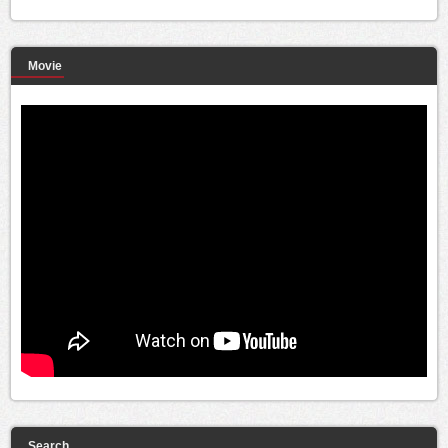
Movie
Search