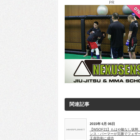
PR
関連記事
2015年 6月 06日
【WSOF21】もはや敵なし状態
ンス・パーマーが完勝でフェザ
王座防衛に成功