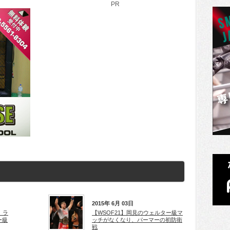
PR
2015年 6月 03日
、ラ
【WSOF21】岡見のウェルター級マ
ー級
ッチがなくなり、パーマーの初防衛
戦