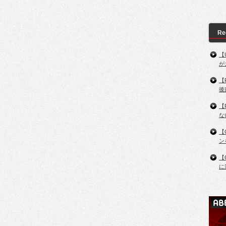
Re
【
が
【
後
【
な
【
ン
【
に