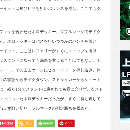
ーイットは飛びヒザを狙いバランスを崩し、ここでもク
フックを合わせたホロデッキー。ダブルレッグでテイク
く。ホロデッキーはパスを狙いつつ左のパンチを落と
ーイット、ここはレフェリーがすぐにストップを掛け
はスタンドに戻っても局面を変えることはできない。ホ
レート、そのままケージにヒューイットを押し込み、体
クの状態からテイクダウン。ストライカーからシュート
は、残り1分でスタンドに戻されても意に介せず、右スト
ットについたホロデッキーだったが、すぐに持ち直して
与えず戦い切り、フルマークの判定勝ちを収めた。
Pocket
RSS
feedly
Pin it