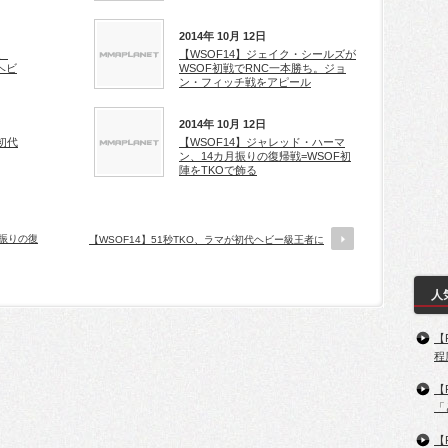
2014年 10月 12日
、
【WSOF14】ジェイク・シールズが
ヘビ
WSOF初戦でRNC一本勝ち。ジョ
ン・フィッチ戦をアピール
2014年 10月 12日
が初代
【WSOF14】ジャレッド・ハーマ
ン、14カ月振りの復帰戦=WSOF初
陣をTKOで飾る
月振りの復
【WSOF14】51秒TKO、ラマが初代ヘビー級王者に
人
【
程
【
「
【