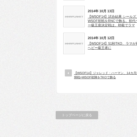
2014年 10月 13日
【WSOF14】試合結果 シールズ
WSOF初戦をRNCで飾る。初代
ー級王座決定戦は、秒殺でラマ
2014年 10月 12日
【WSOF14】51秒TKO、ラマ
ヘビー級王者に
【WSOF14】ジャレッド・ハーマン、14カ
帰戦=WSOF初陣をTKOで飾る
トップページに戻る