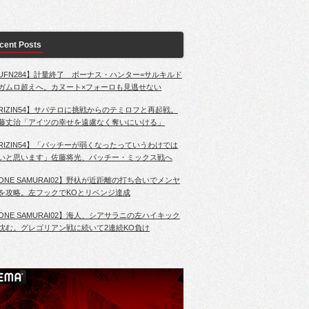
cent Posts
UFN284】計量終了 ボーナス・ハンター=サルキルド
ガムロ超えへ。カヌート×フォーロも見逃せない
RIZIN54】サバテロに挑戦からのテミロフと再起戦。
藤丈治「アイツの幸せを遠慮なく奪いにいける」
RIZIN54】「パッチーが弱くなったっていうわけでは
いと思います」佐藤将光、パッチー・ミックス戦へ
ONE SAMURAI02】野杁が近距離の打ち合いでメンヤ
を攻略。左フックでKOとリベンジ達成
ONE SAMURAI02】海人、シアサラニの左ハイキック
沈む。グレゴリアン戦に続いて2連続KO負け