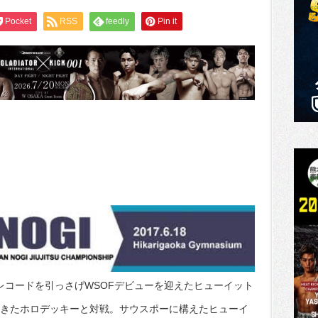
Pocket
RSS
feedly
Pin it
レコードを引っさげWSOFデビューを迎えたヒューイット
渡り歩いてきたホロデッキーと対戦。サウスポーに構えたヒューイ