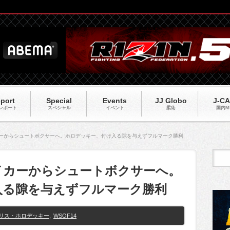
port
Special
Events
JJ Globo
J-C
レポート
スペシャル
イベント
柔術
国内M
イカーからシュートボクサーへ。ホロデッキー、付け入る隙を与えずフルマーク勝利
ライカーからシュートボクサーへ。
入る隙を与えずフルマーク勝利
リス・ホロデッキー
,
WSOF14