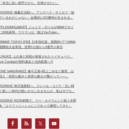
「本当に良い相手だから、失神させたい」
RIZIN54】後藤丈治戦へ。アジスベク・テミロフ「狙
ているわけじゃない。結果的にKO勝利が生まれる」
PFL2026#11&MVP】ジェイク・ポールがMMAでネイ
に対戦表明。ウスマンは「彼はYouTuber」
JMMAF TOKYO IFM】日本強化策。画期的=アマMMA
国際戦大会実現。世界5カ国から9選手が来日
LFA242】上久保と対戦が発表されたトイチュベク。
lack Combatが契約違反と法的処置へ?!
ONE SAMURAI02】修斗王者=田上こゆると激突、山
渓人「得意な動きと得意な動きが繋がって――」
RIZIN54】秋元強真戦へ、クレベル・コイケ「古い時
と新しい時代の戦いかもしれませんが、私は今でも」
RIZIN54】RIZIN初陣で、リー・カイウェンと戦う水野
太「よりフィニッシュにこだわって練習してきた」