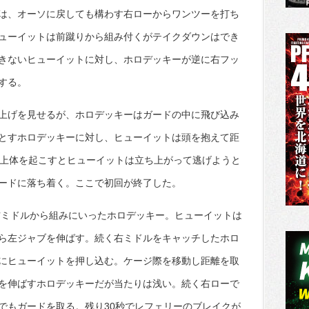
は、オーソに戻しても構わす右ローからワンツーを打ち
ューイットは前蹴りから組み付くがテイクダウンはでき
きないヒューイットに対し、ホロデッキーが逆に右フッ
する。
上げを見せるが、ホロデッキーはガードの中に飛び込み
とすホロデッキーに対し、ヒューイットは頭を抱えて距
が上体を起こすとヒューイットは立ち上がって逃げようと
ードに落ち着く。ここで初回が終了した。
右ミドルから組みにいったホロデッキー。ヒューイットは
ら左ジャブを伸ばす。続く右ミドルをキャッチしたホロ
にヒューイットを押し込む。ケージ際を移動し距離を取
を伸ばすホロデッキーだが当たりは浅い。続く右ローで
でもガードを取る。残り30秒でレフェリーのブレイクが