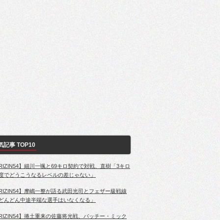
気記事 TOP10
RIZIN54】細川一颯と69キロ契約で対戦、直樹「3キロ
度でどうこうなるレベルの差じゃない」
RIZIN54】摩嶋一整が語る武田光司とフェザー級戦線
どんどん中途半端な選手はいなくなる」
RIZIN54】捲土重来の佐藤将光戦、パッチー・ミック