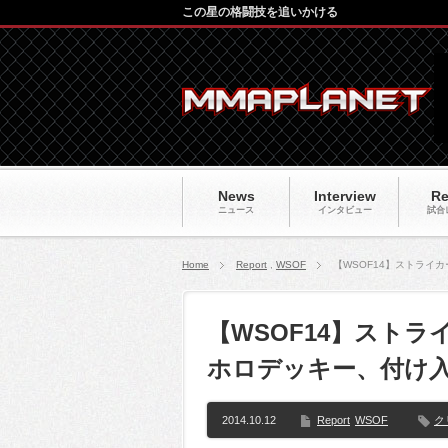
この星の格闘技を追いかける
News
Interview
Re
ニュース
インタビュー
試合
Home
Report
,
WSOF
【WSOF14】ストラ
【WSOF14】スト
ホロデッキー、付け
2014.10.12
Report
WSOF
ク