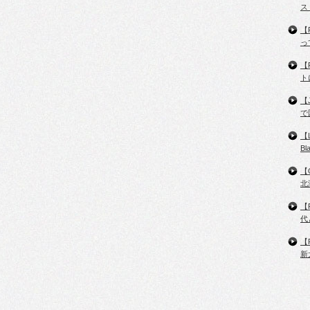
ス
【
っ
【
ト
【
で
【
B
【
北
【
代
【
新