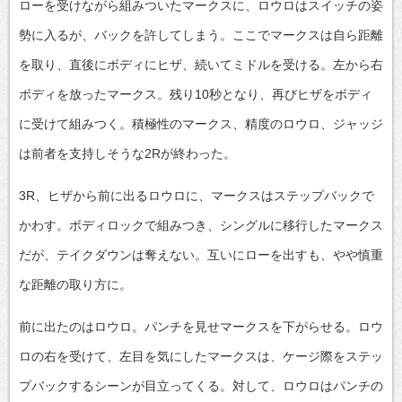
ローを受けながら組みついたマークスに、ロウロはスイッチの姿
勢に入るが、バックを許してしまう。ここでマークスは自ら距離
を取り、直後にボディにヒザ、続いてミドルを受ける。左から右
ボディを放ったマークス。残り10秒となり、再びヒザをボディ
に受けて組みつく。積極性のマークス、精度のロウロ、ジャッジ
は前者を支持しそうな2Rが終わった。
3R、ヒザから前に出るロウロに、マークスはステップバックで
かわす。ボディロックで組みつき、シングルに移行したマークス
だが、テイクダウンは奪えない。互いにローを出すも、やや慎重
な距離の取り方に。
前に出たのはロウロ。パンチを見せマークスを下がらせる。ロウ
ロの右を受けて、左目を気にしたマークスは、ケージ際をステッ
プバックするシーンが目立ってくる。対して、ロウロはパンチの