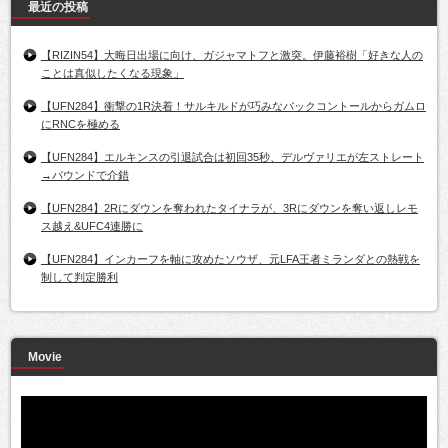
最近の投稿
【RIZIN54】大晦日出場に向け、ガジャマトフと激突。伊藤裕樹「好きな人の
ことは真似したくなる現象」
【UFN284】衝撃の1R決着！サルキルドが巧みなバックコントールからガムロ
にRNCを極める
【UFN284】エルキンスの引退試合は初回35秒、デルヴァリエが左ストレート
→パウンドで介錯
【UFN284】2Rにダウンを奪われたタイナラが、3Rにダウンを奪い返しレモ
ス越え&UFC4連勝に
【UFN284】インカーフを軸に攻めたソウザ、元LFA王者ミランダとの熱戦を
制して判定勝利
Movie