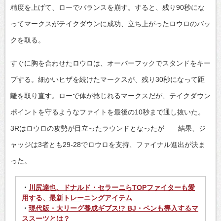
精度を上げて、ローでバランスを崩す。すると、残り90秒にな
ってマークスがテイクダウンに成功、立ち上がったロウロのバッ
クを取る。
すぐに胸を合わせたロウロは、オーバーフックでスタンドをキー
プする。細かいヒザを続けたマークスが、残り30秒になって距
離を取り直す。ローで体が捻じれるマークスだが、テイクダウン
ポイントを守るようなファイトを最後の10秒まで通し抜いた。
3Rはロウロの攻勢が目立ったラウンドとなったが――結果、ジ
ャッジは3者とも29-28でロウロを支持、ファイナル進出が決ま
った。
・
川尻達也、ドナルド・セラーニらTOPファイターも愛
用する、最新トレーニングアイテム
・
現代版・大リーグ養成ギブス!? BJ・ペンも導入するマ
ススーツとは？