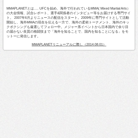
MMAPLANETとは..... UFCを始め、海外で行われているMMA( Mixed Martial Arts）
の大会情報、試合レポート、選手&関係者のインタビュー等をお届けする専門サイ
ト。 2007年6月よりニュースの配信をスタート。2009年に専門サイトとして活動
開始し、海外MMAの現在を伝える一方で、海外の柔術トーナメント、海外のキッ
クボクシングも厳選してフォロー中。メジャー系イベントから日本国内で余り目
の届かない良質の格闘技まで「海外を知ることで、国内を知ることになる」をモ
ットーに発信します。
MMAPLANETリニューアルに際し（2014.08.01）