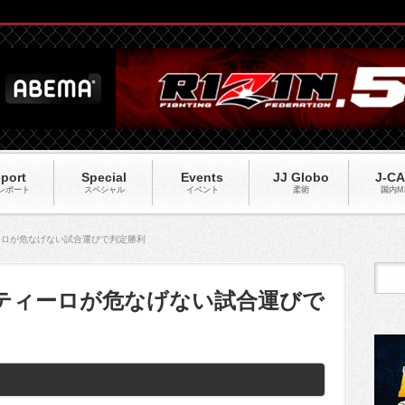
port
Special
Events
JJ Globo
J-C
レポート
スペシャル
イベント
柔術
国内M
ティーロが危なげない試合運びで判定勝利
カスティーロが危なげない試合運びで