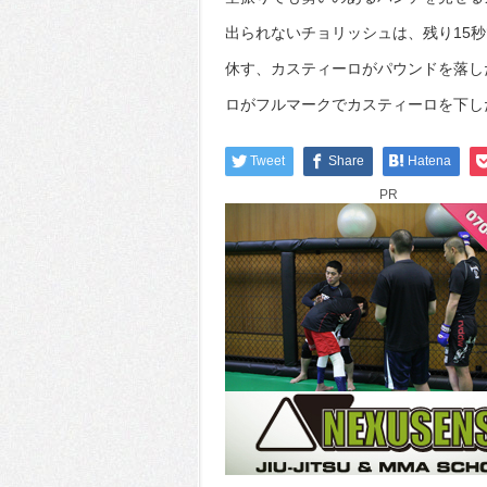
出られないチョリッシュは、残り15
休す、カスティーロがパウンドを落し
ロがフルマークでカスティーロを下し
Tweet
Share
Hatena
PR