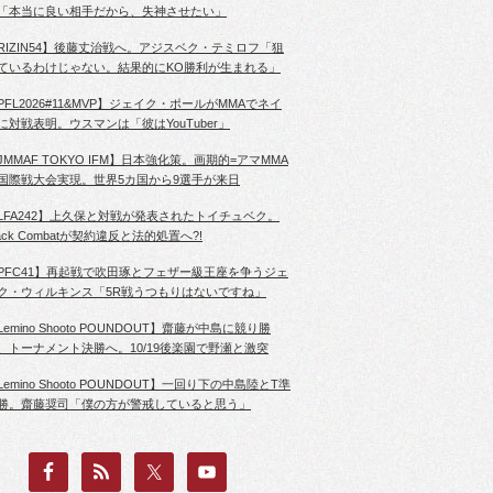
「本当に良い相手だから、失神させたい」
RIZIN54】後藤丈治戦へ。アジスベク・テミロフ「狙
ているわけじゃない。結果的にKO勝利が生まれる」
PFL2026#11&MVP】ジェイク・ポールがMMAでネイ
に対戦表明。ウスマンは「彼はYouTuber」
JMMAF TOKYO IFM】日本強化策。画期的=アマMMA
国際戦大会実現。世界5カ国から9選手が来日
LFA242】上久保と対戦が発表されたトイチュベク。
lack Combatが契約違反と法的処置へ?!
PFC41】再起戦で吹田琢とフェザー級王座を争うジェ
ク・ウィルキンス「5R戦うつもりはないですね」
Lemino Shooto POUNDOUT】齋藤が中島に競り勝
、トーナメント決勝へ。10/19後楽園で野瀬と激突
Lemino Shooto POUNDOUT】一回り下の中島陸とT準
勝。齋藤奨司「僕の方が警戒していると思う」