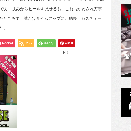
秒でカニ挟みからヒールを見せるも、これもかわされ万事
たところで、試合はタイムアップに。結果、カスティー
た。
Pocket
RSS
feedly
Pin it
PR