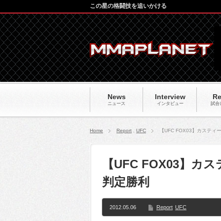
この星の格闘技を追いかける
News
Interview
Re
ニュース
インタビュー
試合
Home
Report
,
UFC
【UFC FOX03】カス
【UFC FOX03】
判定勝利
2012.05.06
Report
UFC