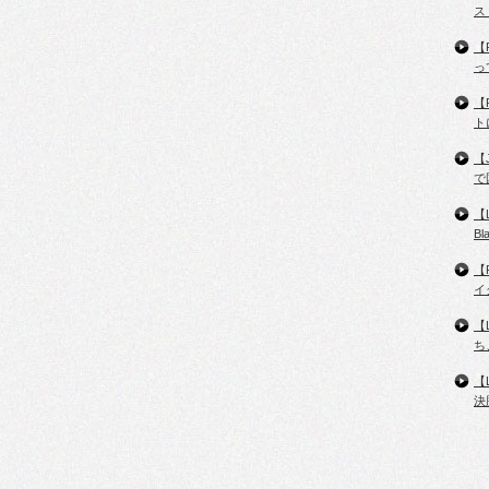
ス
【
っ
【
ト
【
で
【
B
【
イ
【
ち
【
決