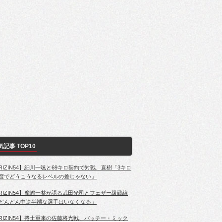
気記事 TOP10
RIZIN54】細川一颯と69キロ契約で対戦、直樹「3キロ
度でどうこうなるレベルの差じゃない」
RIZIN54】摩嶋一整が語る武田光司とフェザー級戦線
どんどん中途半端な選手はいなくなる」
RIZIN54】捲土重来の佐藤将光戦、パッチー・ミック