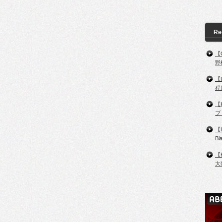
Re
【
野
【
程
【
ブ
【
B
【
大