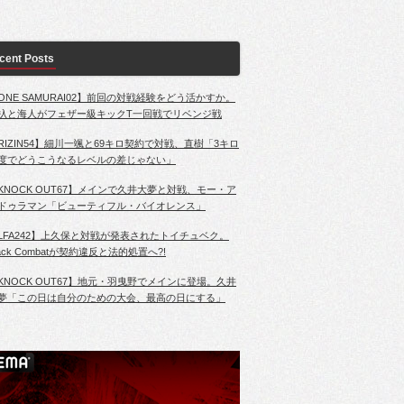
cent Posts
ONE SAMURAI02】前回の対戦経験をどう活かすか。
杁と海人がフェザー級キックT一回戦でリベンジ戦
RIZIN54】細川一颯と69キロ契約で対戦、直樹「3キロ
度でどうこうなるレベルの差じゃない」
KNOCK OUT67】メインで久井大夢と対戦、モー・ア
ドゥラマン「ビューティフル・バイオレンス」
LFA242】上久保と対戦が発表されたトイチュベク。
lack Combatが契約違反と法的処置へ?!
KNOCK OUT67】地元・羽曳野でメインに登場。久井
夢「この日は自分のための大会、最高の日にする」