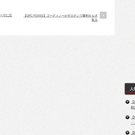
ガーザに圧
【UFC FOX03】ゴーディノーがギロチンで勝利をもぎ
取る
人
【
程
【
「
【