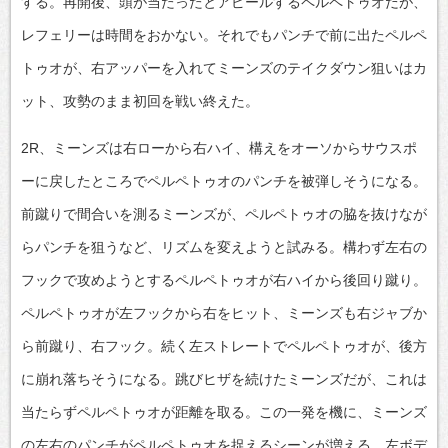
する。再開後、頭が当たったとアピールするペルペトゥオだが、
レフェリーは時間をおかない。それでもパンチで前に出たペルペ
トゥオが、右アッパーを入れてミーンズのテイクダウン狙いはカ
ット、攻勢のまま初回を戦い終えた。
2R、ミーンズは右ローから右ハイ、構えをオーソからサウスポ
ーに戻したところでペルペトゥオのパンチを被弾しそうになる。
前蹴りで間合いを測るミーンズが、ペルペトゥオの脇を抜けなが
らパンチを狙うなど、リズムを変えようと試みる。構わず左右の
フックで攻めようとするペルペトゥオが右ハイから後回り蹴り。
ペルペトゥオが左フックから右をヒット、ミーンズも右ジャブか
ら前蹴り、右フック。続く左ストレートでペルペトゥオが、後方
に崩れ落ちそうになる。跳びヒザを続けたミーンズだが、これは
当たらずペルペトゥオが距離を取る。この一発を機に、ミーンズ
の左右のパンチがペルペトゥオを捉えるシーンが増える。左ボデ