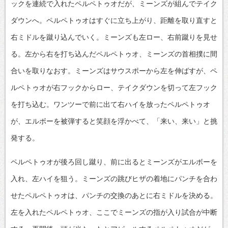
ックを連続で入れたペルペトゥオだが、ミーンズが組んでテイク
ダウンへ。ペルペトゥオはすぐに立ち上がり、距離を取り直すと
右ミドルを蹴り込んでいく。ミーンズも左ロー、右前蹴りを見せ
る。左から右を打ち込んだペルペトゥオ、ミーンズの首相撲に間
合いを取りなおす。ミーンズはサウスポーから左を伸ばすが、ペ
ルペトゥオが右フックからロー、テイクダウンを切って左フック
を打ち込む。ワンツーで前に出て右ハイを放ったペルペトゥオ
が、エルボーを被弾すると笑顔を浮かべて、「来い、来い」と挑
発する。
ペルペトゥオが後ろ回し蹴り、前に出るとミーンズがエルボーを
入れ、左ハイを狙う。ミーンズの跳びヒザの着地にパンチを合わ
せたペルペトゥオは、パンチの交換のあとに右ミドルを決める。
左を入れたペルペトゥオ、ここでミーンズの指が入り試合が中断