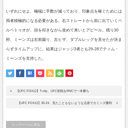
いずれにせよ、極端に手数が減っており、印象点を稼ぐためには
両者積極的になる必要がある。右ストレートから前に出ていくペ
ルペトゥオが、頭を叩きながら攻めて来いとアピール。残り30
秒、ミーンズは右前蹴り、左ヒザ、ダブルレッグを見せたが決ま
らずタイムアップに。結果はジャッジ3者とも29-28でティム・
ミーンズを支持した。
【UFC FOX12】T-city、UFC初戦をRNCで一本勝ち
【UFC FOX12】30-24、見たこともないような点差でカミンズ勝利
トップページに戻る