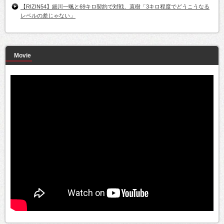
【RIZIN54】細川一颯と69キロ契約で対戦、直樹「3キロ程度でどうこうなる
レベルの差じゃない」
Movie