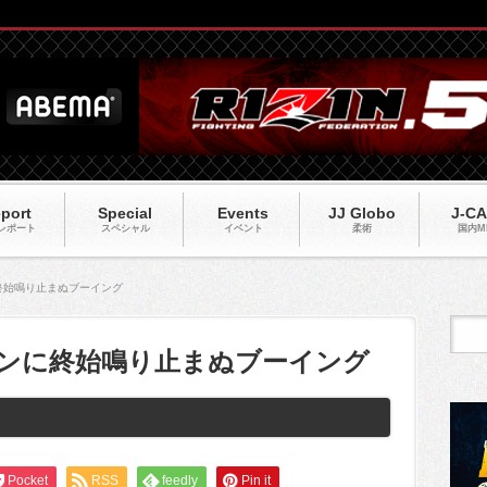
port
Special
Events
JJ Globo
J-C
レポート
スペシャル
イベント
柔術
国内M
に終始鳴り止まぬブーイング
ンソンに終始鳴り止まぬブーイング
Pocket
RSS
feedly
Pin it