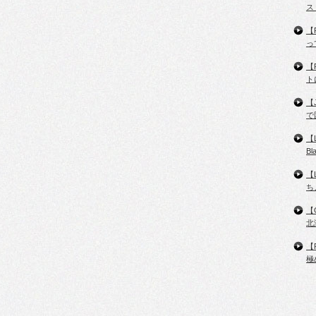
ス
【
っ
【
ト
【
で
【
B
【
ち
【
北
【
極