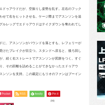
エドゥアウドだが、空振りし姿勢を乱す。左右のフック
わせて右をヒットさせる。ケージ際までアスンソンを追
グルレッグでエドゥアウドはテイクダウンを奪われてし
ドに、アスンソンがパウンドを落とすも、レフェリーが
受けたブレイクが目立つ。スタンドへ戻ると、後ろ回し
が、続く右ストレートでアスンソンが尻餅をつく。すぐ
り、その距離を詰めることができなかったエドゥアウ
スンソンを支持。この裁定にもリオのファンはブーイン
Pocket
RSS
feedly
Pin it
PR