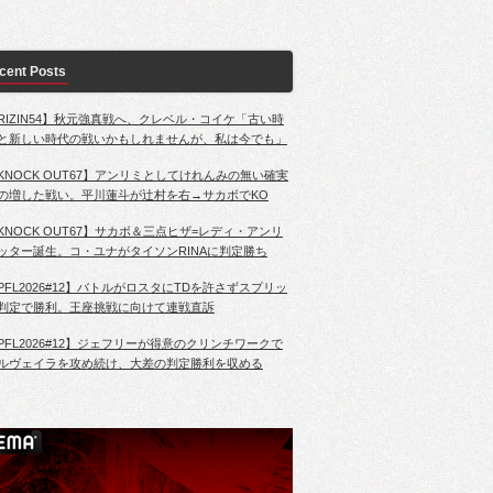
cent Posts
RIZIN54】秋元強真戦へ、クレベル・コイケ「古い時
と新しい時代の戦いかもしれませんが、私は今でも」
KNOCK OUT67】アンリミとしてけれんみの無い確実
の増した戦い。平川蓮斗が辻村を右→サカボでKO
KNOCK OUT67】サカボ＆三点ヒザ=レディ・アンリ
ッター誕生。コ・ユナがタイソンRINAに判定勝ち
PFL2026#12】バトルがロスタにTDを許さずスプリッ
判定で勝利。王座挑戦に向けて連戦直訴
PFL2026#12】ジェフリーが得意のクリンチワークで
ルヴェイラを攻め続け、大差の判定勝利を収める