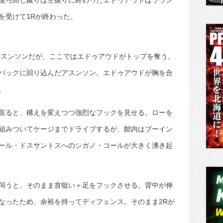
後ろ回し蹴りは空振りに終わったエドゥアウドはラウン
を受けて1Rが終わった。
アスンソンだが、ここではエドゥアウドがトップを奪う。
バックに回り込んだアスンソン。エドゥアウドが胸を合
。
取ると、構えを変えつつ強烈なフックを見せる。ローを
組みついてケージまでドライブするが、館内はブーイン
ール・ドスサントスへのシガノ・コールが大きく沸き起
伺うと、そのまま首狙い＋足をフックさせる。背中が伸
なったため、余裕を持ってディフェンス。そのまま2Rが