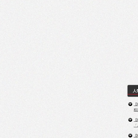
人
【
程
【
「
【