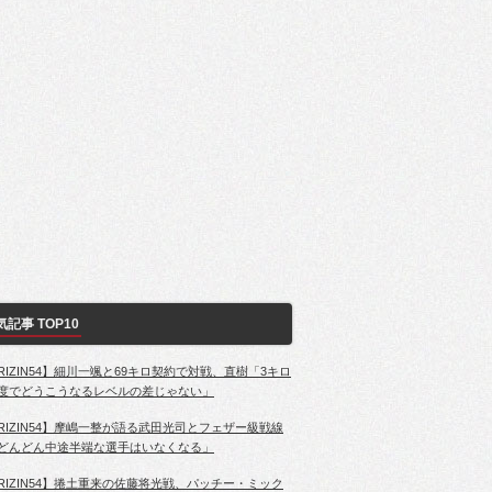
気記事 TOP10
RIZIN54】細川一颯と69キロ契約で対戦、直樹「3キロ
度でどうこうなるレベルの差じゃない」
RIZIN54】摩嶋一整が語る武田光司とフェザー級戦線
どんどん中途半端な選手はいなくなる」
RIZIN54】捲土重来の佐藤将光戦、パッチー・ミック