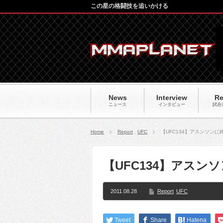
この星の格闘技を追いかける
News
Interview
Re
ニュース
インタビュー
試合
Home
Report
,
UFC
【UFC134】アスンソン
【UFC134】アス
2011.08.28
Report
UFC
Tweet
Share
Hatena