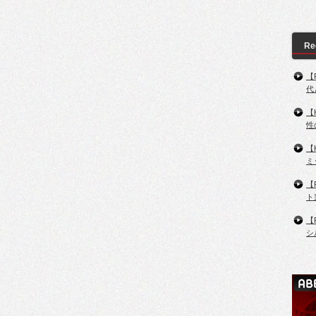
Re
【
代
【
性
【
ミ
【
ト
【
シ