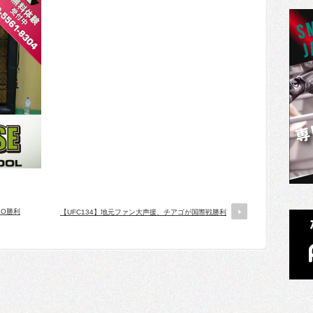
KO勝利
【UFC134】地元ファン大声援、チアゴが国際戦勝利