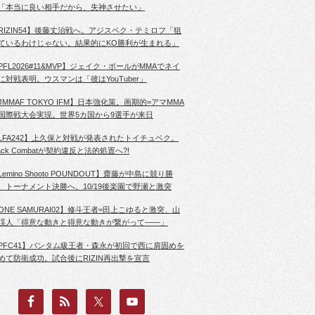
「本当に良い相手だから、失神させたい」
RIZIN54】後藤丈治戦へ。アジスベク・テミロフ「狙
ているわけじゃない。結果的にKO勝利が生まれる」
PFL2026#11&MVP】ジェイク・ポールがMMAでネイ
に対戦表明。ウスマンは「彼はYouTuber」
JMMAF TOKYO IFM】日本強化策。画期的=アマMMA
国際戦大会実現。世界5カ国から9選手が来日
LFA242】上久保と対戦が発表されたトイチュベク。
lack Combatが契約違反と法的処置へ?!
Lemino Shooto POUNDOUT】齋藤が中島に競り勝
、トーナメント決勝へ。10/19後楽園で野瀬と激突
ONE SAMURAI02】修斗王者=田上こゆると激突、山
渓人「得意な動きと得意な動きが繋がって――」
PFC41】バンタム級王者・森永が初回で西に肩固めを
めて防衛成功。試合後にRIZIN再出撃を宣言