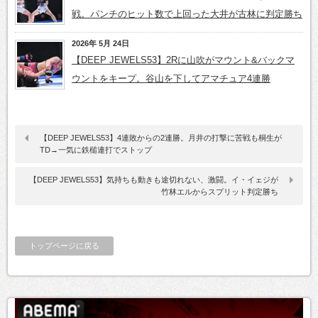
戦。パンチのヒット数で上回った大井が古林に判定勝ち
2026年 5月 24日
【DEEP JEWELS53】2Rに山吹がマウント&バックマ
ウントをキープ。谷山を下してアマチュア4連勝
【DEEP JEWELS53】4連敗からの2連勝。月井の打撃に苦戦も桐生が
TD→一気に鉄槌連打でストップ
【DEEP JEWELS53】気持ちも動きも途切れない、激闘。イ・イェジが
竹林エルからスプリット判定勝ち
トップページに戻る