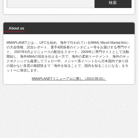
About us
MMAPLANETとは..... UFCを始め、海外で行われているMMA( Mixed Martial Arts）
の大会情報、試合レポート、選手&関係者のインタビュー等をお届けする専門サイ
ト。 2007年6月よりニュースの配信をスタート。2009年に専門サイトとして活動
開始し、海外MMAの現在を伝える一方で、海外の柔術トーナメント、海外のキッ
クボクシングも厳選してフォロー中。メジャー系イベントから日本国内で余り目
の届かない良質の格闘技まで「海外を知ることで、国内を知ることになる」をモ
ットーに発信します。
MMAPLANETリニューアルに際し（2014.08.01）