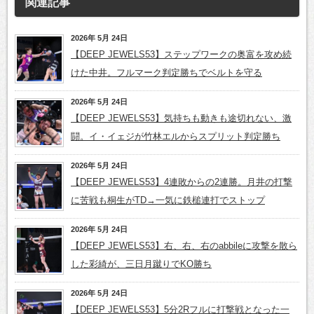
関連記事
2026年 5月 24日
【DEEP JEWELS53】ステップワークの奥富を攻め続
けた中井。フルマーク判定勝ちでベルトを守る
2026年 5月 24日
【DEEP JEWELS53】気持ちも動きも途切れない、激
闘。イ・イェジが竹林エルからスプリット判定勝ち
2026年 5月 24日
【DEEP JEWELS53】4連敗からの2連勝。月井の打撃
に苦戦も桐生がTD→一気に鉄槌連打でストップ
2026年 5月 24日
【DEEP JEWELS53】右、右、右のabbileに攻撃を散ら
した彩綺が、三日月蹴りでKO勝ち
2026年 5月 24日
【DEEP JEWELS53】5分2Rフルに打撃戦となった一