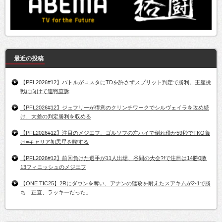
最近の投稿
【PFL2026#12】バトルがロスタにTDを許さずスプリット判定で勝利。王座挑
戦に向けて連戦直訴
【PFL2026#12】ジェフリーが得意のクリンチワークでシルヴェイラを攻め続
け、大差の判定勝利を収める
【PFL2026#12】注目のメジエフ、ゴルソフの左ハイで倒れ僅か59秒でTKO負
け=キャリア初黒星を喫する
【PFL2026#12】前回負けた選手が11人出場、谷間の大会?!で注目は14勝0敗
13フィニッシュのメジエフ
【ONE TIC25】2Rにダウンを奪い、アナンの猛攻を耐えたスアキムが2-1で勝
ち「正直、ラッキーだった」