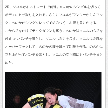
2R、ソユルが右ストレートで前進。ののかのシングルを切って
ボディにヒザ蹴りを入れる。さらにソユルがワンツーから左フッ
ク。ののかがシングルレッグで組みつく、右腕を首にかける。こ
こから足をかけてテイクダウンを奪う。ののかはソユルの右足を
超えつつパンチを落とし、ソユルも右足を戻す。ソユルは左腕を
オーバーフックして、ののかの腰を蹴って距離を作る。ののかは
立ち上がってパンチを落とし、ソユルの立ち際にもパンチをまと
めた。