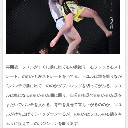
再開後、ソユルがすぐに前に出て右の前蹴り、右フックと右スト
レート。ののかも左ストレートを当てる。ソユルは頭を振りなが
らパンチで前に出て、ののかダブルレッグを切ってがぶる。ソユ
ルは亀になるののかの左側に回り、自分の右足でののかの左足を
またいでパンチを入れる。背中を見せて立ち上がるののか。ソユ
ルが持ち上げてテイクダウンするが、ののかはソユルの右腕をキ
ムラに捉えて上のポジションを取り返す。