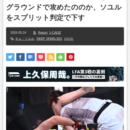
グラウンドで攻めたののか、ソユル
をスプリット判定で下す
2026.05.24
Report
J-CAGE
キム・ソユル
,
DEEP JEWELS53
,
ののか