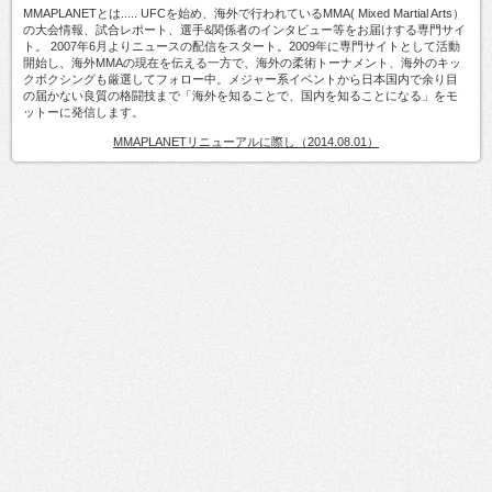
MMAPLANETとは..... UFCを始め、海外で行われているMMA( Mixed Martial Arts）
の大会情報、試合レポート、選手&関係者のインタビュー等をお届けする専門サイ
ト。 2007年6月よりニュースの配信をスタート。2009年に専門サイトとして活動
開始し、海外MMAの現在を伝える一方で、海外の柔術トーナメント、海外のキッ
クボクシングも厳選してフォロー中。メジャー系イベントから日本国内で余り目
の届かない良質の格闘技まで「海外を知ることで、国内を知ることになる」をモ
ットーに発信します。
MMAPLANETリニューアルに際し（2014.08.01）