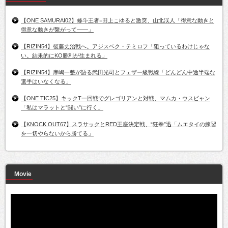
【ONE SAMURAI02】修斗王者=田上こゆると激突、山北渓人「得意な動きと
得意な動きが繋がって――」
【RIZIN54】後藤丈治戦へ。アジスベク・テミロフ「狙っているわけじゃな
い。結果的にKO勝利が生まれる」
【RIZIN54】摩嶋一整が語る武田光司とフェザー級戦線「どんどん中途半端な
選手はいなくなる」
【ONE TIC25】キックT一回戦でグレゴリアンと対戦、マムカ・ウスビャン
「私はマラットと“闘い”に行く」
【KNOCK OUT67】スラサックとRED王座決定戦、“狂拳”迅「ムエタイの練習
を一切やらないから勝てる」
Movie