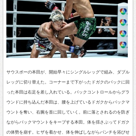
サウスポーの本田が、開始早々にシングルレッグで組み、ダブル
レッグに切り替えた。コーナーまで下がったドガクのバックに回
った本田は右足を差し入れている。バックコントロールからグラ
ウンドに持ち込んだ本田は、腰を上げているドガクからバックマ
ウントを奪い、右腕を首に回していく。前に落とされるのを防ぎ
ながらバックマウントをキープする本田。体を揺さぶってドガク
の体勢を崩す。ヒザを着かせ、体を伸ばしながらパンチを浴びせ