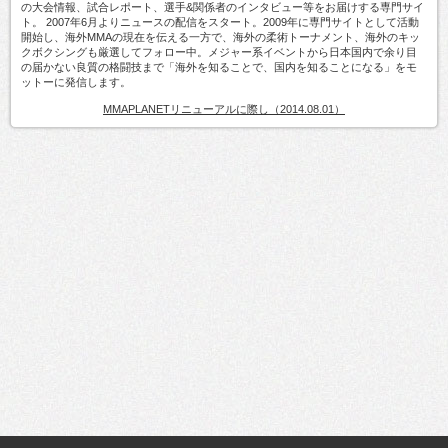
の大会情報、試合レポート、選手&関係者のインタビュー等をお届けする専門サイ
ト。 2007年6月よりニュースの配信をスタート。2009年に専門サイトとして活動
開始し、海外MMAの現在を伝える一方で、海外の柔術トーナメント、海外のキッ
クボクシングも厳選してフォロー中。メジャー系イベントから日本国内で余り目
の届かない良質の格闘技まで「海外を知ることで、国内を知ることになる」をモ
ットーに発信します。
MMAPLANETリニューアルに際し（2014.08.01）