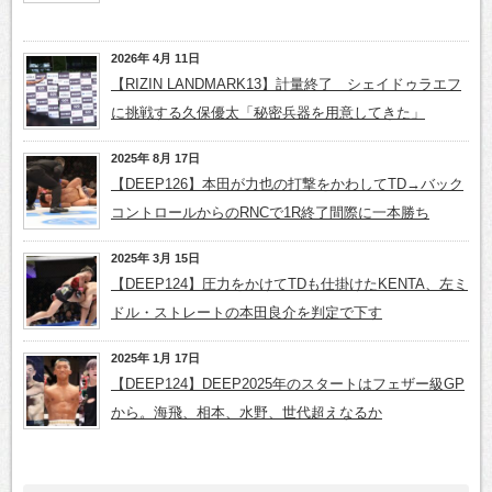
2026年 4月 11日
【RIZIN LANDMARK13】計量終了 シェイドゥラエフ
に挑戦する久保優太「秘密兵器を用意してきた」
2025年 8月 17日
【DEEP126】本田が力也の打撃をかわしてTD→バック
コントロールからのRNCで1R終了間際に一本勝ち
2025年 3月 15日
【DEEP124】圧力をかけてTDも仕掛けたKENTA、左ミ
ドル・ストレートの本田良介を判定で下す
2025年 1月 17日
【DEEP124】DEEP2025年のスタートはフェザー級GP
から。海飛、相本、水野、世代超えなるか