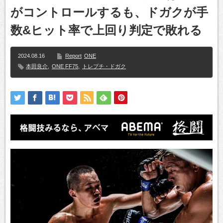
がコントロールするも、ドガクが手
数&ヒット率で上回り判定で敗れる
2024.08.16
Report
ONE
本田良介
,
ONE FF75
,
トレプチ・ドガク