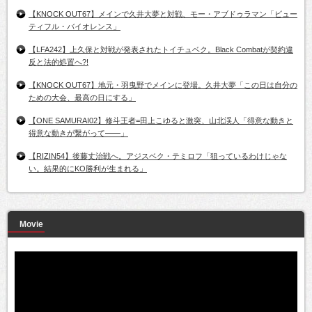
【KNOCK OUT67】メインで久井大夢と対戦、モー・アブドゥラマン「ビュー
ティフル・バイオレンス」
【LFA242】上久保と対戦が発表されたトイチュベク。Black Combatが契約違
反と法的処置へ?!
【KNOCK OUT67】地元・羽曳野でメインに登場。久井大夢「この日は自分の
ための大会、最高の日にする」
【ONE SAMURAI02】修斗王者=田上こゆると激突、山北渓人「得意な動きと
得意な動きが繋がって――」
【RIZIN54】後藤丈治戦へ。アジスベク・テミロフ「狙っているわけじゃな
い。結果的にKO勝利が生まれる」
Movie