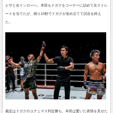
ヒザと右インローへ。本田もドガクをコーナーに詰めて左ストレ
ートを当てたが、残り10秒でドガクが攻め立てて試合を終え
た。
裁定はドガクのユナニマス判定勝ち。本田は驚いた表情を見せた