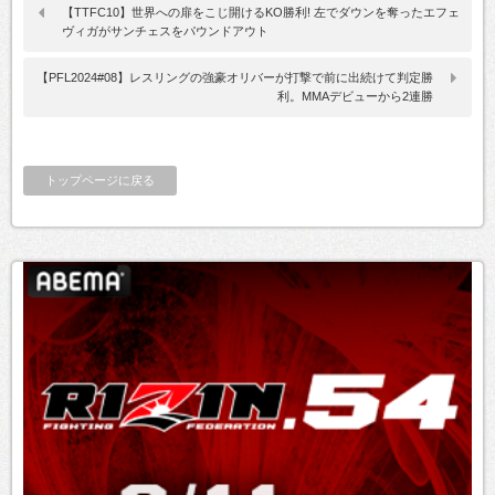
【TTFC10】世界への扉をこじ開けるKO勝利! 左でダウンを奪ったエフェ
ヴィガがサンチェスをパウンドアウト
【PFL2024#08】レスリングの強豪オリバーが打撃で前に出続けて判定勝
利。MMAデビューから2連勝
トップページに戻る