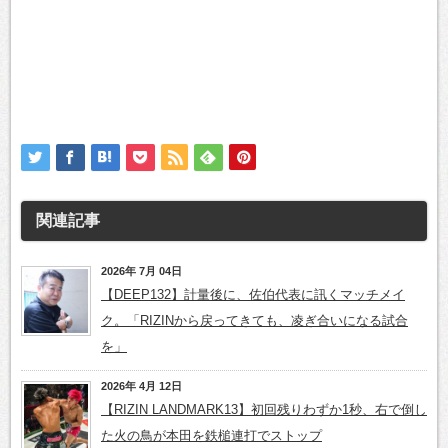
関連記事
2026年 7月 04日
【DEEP132】計量後に、佐伯代表に訊くマッチメイ
ク。「RIZINから戻ってきても、凌ぎ合いになる試合
を」
2026年 4月 12日
【RIZIN LANDMARK13】初回残りわずか1秒、右で倒し
た火の鳥が本田を鉄槌連打でストップ