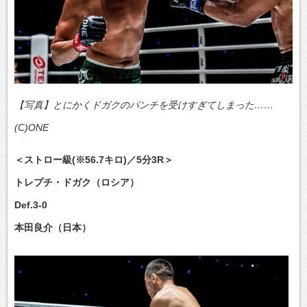
【写真】とにかくドガクのパンチを受けすぎてしまった……
(C)ONE
＜ストロー級(※56.7キロ)／5分3R＞
トレプチ・ドガク（ロシア）
Def.3-0
本田良介（日本）