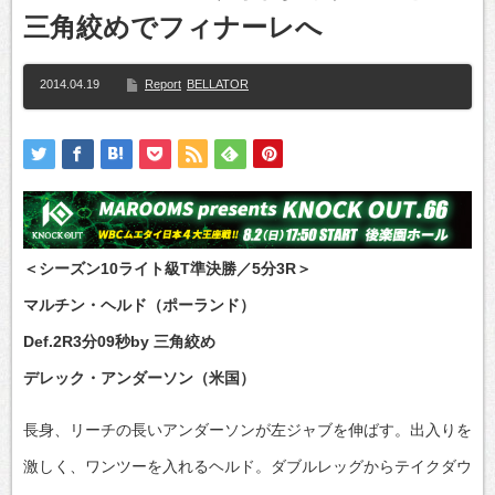
三角絞めでフィナーレへ
2014.04.19
Report
BELLATOR
＜シーズン10ライト級T準決勝／5分3R＞
マルチン・ヘルド（ポーランド）
Def.2R3分09秒by 三角絞め
デレック・アンダーソン（米国）
長身、リーチの長いアンダーソンが左ジャブを伸ばす。出入りを
激しく、ワンツーを入れるヘルド。ダブルレッグからテイクダウ