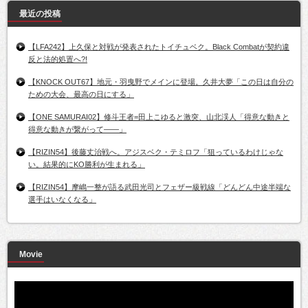
最近の投稿
【LFA242】上久保と対戦が発表されたトイチュベク。Black Combatが契約違
反と法的処置へ?!
【KNOCK OUT67】地元・羽曳野でメインに登場。久井大夢「この日は自分の
ための大会、最高の日にする」
【ONE SAMURAI02】修斗王者=田上こゆると激突、山北渓人「得意な動きと
得意な動きが繋がって――」
【RIZIN54】後藤丈治戦へ。アジスベク・テミロフ「狙っているわけじゃな
い。結果的にKO勝利が生まれる」
【RIZIN54】摩嶋一整が語る武田光司とフェザー級戦線「どんどん中途半端な
選手はいなくなる」
Movie