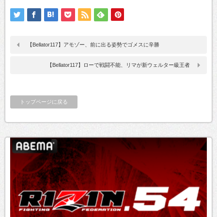
【Bellator117】アモゾー、前に出る姿勢でゴメスに辛勝
【Bellator117】ローで戦闘不能、リマが新ウェルター級王者
トップページに戻る