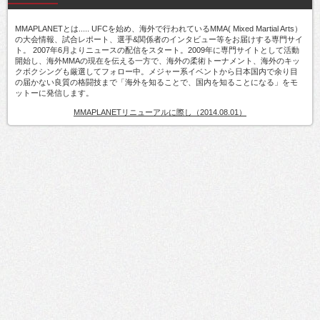
MMAPLANETとは..... UFCを始め、海外で行われているMMA( Mixed Martial Arts）
の大会情報、試合レポート、選手&関係者のインタビュー等をお届けする専門サイ
ト。 2007年6月よりニュースの配信をスタート。2009年に専門サイトとして活動
開始し、海外MMAの現在を伝える一方で、海外の柔術トーナメント、海外のキッ
クボクシングも厳選してフォロー中。メジャー系イベントから日本国内で余り目
の届かない良質の格闘技まで「海外を知ることで、国内を知ることになる」をモ
ットーに発信します。
MMAPLANETリニューアルに際し（2014.08.01）