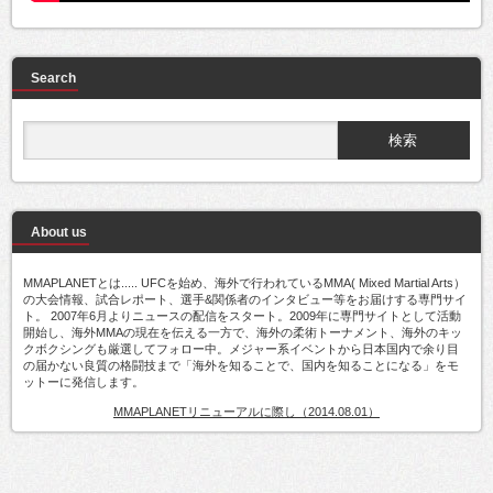
Search
About us
MMAPLANETとは..... UFCを始め、海外で行われているMMA( Mixed Martial Arts）
の大会情報、試合レポート、選手&関係者のインタビュー等をお届けする専門サイ
ト。 2007年6月よりニュースの配信をスタート。2009年に専門サイトとして活動
開始し、海外MMAの現在を伝える一方で、海外の柔術トーナメント、海外のキッ
クボクシングも厳選してフォロー中。メジャー系イベントから日本国内で余り目
の届かない良質の格闘技まで「海外を知ることで、国内を知ることになる」をモ
ットーに発信します。
MMAPLANETリニューアルに際し（2014.08.01）