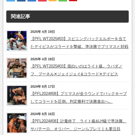
関連記事
2025年 4月 19日
【PFL WT2025#03】スピニングバックエルボーを当て
たデイビスがコラードを撃破。準決勝でプリマスと対戦
2025年 4月 18日
【PFL WT2025#03】面白いのはライト級。ラバダノ
フ、ブーネル✕ジェイジェイ&コラード✕デイビス
2024年 8月 17日
【PFL2024#08】プリマスが全ラウンドでバックキープ
してコラードを圧倒。判定勝利で決勝進出へ。
2024年 8月 16日
【PFL2024#08】計量終了 ライト級&LH級で準決勝。
サバテーロ、オリバー、ジーンらプレリミも要注目