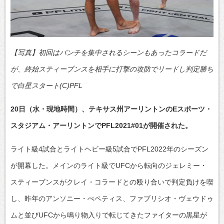
【写真】初回はパンチを集中されるシーンもあったコラードだ
が、終始スティーブンスを相手に打撃の攻防でリードし判定勝ち
で白星スタート(C)PFL
20日（水・現地時間）、テキサス州アーリントンのEスポーツ・
スタジアム・アーリントンでPFL2021#01が開催された。
ライト級4試合とライトヘビー級5試合でPFL2022年のシーズン
が開幕した。メインのライト級でUFCから転向のジェレミー・
スティーブンスがクレイ・コラードとの殴り合いで判定負けを喫
し、昨年のアンソニー・ぺペティス、ファブリシオ・ヴェウドゥ
ムと並びUFCから鳴り物入りで転じてきたファイターの黒星が