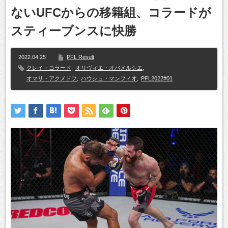
ないUFCからの移籍組、コラードが
スティーブンスに快勝
2022.04.25
PFL Result
クレイ・コラード
,
オリヴィエ・オバメルシエ
,
オマリ・アクメドフ
,
ハウシュ・マンフィオ
,
PFL2022#01