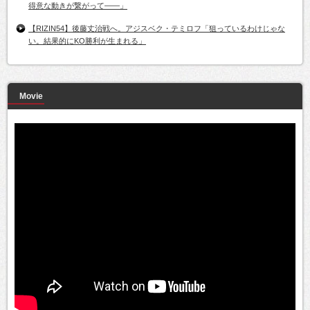
得意な動きが繋がって――」
【RIZIN54】後藤丈治戦へ。アジスベク・テミロフ「狙っているわけじゃな
い。結果的にKO勝利が生まれる」
Movie