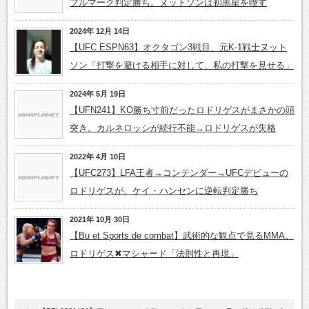
フルマーク判定勝ち。ヌットソンは初黒星を喫す
2024年 12月 14日
【UFC ESPN63】オクタゴン3戦目、元K-1戦士ヌット
ソン「打撃を避ける相手に対して、私の打撃を見せる」
2024年 5月 19日
【UFN241】KO勝ち寸前だったロドリゲスがまさかの頭
突き。カルネロッシが続行不能→ロドリゲスが失格
2022年 4月 10日
【UFC273】LFA王者→コンテンダー→UFCデビューの
ロドリゲスが、ケイ・ハンセンに逆転判定勝ち
2021年 10月 30日
【Bu et Sports de combat】武術的な観点で見るMMA。
ロドリゲス✖マシャード「法則性と再現」