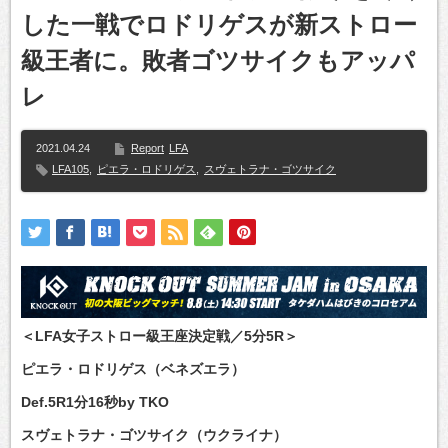
した一戦でロドリゲスが新ストロー
級王者に。敗者ゴツサイクもアッパ
レ
2021.04.24
Report
LFA
LFA105
,
ピエラ・ロドリゲス
,
スヴェトラナ・ゴツサイク
＜LFA女子ストロー級王座決定戦／5分5R＞
ピエラ・ロドリゲス（ベネズエラ）
Def.5R1分16秒by TKO
スヴェトラナ・ゴツサイク（ウクライナ）