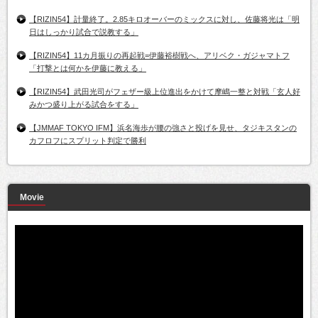
【RIZIN54】計量終了。2.85キロオーバーのミックスに対し、佐藤将光は「明
日はしっかり試合で説教する」
【RIZIN54】11カ月振りの再起戦=伊藤裕樹戦へ、アリベク・ガジャマトフ
「打撃とは何かを伊藤に教える」
【RIZIN54】武田光司がフェザー級上位進出をかけて摩嶋一整と対戦「玄人好
みかつ盛り上がる試合をする」
【JMMAF TOKYO IFM】浜名海歩が腰の強さと投げを見せ、タジキスタンの
カフロフにスプリット判定で勝利
Movie