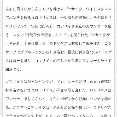
左右に回りながら左ジャブを伸ばすゴツサイク。ワイドスタンス
でパンチを振るうロドリゲスは、やや待ちの姿勢か。そのロドリ
ゲスがワンツーで前に出ると、ゴツサイクも左のカウンターを狙
う。スタンド戦が2分半続き、左ミドルを蹴られたゴツサイクが
引き込み十字を仕掛ける。ロドリゲスは察知して腕を抜き、ゴツ
サイクはダブルレッグから引き込む。寝技に付き合ないロドリゲ
スはローを蹴り、ゴツサイクの立ち上がり際にワンツーを放って
組みつく。
ゴツサイクはジャンピングガ―ドも、ケージに押し込まれ寝技に
持ち込めないままロドリゲスが間合を取り直した。ロドリゲスは
ワンツー、そして左ハイ、さらにボディから顔面にパンチを纏め
る。ここでもゴツサイクは引き込み足関節を狙うが、ロドリゲス
は付き合わず立ち上がったところで再びパンチから右ローを蹴り