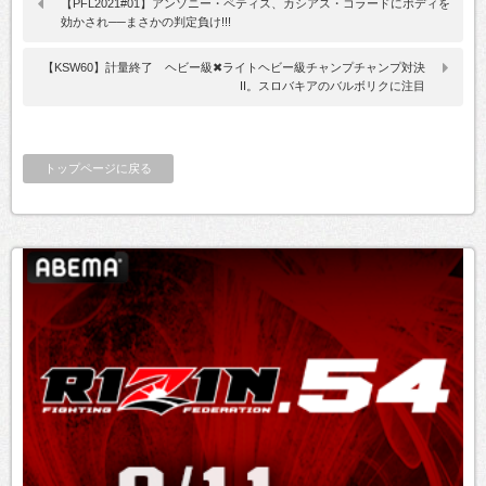
【PFL2021#01】アンソニー・ペティス、カシアス・コラードにボディを
効かされ──まさかの判定負け!!!
【KSW60】計量終了 ヘビー級✖ライトヘビー級チャンプチャンプ対決
II。スロバキアのバルボリクに注目
トップページに戻る