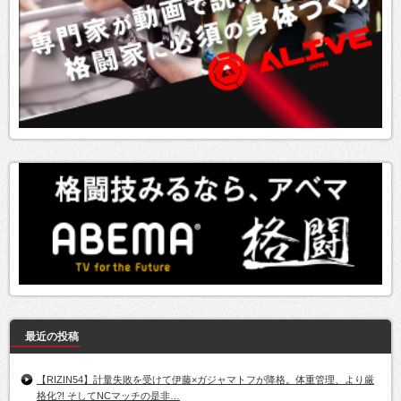
最近の投稿
【RIZIN54】計量失敗を受けて伊藤×ガジャマトフが降格。体重管理、より厳
格化?! そしてNCマッチの是非…