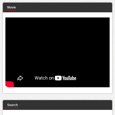
Movie
Search