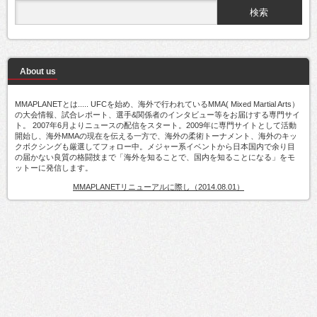
About us
MMAPLANETとは..... UFCを始め、海外で行われているMMA( Mixed Martial Arts）
の大会情報、試合レポート、選手&関係者のインタビュー等をお届けする専門サイ
ト。 2007年6月よりニュースの配信をスタート。2009年に専門サイトとして活動
開始し、海外MMAの現在を伝える一方で、海外の柔術トーナメント、海外のキッ
クボクシングも厳選してフォロー中。メジャー系イベントから日本国内で余り目
の届かない良質の格闘技まで「海外を知ることで、国内を知ることになる」をモ
ットーに発信します。
MMAPLANETリニューアルに際し（2014.08.01）