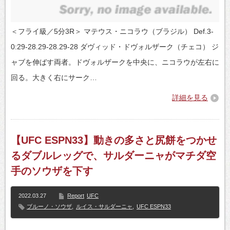
＜フライ級／5分3R＞ マテウス・ニコラウ（ブラジル） Def.3-
0:29-28.29-28.29-28 ダヴィッド・ドヴォルザーク（チェコ） ジ
ャブを伸ばす両者。ドヴォルザークを中央に、ニコラウが左右に
回る。大きく右にサーク…
詳細を見る
【UFC ESPN33】動きの多さと尻餅をつかせ
るダブルレッグで、サルダーニャがマチダ空
手のソウザを下す
2022.03.27
Report
UFC
ブルーノ・ソウザ
,
ルイス・サルダーニャ
,
UFC ESPN33