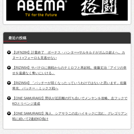
最近の投稿
【UFN284】計量終了 ボーナス・ハンター=サルキルドがガムロ超えへ。カ
ヌート×フォーロも見逃せない
【RIZIN54】サバテロに挑戦からのテミロフと再起戦。後藤丈治「アイツの幸
せを遠慮なく奪いにいける」
【RIZIN54】「パッチーが弱くなったっていうわけではないと思います」佐藤
将光、パッチー・ミックス戦へ
【ONE SAMURAI02】野杁が近距離の打ち合いでメンヤンを攻略。左フックで
KOとリベンジ達成
【ONE SAMURAI02】海人、シアサラニの左ハイキックに沈む。グレゴリアン
戦に続いて2連続KO負け