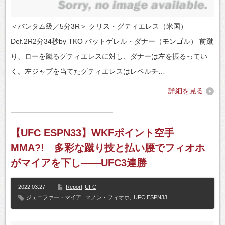
＜バンタム級／5分3R＞ クリス・グティエレス（米国）
Def.2R2分34秒by TKO バットゲレル・ダナー（モンゴル） 前蹴
り、ローを蹴るグティエレスに対し、ダナーは左を振るってい
く。左ジャブを当てたグティエレスはレベルチ…
詳細を見る
【UFC ESPN33】WKFポイント空手
MMA?! 多彩な蹴り技と払い腰でフィオホ
がマイアを下し――UFC3連勝
2022.03.27
Report
UFC
ジェニファー・マイア
,
マノン・フィオホ
,
UFC ESPN33