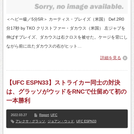
＜ヘビー級／5分5R＞ カーティス・ブレイズ（米国） Def.2R0
分17秒 by TKO クリストファー・ダカウス（米国） 左ジャブを
伸ばすブレイズ、ダカウスは右クロスを被せた。ケージを背にし
ながら前に出たダカウスの右がヒット…
詳細を見る
【UFC ESPN33】ストライカー同士の対決
は、グラッソがウッドをRNCで仕留めて初の
一本勝利
2022.03.27
Report
UFC
アレクサ・グラッソ
,
ジョアン・ウッド
,
UFC ESPN33