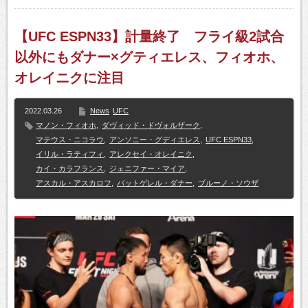
【UFC ESPN33】計量終了 フライ級2試合
以外にもダナー×グティエレス、フィオホ、
オレイニクに注目
2022.03.26
News
UFC
マノン・フィオホ
,
ダヴィッド・ドヴォルザーク
,
マテウス・ニコラウ
,
アンソニー・グディエレス
,
UFC ESPN33
,
イリル・ラティフィ
,
アレクセイ・オレイニク
,
カイ・カラフランス
,
ジェニファー・マイア
,
アスカル・アスカロフ
,
バットゲレル・ダナー
,
ブルーノ・ソウザ