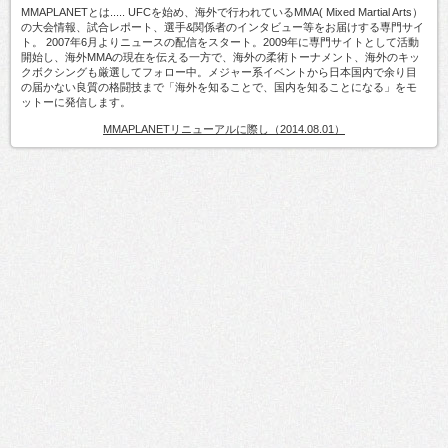
MMAPLANETとは..... UFCを始め、海外で行われているMMA( Mixed Martial Arts）
の大会情報、試合レポート、選手&関係者のインタビュー等をお届けする専門サイ
ト。 2007年6月よりニュースの配信をスタート。2009年に専門サイトとして活動
開始し、海外MMAの現在を伝える一方で、海外の柔術トーナメント、海外のキッ
クボクシングも厳選してフォロー中。メジャー系イベントから日本国内で余り目
の届かない良質の格闘技まで「海外を知ることで、国内を知ることになる」をモ
ットーに発信します。
MMAPLANETリニューアルに際し（2014.08.01）