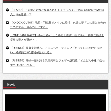
【LFA242】上久保と対戦が発表されたトイチュベク。Black Combatが契約違
反と法的処置へ?!
【KNOCK OUT67】地元・羽曳野でメインに登場。久井大夢「この日は自分の
ための大会、最高の日にする」
【ONE SAMURAI02】修斗王者=田上こゆると激突、山北渓人「得意な動きと
得意な動きが繋がって――」
【RIZIN54】後藤丈治戦へ。アジスベク・テミロフ「狙っているわけじゃな
い。結果的にKO勝利が生まれる」
【RIZIN54】摩嶋一整が語る武田光司とフェザー級戦線「どんどん中途半端な
選手はいなくなる」
Movie