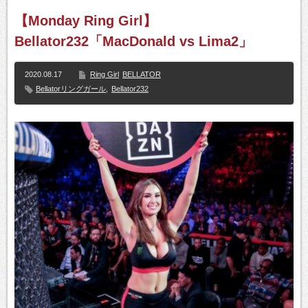
【Monday Ring Girl】
Bellator232「MacDonald vs Lima2」
2020.08.17
Ring Girl
BELLATOR
Bellatorリングガール
,
Bellator232