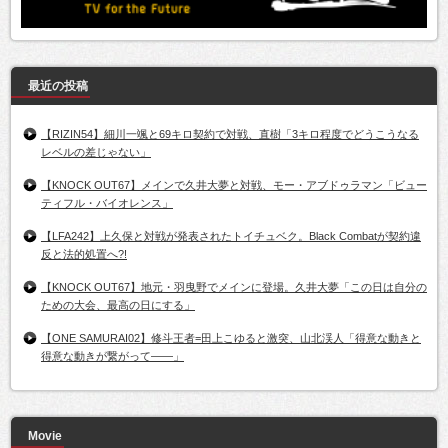
最近の投稿
【RIZIN54】細川一颯と69キロ契約で対戦、直樹「3キロ程度でどうこうなる
レベルの差じゃない」
【KNOCK OUT67】メインで久井大夢と対戦、モー・アブドゥラマン「ビュー
ティフル・バイオレンス」
【LFA242】上久保と対戦が発表されたトイチュベク。Black Combatが契約違
反と法的処置へ?!
【KNOCK OUT67】地元・羽曳野でメインに登場。久井大夢「この日は自分の
ための大会、最高の日にする」
【ONE SAMURAI02】修斗王者=田上こゆると激突、山北渓人「得意な動きと
得意な動きが繋がって――」
Movie