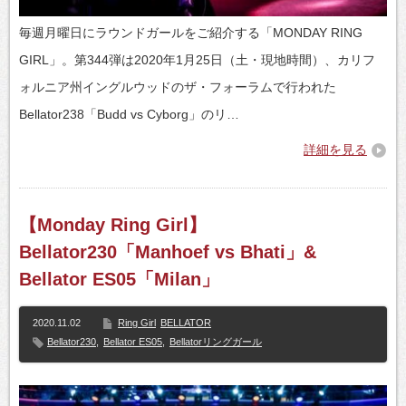
毎週月曜日にラウンドガールをご紹介する「MONDAY RING
GIRL」。第344弾は2020年1月25日（土・現地時間）、カリフ
ォルニア州イングルウッドのザ・フォーラムで行われた
Bellator238「Budd vs Cyborg」のリ…
詳細を見る
【Monday Ring Girl】
Bellator230「Manhoef vs Bhati」&
Bellator ES05「Milan」
2020.11.02
Ring Girl
BELLATOR
Bellator230
,
Bellator ES05
,
Bellatorリングガール