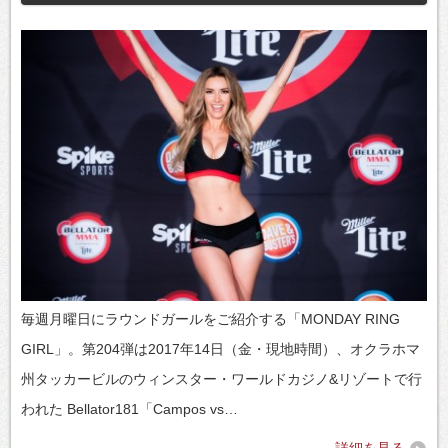
毎週月曜日にラウンドガールをご紹介する「MONDAY RING
GIRL」。第204弾は2017年14日（金・現地時間）、オクラホマ
州タッカービルのウィンスター・ワールドカジノ&リゾートで行
われた Bellator181「Campos vs…
詳細を見る