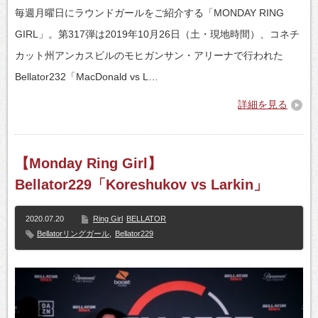
毎週月曜日にラウンドガールをご紹介する「MONDAY RING
GIRL」。第317弾は2019年10月26日（土・現地時間）、コネチ
カット州アンカスビルのモヒガンサン・アリーナで行われた
Bellator232「MacDonald vs L…
詳細を見る
【Monday Ring Girl】
Bellator229「Koreshukov vs Larkin」
2020.07.20
Ring Girl
BELLATOR
Bellatorリングガール
,
Bellator229