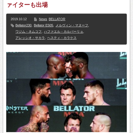
ァイターも出場
2019.10.12
News
BELLATOR
Bellator230
,
Bellator ES05
,
メルヴィン・マヌーフ
,
ワジム・ネムコフ
,
ハファエル・カルバーリョ
,
アレッシオ・サカラ
,
ヘスティ・カラケス