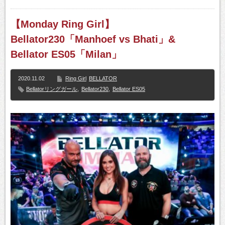
【Monday Ring Girl】
Bellator230「Manhoef vs Bhati」&
Bellator ES05「Milan」
2020.11.02
Ring Girl
BELLATOR
Bellatorリングガール
,
Bellator230
,
Bellator ES05