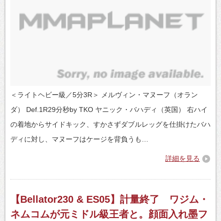
＜ライトヘビー級／5分3R＞ メルヴィン・マヌーフ（オラン
ダ） Def.1R29分秒by TKO ヤニック・バハディ（英国） 右ハイ
の着地からサイドキック、すかさずダブルレッグを仕掛けたバハ
ディに対し、マヌーフはケージを背負うも…
詳細を見る
【Bellator230 & ES05】計量終了 ワジム・
ネムコムが元ミドル級王者と。顔面入れ墨フ