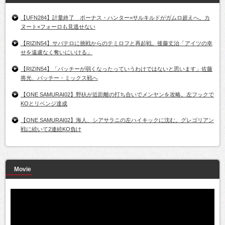
【UFN284】計量終了 ボーナス・ハンター=サルキルドがガムロ超えへ。カ
ヌート×フォーロも見逃せない
【RIZIN54】サバテロに挑戦からのテミロフと再起戦。後藤丈治「アイツの幸
せを遠慮なく奪いにいける」
【RIZIN54】「パッチーが弱くなったっていうわけではないと思います」佐藤
将光、パッチー・ミックス戦へ
【ONE SAMURAI02】野杁が近距離の打ち合いでメンヤンを攻略。左フックで
KOとリベンジ達成
【ONE SAMURAI02】海人、シアサラニの左ハイキックに沈む。グレゴリアン
戦に続いて2連続KO負け
Movie