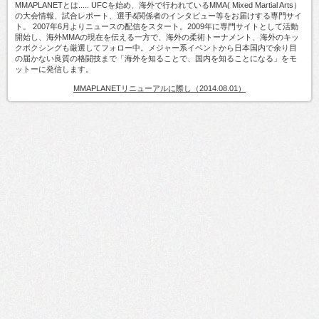
MMAPLANETとは..... UFCを始め、海外で行われているMMA( Mixed Martial Arts）
の大会情報、試合レポート、選手&関係者のインタビュー等をお届けする専門サイ
ト。 2007年6月よりニュースの配信をスタート。2009年に専門サイトとして活動
開始し、海外MMAの現在を伝える一方で、海外の柔術トーナメント、海外のキッ
クボクシングも厳選してフォロー中。メジャー系イベントから日本国内で余り目
の届かない良質の格闘技まで「海外を知ることで、国内を知ることになる」をモ
ットーに発信します。
MMAPLANETリニューアルに際し（2014.08.01）