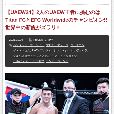
【UAEW24】2人のUAEW王者に挑むのは
Titan FCとEFC Worldwideのチャンピオン!!
世界中の新鋭がズラリ!!
2021.10.29
Preview
UAEW
ヘンダソン・フェヘイラ
,
マヒル・マメドフ
,
ユ・スヨン
,
イ・ドギョム
,
UAEW24
,
ヴィニシウス・ジ・オリヴェイラ
,
シルベスター・チップファンブ
,
アリ・アルカイシ
,
サルバツホン・カミドフ
,
サンボ・ゴリンボ