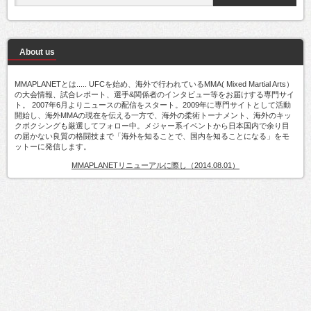
About us
MMAPLANETとは..... UFCを始め、海外で行われているMMA( Mixed Martial Arts）
の大会情報、試合レポート、選手&関係者のインタビュー等をお届けする専門サイ
ト。 2007年6月よりニュースの配信をスタート。2009年に専門サイトとして活動
開始し、海外MMAの現在を伝える一方で、海外の柔術トーナメント、海外のキッ
クボクシングも厳選してフォロー中。メジャー系イベントから日本国内で余り目
の届かない良質の格闘技まで「海外を知ることで、国内を知ることになる」をモ
ットーに発信します。
MMAPLANETリニューアルに際し（2014.08.01）