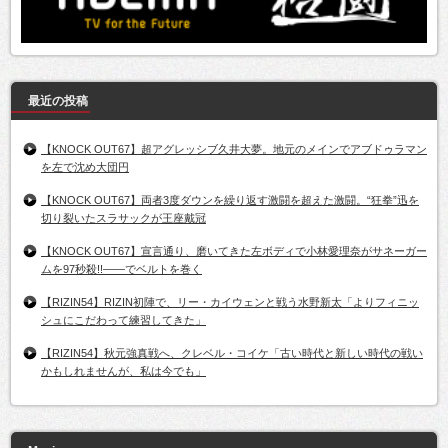
最近の投稿
【KNOCK OUT67】超アグレッシブ久井大夢。地元のメインでアブドゥラマン
を左で沈め大団円
【KNOCK OUT67】両者3度ダウンを繰り返す激闘を超えた激闘。“狂拳”迅を
切り裂いたスラサックが王座戴冠
【KNOCK OUT67】宣言通り、磨いてきた左ボディで小林愛理奈がサネーガー
ムを97秒殺!!――でベルトを巻く
【RIZIN54】RIZIN初陣で、リー・カイウェンと戦う水野新太「よりフィニッ
シュにこだわって練習してきた」
【RIZIN54】秋元強真戦へ、クレベル・コイケ「古い時代と新しい時代の戦い
かもしれませんが、私は今でも」