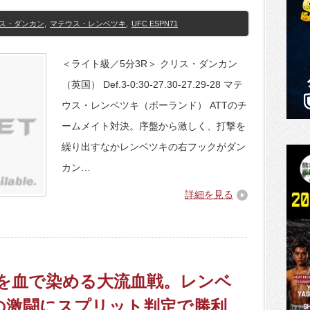
ス・ダンカン
,
マテウス・レンベツキ
,
UFC ESPN71
＜ライト級／5分3R＞ クリス・ダンカン
（英国） Def.3-0:30-27.30-27.29-28 マテ
ウス・レンベツキ（ポーランド） ATTのチ
ームメイト対決。序盤から激しく、打撃を
繰り出すなかレンベツキの右フックがダン
カン…
詳細を見る
が顔を血で染める大流血戦。レンベ
の激闘にスプリット判定で勝利