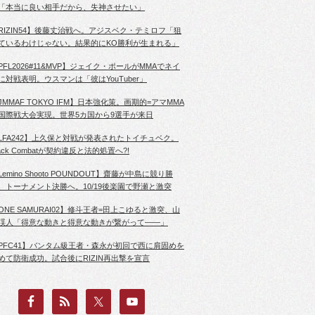
「本当に良い相手だから、失神させたい」
RIZIN54】後藤丈治戦へ。アジスベク・テミロフ「狙
ているわけじゃない。結果的にKO勝利が生まれる」
PFL2026#11&MVP】ジェイク・ポールがMMAでネイ
に対戦表明。ウスマンは「彼はYouTuber」
JMMAF TOKYO IFM】日本強化策。画期的=アマMMA
国際戦大会実現。世界5カ国から9選手が来日
LFA242】上久保と対戦が発表されたトイチュベク。
lack Combatが契約違反と法的処置へ?!
Lemino Shooto POUNDOUT】齋藤が中島に競り勝
、トーナメント決勝へ。10/19後楽園で野瀬と激突
ONE SAMURAI02】修斗王者=田上こゆると激突、山
渓人「得意な動きと得意な動きが繋がって――」
PFC41】バンタム級王者・森永が初回で西に肩固めを
めて防衛成功。試合後にRIZIN再出撃を宣言