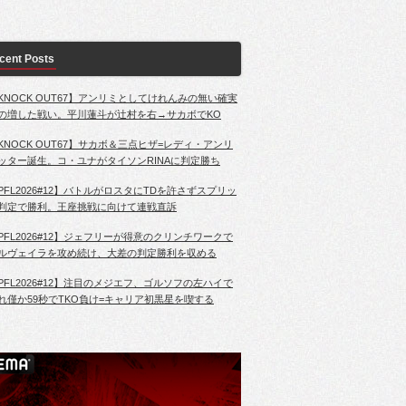
cent Posts
KNOCK OUT67】アンリミとしてけれんみの無い確実
の増した戦い。平川蓮斗が辻村を右→サカボでKO
KNOCK OUT67】サカボ＆三点ヒザ=レディ・アンリ
ッター誕生。コ・ユナがタイソンRINAに判定勝ち
PFL2026#12】バトルがロスタにTDを許さずスプリッ
判定で勝利。王座挑戦に向けて連戦直訴
PFL2026#12】ジェフリーが得意のクリンチワークで
ルヴェイラを攻め続け、大差の判定勝利を収める
PFL2026#12】注目のメジエフ、ゴルソフの左ハイで
れ僅か59秒でTKO負け=キャリア初黒星を喫する