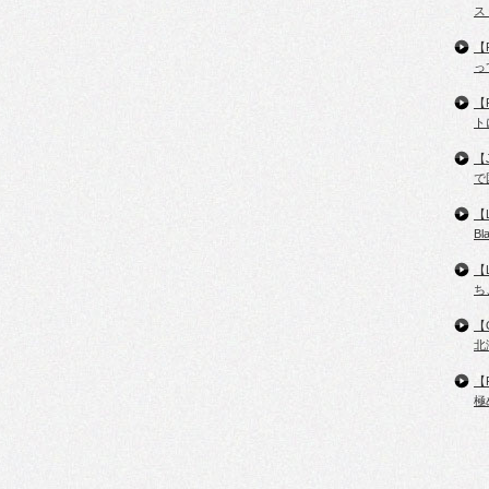
ス
【
っ
【
ト
【
で
【
B
【
ち
【
北
【
極