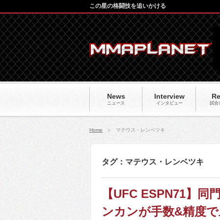
この星の格闘技を追いかける
News
Interview
Re
ニュース
インタビュー
試合
Home
マテウス・レンベツキ
タグ：マテウス・レンベツキ
【UFC ESPN71
ンカンが手数&精度