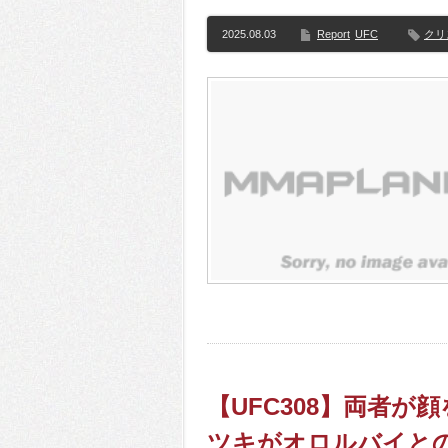
2025.08.03
Report
UFC
クリ
【UFC308】両者
ツキがオロルバイと