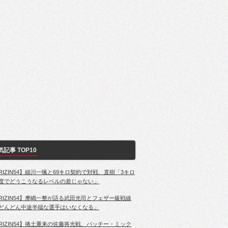
気記事 TOP10
RIZIN54】細川一颯と69キロ契約で対戦、直樹「3キロ
度でどうこうなるレベルの差じゃない」
RIZIN54】摩嶋一整が語る武田光司とフェザー級戦線
どんどん中途半端な選手はいなくなる」
RIZIN54】捲土重来の佐藤将光戦、パッチー・ミック