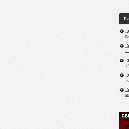
Re
【
性
【
ミ
【
ト
【
シ
【
倒