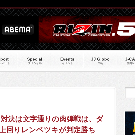
port
Special
Events
JJ Globo
J-C
レポート
スペシャル
イベント
柔術
国内M
】同門対決は文字通りの肉弾戦は、ダ
で上回りレンベツキが判定勝ち