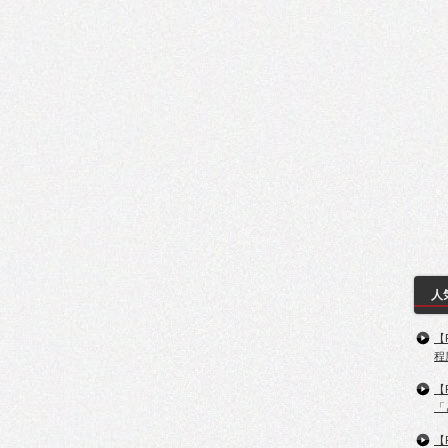
人
【
程
【
「
【