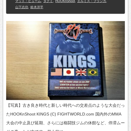
マット・ヒューム
,
タクミ
,
HOOKnShoot
,
エルミス・フランカ
,
山下志功
,
鈴木洋平
【写真】古き良き時代と新しい時代への交差点のような大会だっ
たHOOKnShoot KINGS (C) FIGHTWORLD.com 国内外のMMA
大会の中止及び延期、さらには格闘技ジムの休館など、停滞ムー