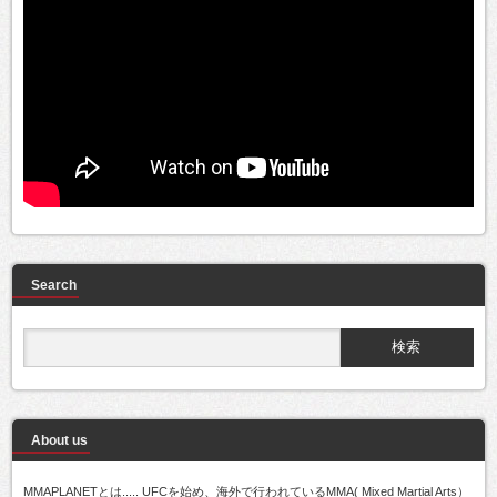
Search
About us
MMAPLANETとは..... UFCを始め、海外で行われているMMA( Mixed Martial Arts）