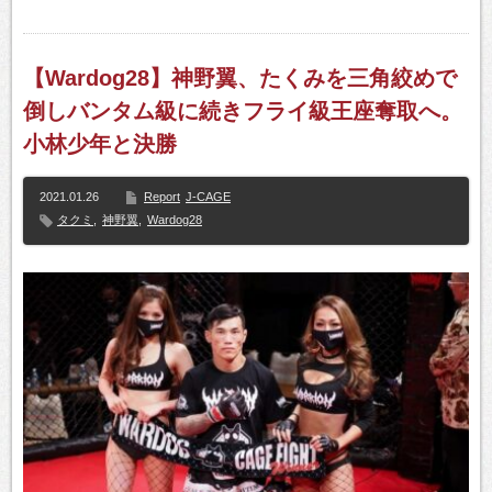
【Wardog28】神野翼、たくみを三角絞めで
倒しバンタム級に続きフライ級王座奪取へ。
小林少年と決勝
2021.01.26
Report
J-CAGE
タクミ
,
神野翼
,
Wardog28