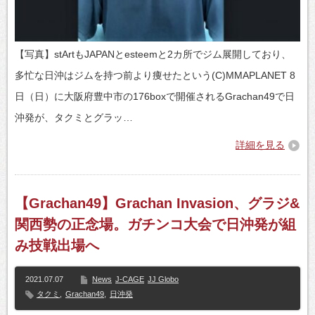
【写真】stArtもJAPANとesteemと2カ所でジム展開しており、
多忙な日沖はジムを持つ前より痩せたという(C)MMAPLANET 8
日（日）に大阪府豊中市の176boxで開催されるGrachan49で日
沖発が、タクミとグラッ…
詳細を見る
【Grachan49】Grachan Invasion、グラジ&
関西勢の正念場。ガチンコ大会で日沖発が組
み技戦出場へ
2021.07.07
News
J-CAGE
JJ Globo
タクミ
,
Grachan49
,
日沖発