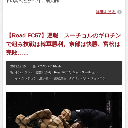
ドの真っただ中です。個人的に…
詳細を見る
【Road FC57】遅報 スーチョルのギロチン
で組み技戦は韓軍勝利。奈部は快勝、富松は
完敗……
2019.12.15
ROAD FC
Flash
ホン・ユンハ
,
奈部ゆかり
,
Road FC57
,
キム・スーチョル
,
イ・ユンジュン
,
清水俊一
,
富松恵美
,
タクミ
,
パク・ジョンウン