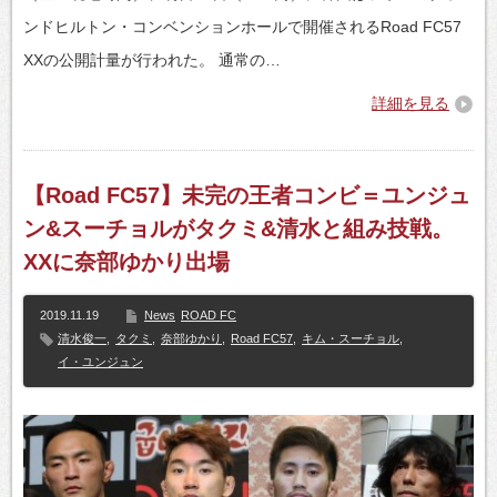
ンドヒルトン・コンベンションホールで開催されるRoad FC57
XXの公開計量が行われた。 通常の…
詳細を見る
【Road FC57】未完の王者コンビ＝ユンジュ
ン&スーチョルがタクミ&清水と組み技戦。
XXに奈部ゆかり出場
2019.11.19
News
ROAD FC
清水俊一
,
タクミ
,
奈部ゆかり
,
Road FC57
,
キム・スーチョル
,
イ・ユンジュン