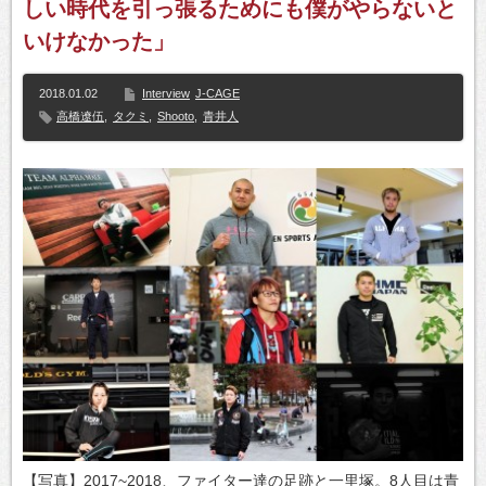
しい時代を引っ張るためにも僕がやらないと
いけなかった」
2018.01.02
Interview
J-CAGE
高橋遼伍
,
タクミ
,
Shooto
,
青井人
【写真】2017~2018、ファイター達の足跡と一里塚。8人目は青