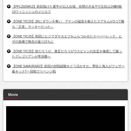
【PFL2026#12】前回負けた選手が11人出場、谷間の大会?!で注目は14勝0敗
13フィニッシュのメジエフ
【ONE TIC25】2Rにダウンを奪い、アナンの猛攻を耐えたスアキムが2-1で勝
ち「正直、ラッキーだった」
【ONE TIC25】初回にヒジでダヤカエフをふらつかせたスーパーレック、ヒ
ザの負傷で無念の返り討ちに
【ONE TIC25】前だろうが、奥足だろうがウスビャンの左足を徹底して蹴っ
たグレゴリアンが準決勝へ
【ONE SAMURAI02】前回の対戦経験をどう活かすか。野杁と海人がフェザー
級キックT一回戦でリベンジ戦
Movie