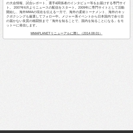
の大会情報、試合レポート、選手&関係者のインタビュー等をお届けする専門サイ
ト。 2007年6月よりニュースの配信をスタート。2009年に専門サイトとして活動
開始し、海外MMAの現在を伝える一方で、海外の柔術トーナメント、海外のキッ
クボクシングも厳選してフォロー中。メジャー系イベントから日本国内で余り目
の届かない良質の格闘技まで「海外を知ることで、国内を知ることになる」をモ
ットーに発信します。
MMAPLANETリニューアルに際し（2014.08.01）