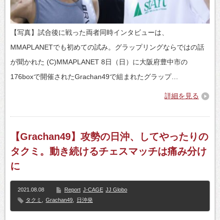
【写真】試合後に戦った両者同時インタビューは、
MMAPLANETでも初めての試み。グラップリングならではの話
が聞かれた (C)MMAPLANET 8日（日）に大阪府豊中市の
176boxで開催されたGrachan49で組まれたグラップ…
詳細を見る
【Grachan49】攻勢の日沖、してやったりの
タクミ。動き続けるチェスマッチは痛み分け
に
2021.08.08
Report
J-CAGE
JJ Globo
タクミ
,
Grachan49
,
日沖発