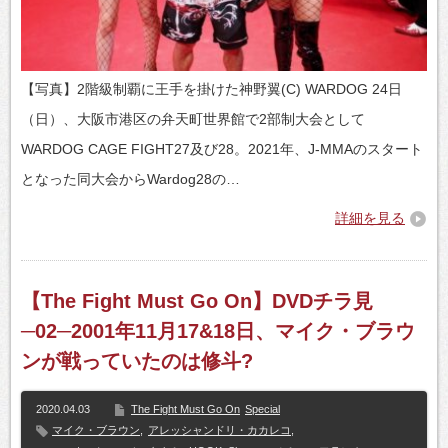
【写真】2階級制覇に王手を掛けた神野翼(C) WARDOG 24日
（日）、大阪市港区の弁天町世界館で2部制大会として
WARDOG CAGE FIGHT27及び28。2021年、J-MMAのスタート
となった同大会からWardog28の…
詳細を見る
【The Fight Must Go On】DVDチラ見
─02─2001年11月17&18日、マイク・ブラウ
ンが戦っていたのは修斗?
2020.04.03
The Fight Must Go On
Special
マイク・ブラウン
,
アレッシャンドリ・カカレコ
,