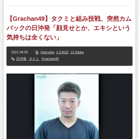
【Grachan49】タクミと組み技戦、突然カム
バックの日沖発「顔見せとか、エキシという
気持ちは全くない」
2021.08.05
Interview
J-CAGE
JJ Globo
日沖発
,
タクミ
,
Grachan49