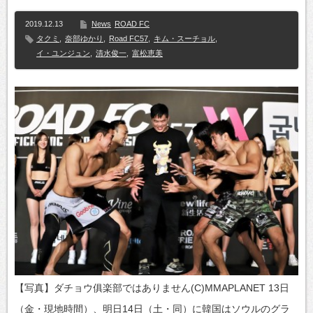
2019.12.13
News
ROAD FC
タクミ
,
奈部ゆかり
,
Road FC57
,
キム・スーチョル
,
イ・ユンジュン
,
清水俊一
,
富松恵美
【写真】ダチョウ俱楽部ではありません(C)MMAPLANET 13日
（金・現地時間）、明日14日（土・同）に韓国はソウルのグラ