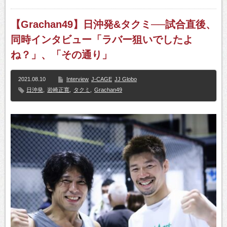
【Grachan49】日沖発&タクミ──試合直後、
同時インタビュー「ラバー狙いでしたよ
ね？」、「その通り」
2021.08.10
Interview
J-CAGE
JJ Globo
日沖発
,
岩崎正寛
,
タクミ
,
Grachan49