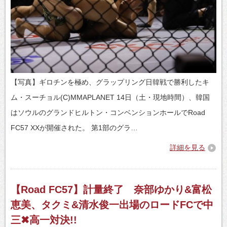
【写真】ギロチンを極め、グラップリング日韓戦で勝利したキ
ム・スーチョル(C)MMAPLANET 14日（土・現地時間）、韓国
はソウルのグランドヒルトン・コンベンションホールでRoad
FC57 XXが開催された。 第1部のグラ…
詳細を見る
【Road FC57】計量終了 奈部ゆかり&富松
恵美、タクミ&清水俊一出場のロードFCで中
三✖高一対決!!