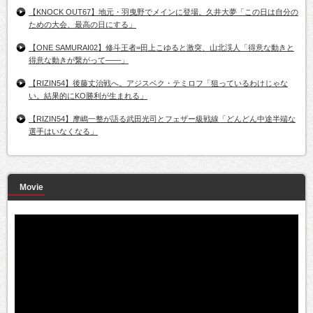
【KNOCK OUT67】地元・羽曳野でメインに登場。久井大夢「この日は自分の
ための大会、最高の日にする」
【ONE SAMURAI02】修斗王者=田上こゆると激突、山北渓人「得意な動きと
得意な動きが繋がって――」
【RIZIN54】後藤丈治戦へ。アジスベク・テミロフ「狙っているわけじゃな
い。結果的にKO勝利が生まれる」
【RIZIN54】摩嶋一整が語る武田光司とフェザー級戦線「どんどん中途半端な
選手はいなくなる」
Movie