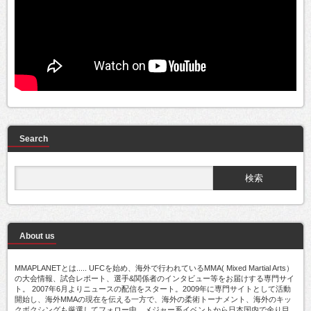
Search
About us
MMAPLANETとは..... UFCを始め、海外で行われているMMA( Mixed Martial Arts）
の大会情報、試合レポート、選手&関係者のインタビュー等をお届けする専門サイ
ト。 2007年6月よりニュースの配信をスタート。2009年に専門サイトとして活動
開始し、海外MMAの現在を伝える一方で、海外の柔術トーナメント、海外のキッ
クボクシングも厳選してフォロー中。メジャー系イベントから日本国内で余り目