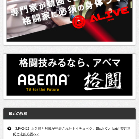
最近の投稿
【LFA242】上久保と対戦が発表されたトイチュベク。Black Combatが契約違
反と法的処置へ?!