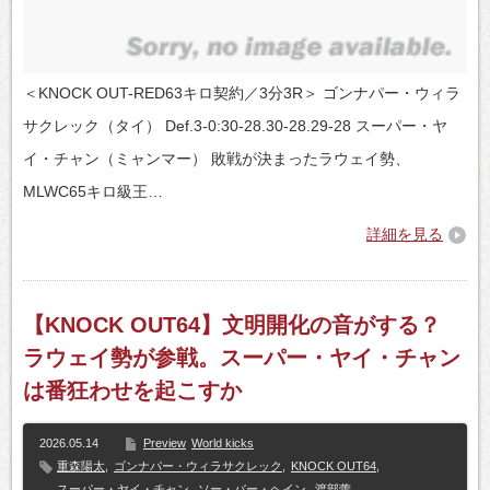
＜KNOCK OUT-RED63キロ契約／3分3R＞ ゴンナパー・ウィラ
サクレック（タイ） Def.3-0:30-28.30-28.29-28 スーパー・ヤ
イ・チャン（ミャンマー） 敗戦が決まったラウェイ勢、
MLWC65キロ級王…
詳細を見る
【KNOCK OUT64】文明開化の音がする？
ラウェイ勢が参戦。スーパー・ヤイ・チャン
は番狂わせを起こすか
2026.05.14
Preview
World kicks
重森陽太
,
ゴンナパー・ウィラサクレック
,
KNOCK OUT64
,
スーパー・ヤイ・チャン
,
ソー・バー・ヘイン
,
渡部蕾
,